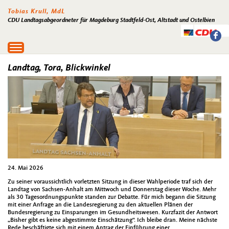
Tobias Krull, MdL
CDU Landtagsabgeordneter für Magdeburg Stadtfeld-Ost, Altstadt und Ostelbien
Toggle
navigation
Landtag, Tora, Blickwinkel
24. Mai 2026
Zu seiner voraussichtlich vorletzten Sitzung in dieser Wahlperiode traf sich der
Landtag von Sachsen-Anhalt am Mittwoch und Donnerstag dieser Woche. Mehr
als 30 Tagesordnungspunkte standen zur Debatte. Für mich begann die Sitzung
mit einer Anfrage an die Landesregierung zu den aktuellen Plänen der
Bundesregierung zu Einsparungen im Gesundheitswesen. Kurzfazit der Antwort
„Bisher gibt es keine abgestimmte Einschätzung“. Ich bleibe dran. Meine nächste
Rede beschäftigte sich mit einem Antrag der Einführung einer