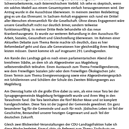
Schwerarbeitsrente, nach österreichischem Vorbild. Ich sehe es skeptisch, wenn
ein solches Modell aus einem Gesamtsystem einfach herausgenommen wird. Der
Antrag wurde in die Ausschüsse überwiesen. In meinem zweiten Redebeitrag
ging es um das Ehrenamt. In Sachsen-Anhalt engagieren sich rund ein Drittel
aller Menschen ehrenamtlich für die Gesellschaft. Ohne dieses Engagement wäre
unsere Gesellschaft nicht nur deutlich ärmer, sondern teilweise
funktionsunfähig. In meiner Dritte Rede behandelte ich das neue
Krankenhausgesetz. Es wurde zur weiteren Behandlung in den Ausschuss für
Arbeit, Soziales, Gesundheit und Gleichstellung überwiesen. Im Rahmen einer
Aktuellen Debatte zum Thema Rente machte ich deutlich, dass es hier
Reformbedarf geht und dass alle Generationen hier gleichmäßig ihren Beitrag
leisten müssen. Damit komme ich auf insgesamt 291 Landtagsreden.
Am Rande des Landtags gab es noch einen parlamentarischen Abend der
kreisfreien Städte, an dem ich als Abgeordneter aus Magdeburg
selbstverständlich teilnahm. Einen Austausch zum Thema Freiwilligendienste,
wie dem Freiwilligen Sozialen Jahr oder dem Freiwilligen Ökologischen Jahr.
Einen Termin zum Thema Energieversorgung sowie eine Abgeordnetengespräch
mit Schülerinnen und Schülern der Schule des Zweiten Bildungsweges aus
Magdeburg.
Am Dienstag hatte ich die große Ehre dabei zu sein, als eine neue Tora bei der
Synagogengemeinde Magdeburg fertiggestellt wurde und ihren Weg in den
Toraschrein fand. Die Tora beinhalten die fünf Bücher Mose und ist komplett
handgeschrieben. Diese Tora ist der Jugend der Gemeinde gewidmet. Ein ganz
besonderer Tag für die Gemeinde und auch für mich. Jüdisches Leben ist Teil der
Geschichte, Bestandteil unserer heutigen Gegenwart und auch Teil der
deutschen Zukunft.
Gleich zwei Blickwinkel-Veranstaltungen der CDU-Landtagsfraktion habe ich
diese Woche begleitet. Einmal aktiv als Referent zum Thema Zivilschutz am