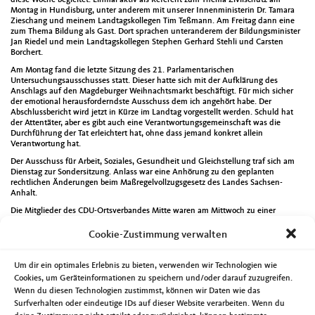
Montag in Hundisburg, unter anderem mit unserer Innenministerin Dr. Tamara
Zieschang und meinem Landtagskollegen Tim Teßmann. Am Freitag dann eine
zum Thema Bildung als Gast. Dort sprachen unteranderem der Bildungsminister
Jan Riedel und mein Landtagskollegen Stephen Gerhard Stehli und Carsten
Borchert.
Am Montag fand die letzte Sitzung des 21. Parlamentarischen
Untersuchungsausschusses statt. Dieser hatte sich mit der Aufklärung des
Anschlags auf den Magdeburger Weihnachtsmarkt beschäftigt. Für mich sicher
der emotional herausforderndste Ausschuss dem ich angehört habe. Der
Abschlussbericht wird jetzt in Kürze im Landtag vorgestellt werden. Schuld hat
der Attentäter, aber es gibt auch eine Verantwortungsgemeinschaft was die
Durchführung der Tat erleichtert hat, ohne dass jemand konkret allein
Verantwortung hat.
Der Ausschuss für Arbeit, Soziales, Gesundheit und Gleichstellung traf sich am
Dienstag zur Sondersitzung. Anlass war eine Anhörung zu den geplanten
rechtlichen Änderungen beim Maßregelvollzugsgesetz des Landes Sachsen-
Anhalt.
Die Mitglieder des CDU-Ortsverbandes Mitte waren am Mittwoch zu einer
Versammlung eingeladen wurden, bei der ich auch als Gesprächspartner zu
Verfügung stand.
Cookie-Zustimmung verwalten
Für einen Besuch des Demokratiebusses der Konrad-Adenauer-Stiftung sowie
einer Demonstration der Gewerkschaft NGG nutze ich die Mittagsunterbrechung
Um dir ein optimales Erlebnis zu bieten, verwenden wir Technologien wie
der Landtagssitzung am Donnerstag.
Cookies, um Geräteinformationen zu speichern und/oder darauf zuzugreifen.
Am Freitag tagte der Hauptausschuss und der Bundesvorstand der
Wenn du diesen Technologien zustimmst, können wir Daten wie das
kommunalpolitischen Vereinigung von CDU und CSU, diesmal rein im digitalen
Surfverhalten oder eindeutige IDs auf dieser Website verarbeiten. Wenn du
Format. Themen waren die aktuelle Lage der Kommunen sowie geplante