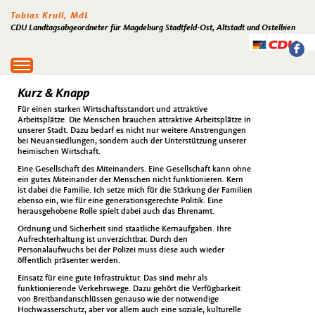
Tobias Krull, MdL
CDU Landtagsabgeordneter für Magdeburg Stadtfeld-Ost, Altstadt und Ostelbien
Toggle
navigation
Kurz & Knapp
Für einen starken Wirtschaftsstandort und attraktive
Arbeitsplätze. Die Menschen brauchen attraktive Arbeitsplätze in
unserer Stadt. Dazu bedarf es nicht nur weitere Anstrengungen
bei Neuansiedlungen, sondern auch der Unterstützung unserer
heimischen Wirtschaft.
Eine Gesellschaft des Miteinanders. Eine Gesellschaft kann ohne
ein gutes Miteinander der Menschen nicht funktionieren. Kern
ist dabei die Familie. Ich setze mich für die Stärkung der Familien
ebenso ein, wie für eine generationsgerechte Politik. Eine
herausgehobene Rolle spielt dabei auch das Ehrenamt.
Ordnung und Sicherheit sind staatliche Kernaufgaben. Ihre
Aufrechterhaltung ist unverzichtbar. Durch den
Personalaufwuchs bei der Polizei muss diese auch wieder
öffentlich präsenter werden.
Einsatz für eine gute Infrastruktur. Das sind mehr als
funktionierende Verkehrswege. Dazu gehört die Verfügbarkeit
von Breitbandanschlüssen genauso wie der notwendige
Hochwasserschutz, aber vor allem auch eine soziale, kulturelle