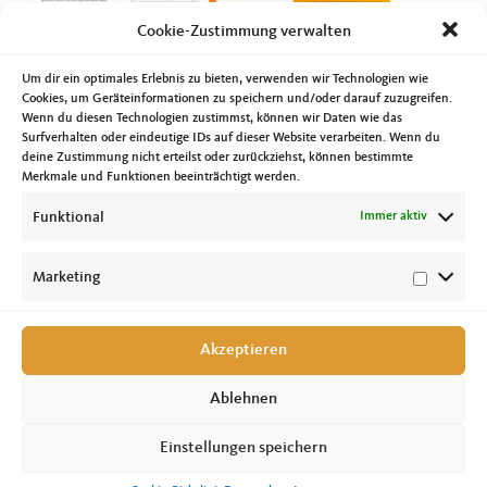
Cookie-Zustimmung verwalten
Um dir ein optimales Erlebnis zu bieten, verwenden wir Technologien wie
Cookies, um Geräteinformationen zu speichern und/oder darauf zuzugreifen.
Mehr zum Thema Landtagswahlkampf findet man unter
Wenn du diesen Technologien zustimmst, können wir Daten wie das
www.cdulsa.de
Surfverhalten oder eindeutige IDs auf dieser Website verarbeiten. Wenn du
Mehr Informationen unter
deine Zustimmung nicht erteilst oder zurückziehst, können bestimmte
Facebook
https://www.facebook.com/tobias.krull1/
und
Merkmale und Funktionen beeinträchtigt werden.
https://www.facebook.com/tobiaskrullmd/
Funktional
Immer aktiv
Instagramm
https://www.instagram.com/tobiaskrull/
TikTok
https://www.tiktok.com/@tobias.krull3
Marketing
YOUTUBE
https://www.youtube.com/@tobiaskrull1228
Akzeptieren
Ablehnen
Einstellungen speichern
Copyright © 2026 Tobias Krull, MdL //
Impressum
|
Datenschutz
|
Cookie-
Richtlinie