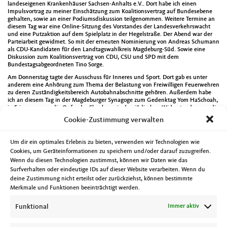
landeseigenen Krankenhäuser Sachsen-Anhalts e.V.. Dort habe ich einen
Impulsvortrag zu meiner Einschätzung zum Koalitionsvertrag auf Bundesebene
gehalten, sowie an einer Podiumsdiskussion teilgenommen. Weitere Termine an
diesem Tag war eine Online-Sitzung des Vorstandes der Landesverkehrswacht
und eine Putzaktion auf dem Spielplatz in der Hegelstraße. Der Abend war der
Parteiarbeit gewidmet. So mit der erneuten Nominierung von Andreas Schumann
als CDU-Kandidaten für den Landtagswahlkreis Magdeburg-Süd. Sowie eine
Diskussion zum Koalitionsvertrag von CDU, CSU und SPD mit dem
Bundestagsabgeordneten Tino Sorge.
Am Donnerstag tagte der Ausschuss für Inneres und Sport. Dort gab es unter
anderem eine Anhörung zum Thema der Belastung von Freiwilligen Feuerwehren
zu deren Zuständigkeitsbereich Autobahnabschnitte gehören. Außerdem habe
ich an diesem Tag in der Magdeburger Synagoge zum Gedenktag Yom HaSchoah,
in Erinnerung an die Opfer der Shoah sowie den jüdischen Widerstand gegen die
NS-Diktatur, besucht. Es gab auch eine Gesprächsrunde mit der Magdeburger
Cookie-Zustimmung verwalten
Selbsthilfegruppe Pflegender Angehöriger im Landtag. Abends fand dann noch
die Mitgliederversammlung der AG Magdeburg der Deutsch-Israelischen
Gesellschaft statt.
Um dir ein optimales Erlebnis zu bieten, verwenden wir Technologien wie
Der Freitag begann mit einem Onlineaustausch mit der
Cookies, um Geräteinformationen zu speichern und/oder darauf zuzugreifen.
Landesarbeitsgemeinschaft der Freiwilligen Agenturen Sachsen-Anhalt.
Wenn du diesen Technologien zustimmst, können wir Daten wie das
Anschließend war ich Teil der Jury zur Ermittlung der Gewinner des
Surfverhalten oder eindeutige IDs auf dieser Website verarbeiten. Wenn du
Jugendkunstwettbewerbs „Bunt statt blau“ der DAK-Gesundheit. Dieser soll auf
deine Zustimmung nicht erteilst oder zurückziehst, können bestimmte
die Gefahren des Alkoholkonsums aufmerksam machen. Abends ging es nach
Merkmale und Funktionen beeinträchtigt werden.
Coswig zu einer Veranstaltung zum Thema Zivilschutz.
Den Samstag verbrachte ich beim Wettbewerb Löschangriff Nass der Kinder- und
Funktional
Immer aktiv
Jugendfeuerwehren Magdeburg. Außerdem besuchte ich die Ehrenveranstaltung
des Allgemeinen Behindertenverbandes Sachsen-Anhalt in Schönebeck sowie die
Dankeschön-Veranstaltung für die Aktiven der Kampagne „Magdeburg putzt