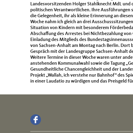
Landesvorsitzenden Holger Stahlknecht MdL und d
politischen Verantwortlichen. Ihre Ausführungen 
die Gelegenheit, ihr als kleine Erinnerung an die
Woche nahm ich gleich an drei Ausschusssitzungen 
Situation von Kindern mit besonderem Förderbedar
Abschaffung des Arrestes bei Nichtbezahlung von 
Einladung des Mitglieds des Bundestagsinnenaussch
von Sachsen-Anhalt am Montag nach Berlin. Dort 
Gespräch mit der Landesgruppe Sachsen-Anhalt de
Weitere Termine in dieser Woche waren unter ande
anstehenden Kommunalwahl sowie die Tagung „Ge
Gesundheitliche Chancengleichheit und der Landes
Projekt „Wallah, ich verstehe nur Bahnhof“ des Sp
in einer Laudatio zu würdigen und das Preisgeld für