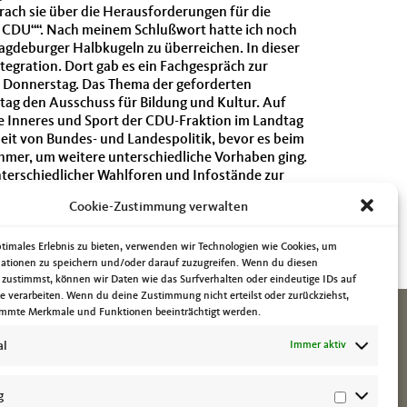
ch sie über die Herausforderungen für die
ai CDU““. Nach meinem Schlußwort hatte ich noch
Magdeburger Halbkugeln zu überreichen. In dieser
tegration. Dort gab es ein Fachgespräch zur
m Donnerstag. Das Thema der geforderten
tag den Ausschuss für Bildung und Kultur. Auf
pe Inneres und Sport der CDU-Fraktion im Landtag
it von Bundes- und Landespolitik, bevor es beim
mer, um weitere unterschiedliche Vorhaben ging.
terschiedlicher Wahlforen und Infostände zur
Gesundheit, des Kooperationsverbundes
Cookie-Zustimmung verwalten
Am Samstagabend durfte ich dann in Halle das
ses auszeichnen. Es war mir eine Ehre, das Projekt
ptimales Erlebnis zu bieten, verwenden wir Technologien wie Cookies, um
ationen zu speichern und/oder darauf zuzugreifen. Wenn du diesen
 zustimmst, können wir Daten wie das Surfverhalten oder eindeutige IDs auf
te verarbeiten. Wenn du deine Zustimmung nicht erteilst oder zurückziehst,
mmte Merkmale und Funktionen beeinträchtigt werden.
al
Immer aktiv
g