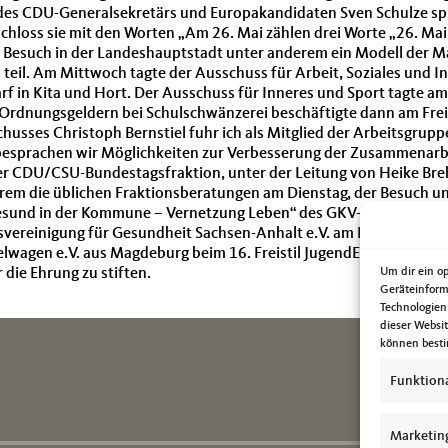
es CDU-Generalsekretärs und Europakandidaten Sven Schulze spra
schloss sie mit den Worten „Am 26. Mai zählen drei Worte „26. M
sen Besuch in der Landeshauptstadt unter anderem ein Modell der 
teil. Am Mittwoch tagte der Ausschuss für Arbeit, Soziales und In
f in Kita und Hort. Der Ausschuss für Inneres und Sport tagte a
Ordnungsgeldern bei Schulschwänzerei beschäftigte dann am Frei
usses Christoph Bernstiel fuhr ich als Mitglied der Arbeitsgrup
besprachen wir Möglichkeiten zur Verbesserung der Zusammenarbe
r CDU/CSU-Bundestagsfraktion, unter der Leitung von Heike Breh
rem die üblichen Fraktionsberatungen am Dienstag, der Besuch un
sund in der Kommune – Vernetzung Leben“ des GKV-Bündnis für 
vereinigung für Gesundheit Sachsen-Anhalt e.V. am Donnerstag. 
ielwagen e.V. aus Magdeburg beim 16. Freistil JugendEngagmentPrei
 die Ehrung zu stiften.
Um dir ein o
Geräteinform
Technologien
dieser Websi
können besti
Funktion
Marketin