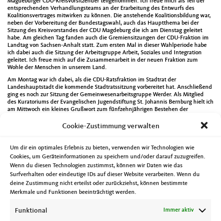
Magdeburger CDU-Kreisvorsitzender teilgenommen. Ich freue mich als Teil der
entsprechenden Verhandlungsteams an der Erarbeitung des Entwurfs des
Koalitionsvertrages mitwirken zu können. Die anstehende Koalitionsbildung war,
neben der Vorbereitung der Bundestagswahl, auch das Hauptthema bei der
Sitzung des Kreisvorstandes der CDU Magdeburg die ich am Dienstag geleitet
habe. Am gleichen Tag fanden auch die Gremiensitzungen der CDU-Fraktion im
Landtag von Sachsen-Anhalt statt. Zum ersten Mal in dieser Wahlperiode habe
ich dabei auch die Sitzung der Arbeitsgruppe Arbeit, Soziales und Integration
geleitet. Ich freue mich auf die Zusammenarbeit in der neuen Fraktion zum
Wohle der Menschen in unserem Land.
Am Montag war ich dabei, als die CDU-Ratsfraktion im Stadtrat der
Landeshauptstadt die kommende Stadtratssitzung vorbereitet hat. Anschließend
ging es noch zur Sitzung der Gemeinwesenarbeitsgruppe Werder. Als Mitglied
des Kuratoriums der Evangelischen Jugendstiftung St. Johannis Bernburg hielt ich
am Mittwoch ein kleines Grußwort zum fünfzehnjährigen Bestehen der
dreisprachigen internationalen Grundschule Magdeburg. Mehr dazu unter
https://www.stejh.de/seit-15-jahren-ein-weltoffener-und-interkultureller-lernort-
Cookie-Zustimmung verwalten
unsere-dreisprachige-internationale-grundschule-feiert-jubilaeum
. Ebenfalls ein
Grußwort hielt ich bei einer Spendenveranstaltung von Ana Maria Winzerling am
Freitag. Dank zahlreicher Unterstützer wurden 1.500 Euro an Spenden für zwei
Um dir ein optimales Erlebnis zu bieten, verwenden wir Technologien wie
Kinderheime gesammelt. Herzlichen Dank allen Beteiligten. Danach ging es
Cookies, um Geräteinformationen zu speichern und/oder darauf zuzugreifen.
weiter nach Pechau, wo der SV Pechau einen neuen Reit- und Fahrplatz
Wenn du diesen Technologien zustimmst, können wir Daten wie das
einweihen konnte. Das gezeigte Programm gab einen guten Einblick in die
Surfverhalten oder eindeutige IDs auf dieser Website verarbeiten. Wenn du
Vielfältigkeit des Pferdesports. Die Jahreshauptversammlung der Freiwilligen
Feuerwehr Prester besuchte ich am Samstagmorgen. Gerade die aktuellen
deine Zustimmung nicht erteilst oder zurückziehst, können bestimmte
Hochwasserereignisse machen deutlich, dass man das Dienst in den
Merkmale und Funktionen beeinträchtigt werden.
sogenannten Blaulichtorganisationen gar nicht hoch genug schätzen kann. Im
Verlauf des Tages ging es dann noch zur Tagung des Fördervereins Deutschen aus
Funktional
Immer aktiv
Russland Sachsen-Anhalt e.V. bei der ich an einer kleinen Diskussionsrunde
teilnahm. Der direkte Dialog ist auch hier zum Informations- und