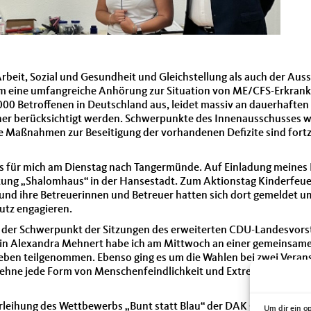
beit, Sozial und Gesundheit und Gleichstellung als auch der Aussc
m eine umfangreiche Anhörung zur Situation von ME/CFS-Erkrank
000 Betroffenen in Deutschland aus, leidet massiv an dauerhafte
isher berücksichtigt werden. Schwerpunkte des Innenausschusses
ie Maßnahmen zur Beseitigung der vorhandenen Defizite sind fortz
es für mich am Dienstag nach Tangermünde. Auf Einladung meines
htung „Shalomhaus“ in der Hansestadt. Zum Aktionstag Kinderfeu
und ihre Betreuerinnen und Betreuer hatten sich dort gemeldet um
utz engagieren.
 der Schwerpunkt der Sitzungen des erweiterten CDU-Landesvor
atin Alexandra Mehnert habe ich am Mittwoch an einer gemeinsam
Leben teilgenommen. Ebenso ging es um die Wahlen bei zwei Veran
Ich lehne jede Form von Menschenfeindlichkeit und Extremismus ab
erleihung des Wettbewerbs „Bunt statt Blau“ der DAK Gesundheit z
Um dir ein o