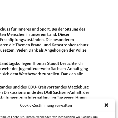
huss für Inneres und Sport. Bei der Sitzung des
ten Menschen in unserem Land. Dieser
n Erschöpfungszuständen. Die besonderen
 waren die Themen Brand- und Katastrophenschutz
usetzen. Vielen Dank als Angehörigen der Polizei
 Landtagskollegen Thomas Staudt besuchte ich
erwehr der Jugendfeuerwehr Sachsen-Anhalt ging
 sich dem Wettbewerb zu stellen. Dank an alle
standes und des CDU-Kreisvorstandes Magdeburg
en Diskussionsrunde des DGB Sachsen-Anhalt, der
staltungen zum Internationalen Tag gegen Homo-,
. Am Samstag war ich dann noch bei einem Infostand
Cookie-Zustimmung verwalten
ur Alkoholprävention, mein Besuch in der Kita
ptimales Erlebnis zu bieten, verwenden wir Technologien wie Cookies, um