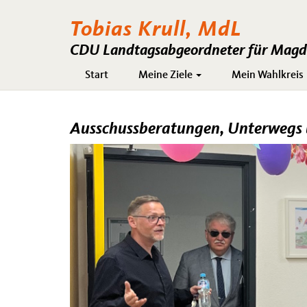
Tobias Krull, MdL
CDU Landtagsabgeordneter für Magde
Hauptnavigation
Start
Meine Ziele
Mein Wahlkreis
Ausschussberatungen, Unterwegs