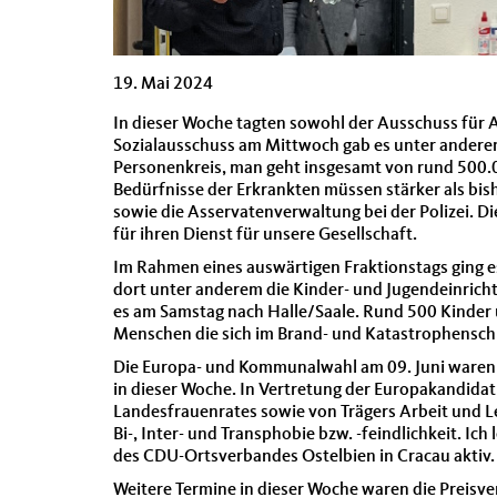
19. Mai 2024
In dieser Woche tagten sowohl der Ausschuss für Ar
Sozialausschuss am Mittwoch gab es unter andere
Personenkreis, man geht insgesamt von rund 500.
Bedürfnisse der Erkrankten müssen stärker als b
sowie die Asservatenverwaltung bei der Polizei. D
für ihren Dienst für unsere Gesellschaft.
Im Rahmen eines auswärtigen Fraktionstags ging 
dort unter anderem die Kinder- und Jugendeinric
es am Samstag nach Halle/Saale. Rund 500 Kinder 
Menschen die sich im Brand- und Katastrophensch
Die Europa- und Kommunalwahl am 09. Juni waren
in dieser Woche. In Vertretung der Europakandid
Landesfrauenrates sowie von Trägers Arbeit und 
Bi-, Inter- und Transphobie bzw. -feindlichkeit. 
des CDU-Ortsverbandes Ostelbien in Cracau aktiv.
Weitere Termine in dieser Woche waren die Preisv