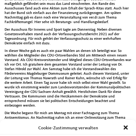
maßgeblich gefährdet sein muss das Land einschreiten. Am Rande des
Ausschusses fand auch eine Aktion zum Erhalt der Sprach-Kitas statt. Auch hier
hat der Bund sich einfach aus der Finanzierung zurückgezogen. Am späten
Nachmittag gab es dann noch eine Veranstaltung von ver.di zum Thema
Fachkräftemangel. Hier sehe ich Beratungs- und Handlungsbedarf.
Der Ausschuss für Inneres und Sport tagte am Donnerstag. Neben diversen
Gesetzesvorhaben stand auch der Verfassungsschutzbericht 2021 auf der
Tagesordnung. Für mich gehört der Verfassungsschutz zu einer wehrhaften
Demokratie einfach mit dazu.
In dieser Woche gab es auch ein paar Wahlen an denen ich beteiligt war. So
wählten die Mitglieder des CDU-Ortsverbandes Süd am Mittwoch einen neuen
Vorstand. Als CDU-Kreisvorsitzender und Mitglied dieses CDU-Ortsverbandes war
ich vor Ort. Ich gratuliere dem gesamten Vorstand unter der Leitung von Dr.
Stefan Hörold zur Wahl. Am Samstag habe ich die Vorstandswahlen des
Fördervereins Magdeburger Dommuseum geleitet. Auch diesem Vorstand, unter
der Leitung von Thomas Nawrath und Rainer Kuhn, wünsche ich viel Erfolg für
die weitere Arbeit. Einen Tag zuvor habe ich mich selbst einer Wahl gestellt. So
wurde ich einstimmig wieder zum Landesvorsitzenden der Kommunalpolitischen
Vereinigung der CDU Sachsen-Anhalt gewählt. Herzlichsten Dank für diese
Vertrauen. Die Kommunen sind die Herzkammern der Demokratie und
entsprechend müssen sie bei politischen Entscheidungen beachtet und
einbezogen werden.
Die Woche begann für mich am Montag mit einer Fachtagung zum Thema
Antisemitismus. An Nachmittag nahm ich an einer Onlinesitzung zum Thema
Kinderschutz teil. Ebenfalls online gab es Beratungen zum Thema Freizeiten für
Kinder und Jugendliche. Am Nachmittag ging es dann noch ins Stadion zur einer
Cookie-Zustimmung verwalten
Beratung der CDU-Stadtratsfraktion vor Ort.