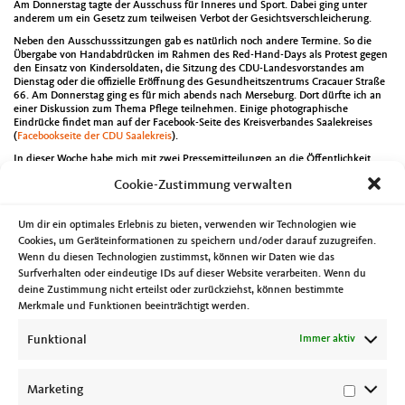
Am Donnerstag tagte der Ausschuss für Inneres und Sport. Dabei ging unter
anderem um ein Gesetz zum teilweisen Verbot der Gesichtsverschleicherung.
Neben den Ausschusssitzungen gab es natürlich noch andere Termine. So die
Übergabe von Handabdrücken im Rahmen des Red-Hand-Days als Protest gegen
den Einsatz von Kindersoldaten, die Sitzung des CDU-Landesvorstandes am
Dienstag oder die offizielle Eröffnung des Gesundheitszentrums Cracauer Straße
66. Am Donnerstag ging es für mich abends nach Merseburg. Dort dürfte ich an
einer Diskussion zum Thema Pflege teilnehmen. Einige photographische
Eindrücke findet man auf der Facebook-Seite des Kreisverbandes Saalekreises
(
Facebookseite der CDU Saalekreis
).
In dieser Woche habe mich mit zwei Pressemitteilungen an die Öffentlichkeit
gewendet. Zum einen zum Thema Organspende. Darin sprach ich mich unter
Cookie-Zustimmung verwalten
anderem für mehr Werbung und eine bessere Öffentlichkeitsarbeit zu diesem
Thema aus. Persönlich denke ich, dass man auch über die Einführung der
Widerspruchslösung in Deutschland nachdenken sollte. Die Meldung kann man
Um dir ein optimales Erlebnis zu bieten, verwenden wir Technologien wie
unter
https://www.cdufraktion.de/2018/leben-schenken-organspenden-
staerker-bewerben/
nachlesen. Die zweite Pressemitteilung behandelte die
Cookies, um Geräteinformationen zu speichern und/oder darauf zuzugreifen.
aktuellen Streitigkeiten zur Finanzierung der Hochschulambulanzen. Hier sind
Wenn du diesen Technologien zustimmst, können wir Daten wie das
alle Beteiligten gefordert eine Lösung zu finden damit diese Einrichtungen ihre
Surfverhalten oder eindeutige IDs auf dieser Website verarbeiten. Wenn du
Arbeit ausreichend finanziert bekommen. Den ganzen Text kann man unter
deine Zustimmung nicht erteilst oder zurückziehst, können bestimmte
https://www.cdufraktion.de/2018/cdu-antrag-im-ausschuss-finanzierung-der-
Merkmale und Funktionen beeinträchtigt werden.
notfallambulanzen/
finden.
Am Freitag habe ich dann noch mit Vertretern des CDU-Ortsverbandes Mitte eine
Funktional
Immer aktiv
Spende von 1210 Euro an den Verein schwerstkranker Kinder und ihrer Eltern
übergeben. Es waren die Erlöse des CDU-Standes beim Stadtfelder
Weihnachtsspektakel. Mehr zur Arbeit des Vereins findet am unter
www.kinderkleeblatt.de
.
Marketing