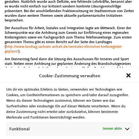
gestalten. Natürlich wurde auch Defizite, wie fehlende Lehrkräfte, benannt aber
es wurde nicht einfach nur kritisiert sondern konkrete Lösungsvorschläge
präsentiert. Bei der anschließenden Fraktionssitzung im Stadtzentrum von Zerbst
wurden dann weitere Themen sowie aktuelle parlamentarische Initiativen
besprochen.
Der Ausschuss für Arbeit, Soziales und Integration tagte am Mittwoch. Einer der
Schwerpunkte war die Anhörung zum Gesetz zur Einführung eines regionalen
Krebsregisters sowie ein Fachgespräch zum Thema Telefonseelsorge. Zum ersten
genannten Thema gibt es einen Bericht auf der Seite des Landtages
(
http://www.landtag.sachsen-anhalt.de/zentrales-klinisches-krebsregister-
geplant/
).
Am Donnerstag fand dann die Sitzung des Ausschusses für Inneres und Sport
statt. Neben einer Anhörung zur geplanten Änderung des Brandschutzgesetzes
des Landes Sachsen-Anhalt wurde auch eine vorläufige Beschlussempfehlung
zur Neufassung des Gesetzes über die öffentliche Sicherheit und Ordnung des
Cookie-Zustimmung verwalten
Landes Sachsen-Anhalt abgestimmt. Auch zum Thema Brandschutzgesetz gibt es
eine Veröffentlichung auf der Homepage des Landtages
(
http://www.landtag.sachsen-anhalt.de/anhoerung-zum-neuen-
Um dir ein optimales Erlebnis zu bieten, verwenden wir Technologien wie
brandschutzgesetz/
).
Cookies, um Geräteinformationen zu speichern und/oder darauf zuzugreifen.
Die letzte Ausschusssitzung in dieser Woche bildete die Tagung des Ausschusses
Wenn du diesen Technologien zustimmst, können wir Daten wie das
für Bildung und Kultur an der ich teilweise stellvertretend teilnahm. Themen
Surfverhalten oder eindeutige IDs auf dieser Website verarbeiten. Wenn du
waren unter anderem die Ausschreibung neuer Stellen für pädagogische
deine Zustimmung nicht erteilst oder zurückziehst, können bestimmte
Mitarbeiterinnen und Mitarbeitern an den Förderschulen sowie die
Merkmale und Funktionen beeinträchtigt werden.
Unterrichtsversorgung im allgemeinen.
Natürlich gab es noch zahlreiche weitere Termine in dieser Woche wie der
Funktional
Immer aktiv
Frühlingsempfang des Landesverbandes Erneuerbare Energien, eine
Schulprojektvorstellung zu jüdischen Magdeburgern die als Soldaten im ersten