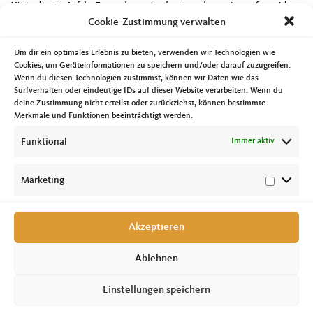
Mittwoch statt. Auf der Tagesordnung stand unter anderem eine umfangreiche
Anhörung zur Thema Kinderbetreuung in Sachsen-Anhalt. Dabei wurde deutlich,
Cookie-Zustimmung verwalten
dass die zurückgehenden Kinderzahlen, auf Grund der demografischen
Entwicklung, die Chance bieten Verbesserungen beim Betreuungsschlüssel zu
erreichen.
Um dir ein optimales Erlebnis zu bieten, verwenden wir Technologien wie
Die Sitzung des Ausschusses für Inneres und Sport habe ich am Donnerstag
Cookies, um Geräteinformationen zu speichern und/oder darauf zuzugreifen.
selbst in meiner Funktion als stellv. Ausschussvorsitzender geleitet. Neben zwei
Wenn du diesen Technologien zustimmst, können wir Daten wie das
Gesetzesentwürfen gab es unter anderem mehrere Tagesordnungspunkte, bei
Surfverhalten oder eindeutige IDs auf dieser Website verarbeiten. Wenn du
denen durch die Innenministerin Dr. Tamara Zieschang berichtet wurde.
deine Zustimmung nicht erteilst oder zurückziehst, können bestimmte
Weitere Termine waren unter anderem eine Vortragsveranstaltung der Freiherr-
Merkmale und Funktionen beeinträchtigt werden.
vom-Stein-Gesellschaft zum Thema „Kommunale Eigenverantwortlichkeit –
tragende Säule der Demokratie“. Eine Online-Sitzung des CDU-Landesvorstand
Funktional
Immer aktiv
und der monatliche Stammtisch der Jungen Union Magdeburg. Außerdem war
ich dabei als zwei neue Ausstellungen im Landtag eröffnet worden. Mehr dazu
unter
https://www.landtag.sachsen-anhalt.de/zweie-neue-ausstellungen-im-
landtag
Marketing
Akzeptieren
Ablehnen
Einstellungen speichern
Copyright © 2026 Tobias Krull, MdL //
Impressum
|
Datenschutz
|
Cookie-
Richtlinie