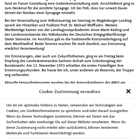
fand im Forum Gestaltung eine Gedenkveranstaltung statt. Anschließend ging es
zum Denkmal für die zerstörte Synagoge. Ich bin froh, dass nur unweit davon
derzeit der Neubau einer Synagoge entsteht.
Bei der Veranstaltung zum Volkstrauertag am Sonntag im Magdeburger Landtag
sprach der Historiker und Publizist Prof. Dr. Michael Wolffsohn. Weitere
Wortbeiträge kamen von der Landtagsvizepräsidentin Anne-Marie Keding und
der Landesvorsitzende des Volksbundes der Deutschen Kriegsgräberfürsorge
Dieter Steinecke. Im Anschluss gab es die traditionelle Kranzniederlegung auf
dem Westfriedhof. Beide Termine machen für mich deutlich, aus Erinnerung
erwächst Verantwortung!
Um Erinnerungen, aber auch um Zukunftsthemen, ging es am Freitag beim
Empfang des Landeskommandos Sachsen-Anhalt zum Gründungstag der
Bundeswehr. Am 12. November 1955 erhielten die ersten Freiwilligen ihre
Ernennungsurkunden. Bis heute bin ich, unter anderem als Reservist, der Truppe
eng verbunden.
Aktuelle Herausforderungen wurden bei der Armutskonferenz der AWO am
Donnerstag in der Messe Magdeburg thematisiert. Für die CDU-Landtagsfraktion
Cookie-Zustimmung verwalten
habe ich deutlich gemacht, dass wir denen die Hilfe brauchen, diese auch
zukommen lassen wollen. Bei der Tagung des CDU-Landesvorstandes am
Samstag ging es um das neue Grundsatzprogramm. Als einer der CO-
Um dir ein optimales Erlebnis zu bieten, verwenden wir Technologien wie
Vorsitzenden der zuständigen Arbeitsgruppen bin ich stolz darauf daran
mitgearbeitet zu haben. Am gleichen Tag wurde ich erneut in den
Cookies, um Geräteinformationen zu speichern und/oder darauf zuzugreifen.
Landesvorstand des Deutschen Kinderschutzbundes Sachsen-Anhalt gewählt.
Wenn du diesen Technologien zustimmst, können wir Daten wie das
Danke für das ausgesprochene Vertrauen.
Surfverhalten oder eindeutige IDs auf dieser Website verarbeiten. Wenn du
Am Montag habe ich die Sitzungen der CDU-Stadtratsfraktion sowie der
deine Zustimmung nicht erteilst oder zurückziehst, können bestimmte
Gemeinwesenarbeit Werder besucht. Am Dienstag standen Termine der CDU-
Merkmale und Funktionen beeinträchtigt werden.
Landtagsfraktion, die Sitzung des Verwaltungsrates der Jugendherbergen