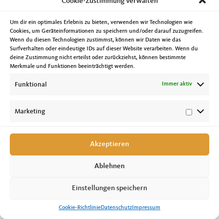
Cookie-Zustimmung verwalten
das Betriebsgelände die Vielfältigkeit ihres Betriebes. Nicht nur am Magdeburger
Dom sondern an vielen Stätten in Sachsen-Anhalt, ja ganz Deutschland, hat
dieses Unternehmen seine Spuren hinterlassen. Die Firma übergab dem
Um dir ein optimales Erlebnis zu bieten, verwenden wir Technologien wie
Ministerpräsidenten auch noch 2 Geschenke. Zum einen das Landeswappen in
Stein gemeißelt, welches zukünftig seinen Platz an der Landesvertretung von
Cookies, um Geräteinformationen zu speichern und/oder darauf zuzugreifen.
Sachsen-Anhalt in Brüssel finden soll. Zum zweiten einen Hasen, ebenfalls eine
Wenn du diesen Technologien zustimmst, können wir Daten wie das
Steinmetzarbeit, welcher zukünftig den heimischen Garten von Dr. Reiner
Surfverhalten oder eindeutige IDs auf dieser Website verarbeiten. Wenn du
Haseloff zieren wird. Unternehmen wie dieses bilden das Rückgrat unserer
deine Zustimmung nicht erteilst oder zurückziehst, können bestimmte
Wirtschaft. Mehr Infos zum Unternehmen findet am unter http://www.paul-
Merkmale und Funktionen beeinträchtigt werden.
schuster.de/
Funktional
Immer aktiv
Marketing
Akzeptieren
Copyright © 2026 Tobias Krull, MdL //
Impressum
|
Datenschutz
|
Cookie-
Richtlinie
Ablehnen
Einstellungen speichern
Cookie-Richtlinie
Datenschutz
Impressum