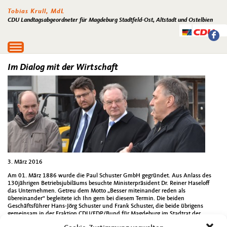
Tobias Krull, MdL
CDU Landtagsabgeordneter für Magdeburg Stadtfeld-Ost, Altstadt und Ostelbien
Toggle
navigation
Im Dialog mit der Wirtschaft
3. März 2016
Am 01. März 1886 wurde die Paul Schuster GmbH gegründet. Aus Anlass des
130jährigen Betriebsjubiläums besuchte Ministerpräsident Dr. Reiner Haseloff
das Unternehmen. Getreu dem Motto „Besser miteinander reden als
übereinander“ begleitete ich Ihn gern bei diesem Termin. Die beiden
Geschäftsführer Hans-Jörg Schuster und Frank Schuster, die beide übrigens
gemeinsam in der Fraktion CDU/FDP/Bund für Magdeburg im Stadtrat der
Landeshauptstadt kommunalpolitisch aktiv sind, zeigten beim Rundgang über