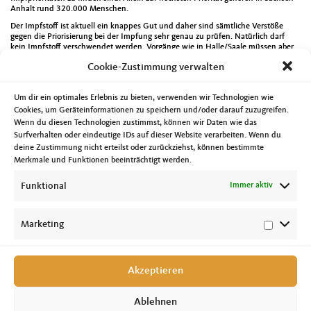
Anhalt rund 320.000 Menschen.
Der Impfstoff ist aktuell ein knappes Gut und daher sind sämtliche Verstöße
gegen die Priorisierung bei der Impfung sehr genau zu prüfen. Natürlich darf
kein Impfstoff verschwendet werden. Vorgänge wie in Halle/Saale müssen aber
aufgeklärt werden. Rund 600 „Restimpfdosen“ wurde verimpft, ohne dass alle
Cookie-Zustimmung verwalten
Empfängerinnen und Empfänger tatsächlich über eine entsprechende
Impfpriorität verfügen, nicht zuletzt darunter Oberbürgermeister Bernd Wiegand
selbst. Die eingeleitete Prüfung ob einerseits ein Disziplinarverfahren gegen ihn
Um dir ein optimales Erlebnis zu bieten, verwenden wir Technologien wie
eingeleitet werden muss und zum anderen ob das Impfmanagement in der
Händelstadt ausreichend ist, oder externe Unterstützung notwendig ist, ist
Cookies, um Geräteinformationen zu speichern und/oder darauf zuzugreifen.
absolut richtig. Neben der juristischen Bewertung bleibt die Gefahr des
Wenn du diesen Technologien zustimmst, können wir Daten wie das
Vertrauensverlustes in der Bevölkerung durch ein solches Verhalten und die
Surfverhalten oder eindeutige IDs auf dieser Website verarbeiten. Wenn du
fehlende Einsicht das Fehler gemacht wurden.
deine Zustimmung nicht erteilst oder zurückziehst, können bestimmte
Am Dienstag tagte der Landesvorstand der CDU Sachsen-Anhalt, es ging auch
Merkmale und Funktionen beeinträchtigt werden.
um die Vorbereitung der Landtagswahl. Der Beirat des Kompetenzzentrums
frühkindliche Bildung, der Vorstand der Fördervereins Neue Synagoge
Funktional
Immer aktiv
Magdeburg sowie der CDU Ortsverband Am Neustädter Feld tagten am
Mittwoch. Am Freitag gab es dann noch Sitzungen des Landesvorstandes des
Deutschen Kinderschutzbundes sowie des Bundesvorstandes und
Hauptausschusses der Kommunalpolitischen Vereinigung von CDU und CSU.
Marketing
Akzeptieren
Ablehnen