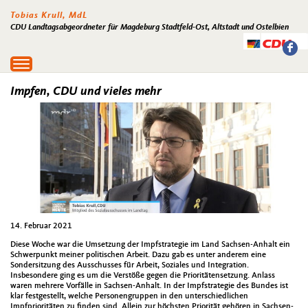
Tobias Krull, MdL
CDU Landtagsabgeordneter für Magdeburg Stadtfeld-Ost, Altstadt und Ostelbien
Toggle
navigation
Impfen, CDU und vieles mehr
14. Februar 2021
Diese Woche war die Umsetzung der Impfstrategie im Land Sachsen-Anhalt ein
Schwerpunkt meiner politischen Arbeit. Dazu gab es unter anderem eine
Sondersitzung des Ausschusses für Arbeit, Soziales und Integration.
Insbesondere ging es um die Verstöße gegen die Prioritätensetzung. Anlass
waren mehrere Vorfälle in Sachsen-Anhalt. In der Impfstrategie des Bundes ist
klar festgestellt, welche Personengruppen in den unterschiedlichen
Impfprioritäten zu finden sind. Allein zur höchsten Priorität gehören in Sachsen-