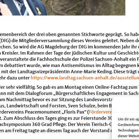
menbereich der drei oben genannten Stichworte geprägt. So habe
DIG) die Mitgliederversammlung dieses Vereins geleitet. Neben de
rechen. So wird die AG Magdeburg der DIG im kommenden Jahr ihr
 Kreisler. Im Rahmen der Tage der jüdischen Kultur und Geschicht
 veranstaltete die Fachhochschule der Polizei Sachsen-Anhalt ei
m debattiert wurde, wie man Antisemitismus im Alltag begegnen ka
it der Landtagsvizepräsidentin Anne-Marie Keding. Diese trägt de
ehr dazu unter
https://www.landtag.sachsen-anhalt.de/ausstellu
r sehr vielfältig. So gab es am Montag einen Online-Fachtag zum
ann mit dem Dialogforum „Bürgerschaftliches Engagement in Sachs
 am Nachmittag bevor es zur Sitzung des Landesvorstandes der 
smus, Landwirtschaft und Forsten, Sven Schulze, beim Besuch der 
ördervereins Peacemonument „Floris Pax“ (
Förderverein Peacemonu
t. Zum Abschluss des Tages ging es zur Feierstunde 30 Jahre Verb
Um dir ein o
Fachsymposium 360 Grad Pflege. Der Verein Tierisch-Geborgen eröf
Geräteinform
n am Freitag tagte an diesem Tag auch der Vorstand des Bildung
Technologien
dieser Websi