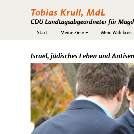
Tobias Krull, MdL
CDU Landtagsabgeordneter für Magde
Hauptnavigation
Start
Meine Ziele
Mein Wahlkreis
Israel, jüdisches Leben und Antise