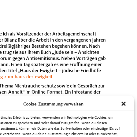
 ich als Vorsitzender der Arbeitsgemeinschaft
r Bilanz über die Arbeit in den vergangenen Jahren
 dreißigjähriges Bestehen begehen können. Nach
e trug sie aus ihrem Buch „Jude sein – Ansichten
n Forum gegen Antisemitismus. Neben Vorträgen gab
nn. Einen Tag später gab es eine Eröffnung einer
n Titel „Haus der Ewigkeit – jüdische Friedhöfe
ng-zum-haus-der-ewigkeit
.
 Thema Nichtraucherschutz sowie ein Gespräch zur
en-Anhalt“ im Online-Format. Ein Infostand der
CDA Sachsen-Anhalt ging. Am Mittwochmorgen
Cookie-Zustimmung verwalten
Förderschule Anne Frank, im Rahmen der Aktion
ment FLORIS PAX e.V. – Startseite (florispax-
and der Privatschulen Sachsen-Anhalt. Die Bosch-
ptimales Erlebnis zu bieten, verwenden wir Technologien wie Cookies, um
fnete am gleichen Tag eine neue Außenstelle im
ationen zu speichern und/oder darauf zuzugreifen. Wenn du diesen
swerkes der Kommunalpolitischen Vereinigung der
 zustimmst, können wir Daten wie das Surfverhalten oder eindeutige IDs auf
te verarbeiten. Wenn du deine Zustimmung nicht erteilst oder zurückziehst,