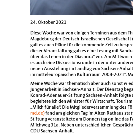
24. Oktober 2021
Diese Woche war von einigen Terminen aus dem The
Magdeburg der Deutsch-Israelischen Gesellschaft (
galt es auch Pläne für die kommende Zeit zu besp
dieser Veranstaltung gab es eine Lesung mit Sandra
über das Leben in der Diaspora“ vor. Am Mittwoch
es auch eine Diskussionsrunde in der unter andere
neuen Ausstellung im Landtag von Sachsen-Anhalt m
im mitteleuropäischen Kulturraum 2004-2021“. M
Meine Woche war thematisch aber auch sonst wiede
Jungenarbeit in Sachsen-Anhalt. Der Dienstag beg
Konrad-Adenauer-Stiftung Sachsen-Anhalt folgte
begleitete ich den Minister für Wirtschaft, Touri
„Milch für alle“. Die Mitgliederversammlung des F
md.de)
fand am gleichen Tag im Alten Rathaus stat
Stiftung veranstaltete am Donnerstag online das 
Milchweg 31a. Neben unterschiedlichen Gespräche
CDU Sachsen-Anhalt.