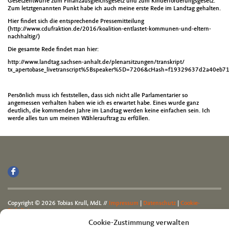
Gesetzentwürfe zum Finanzausgleichsgesetz und zum Kinderförderungsgesetz.
Zum letztgenannten Punkt habe ich auch meine erste Rede im Landtag gehalten.
Hier findet sich die entsprechende Pressemitteilung
(http://www.cdufraktion.de/2016/koalition-entlastet-kommunen-und-eltern-
nachhaltig/)
Die gesamte Rede findet man hier:
http://www.landtag.sachsen-anhalt.de/plenarsitzungen/transkript/
tx_apertobase_livetranscript%5Bspeaker%5D=7206&cHash=f19329637d2a40eb
Persönlich muss ich feststellen, dass sich nicht alle Parlamentarier so
angemessen verhalten haben wie ich es erwartet habe. Eines wurde ganz
deutlich, die kommenden Jahre im Landtag werden keine einfachen sein. Ich
werde alles tun um meinen Wählerauftrag zu erfüllen.
Copyright © 2026 Tobias Krull, MdL //
Impressum
|
Datenschutz
|
Cookie-
Richtlinie
Cookie-Zustimmung verwalten