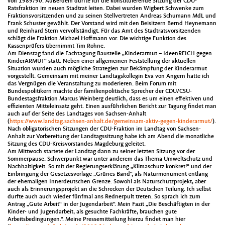
von 1989/90. Außerdem durfte ich die konstituierende Sitzung der CDU-
Ratsfraktion im neuen Stadtrat leiten. Dabei wurden Wigbert Schwenke zum
Fraktionsvorsitzenden und zu seinen Stellvertreten Andreas Schumann MdL und
Frank Schuster gewählt. Der Vorstand wird mit den Beisitzern Bernd Heynemann
und Reinhard Stern vervollständigt. Für das Amt des Stadtratsvorsitzenden
schlägt die Fraktion Michael Hoffmann vor. Die wichtige Funktion des
Kassenprüfers übernimmt Tim Rohne.
Am Dienstag fand die Fachtagung Baustelle „Kinderarmut – IdeenREICH gegen
KinderARMUT“ statt. Neben einer allgemeinen Feststellung der aktuellen
Situation wurden auch mögliche Strategien zur Bekämpfung der Kinderarmut
vorgestellt. Gemeinsam mit meiner Landtagskollegin Eva von Angern hatte ich
das Vergnügen die Veranstaltung zu moderieren. Beim Forum mit
Bundespolitikern machte der familienpolitische Sprecher der CDU/CSU-
Bundestagsfraktion Marcus Weinberg deutlich, dass es um einen effektiven und
effizienten Mitteleinsatz geht. Einen ausführlichen Bericht zur Tagung findet man
auch auf der Seite des Landtages von Sachsen-Anhalt
(
https://www.landtag.sachsen-anhalt.de/gemeinsam-aktiv-gegen-kinderarmut/
).
Nach obligatorischen Sitzungen der CDU-Fraktion im Landtag von Sachsen-
Anhalt zur Vorbereitung der Landtagssitzung habe ich am Abend die monatliche
Sitzung des CDU-Kreisvorstandes Magdeburg geleitet.
Am Mittwoch startete der Landtag dann zu seiner letzten Sitzung vor der
Sommerpause. Schwerpunkt war unter anderem das Thema Umweltschutz und
Nachhaltigkeit. So mit der Regierungserklärung „Klimaschutz konkret!“ und der
Einbringung der Gesetzesvorlage „Grünes Band“, als Naturmonument entlang
der ehemaligen Innerdeutschen Grenze. Sowohl als Naturschutzprojekt, aber
auch als Erinnerungsprojekt an die Schrecken der Deutschen Teilung. Ich selbst
durfte auch auch wieder fünfmal ans Rednerpult treten. So sprach ich zum
Antrag „Gute Arbeit“ in der Jugendarbeit“. Mein Fazit „Die Beschäftigten in der
Kinder- und Jugendarbeit, als gesuchte Fachkräfte, brauchen gute
Arbeitsbedingungen.“. Meine Pressemitteilung hierzu findet man hier