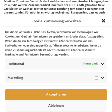
Schröder für seinen Dienst für das Land danken und zum Ausdruck bringen, dass
ich auf die weitere Zusammenarbeit innerhalb der CDU-Landtagsfraktion freue.
Gratulation an Michael Richter zur seiner Berufung zum neuen Finanzminister
unseres Landes. Für mich ist es wichtig noch einmal klarzustellen, dass es auch
bei Personalentscheidung extrem wichtig ist darauf zu achten, dass alle
Beteiligten mit erhobenen Hauptes aus der Sache gehen und die Regeln des
Cookie-Zustimmung verwalten
fairen Umgangs untereinander gelten. Der zweite Punkt ist eine Denkschrift zwei
Mitglieder meiner Landtagsfraktion. Man kann über dieses Papier denken was
man möchte, mancher der dort aufgeführten Punkte ist sicher
Um dir ein optimales Erlebnis zu bieten, verwenden wir Technologien wie
diskussionswürdig, aber eine Koalition mit der AfD ist unter den heutigen
Cookies, um Geräteinformationen zu speichern und/oder darauf zuzugreifen.
Bedingungen für mich persönlich undenkbar. Allein die Debattenkultur im
Wenn du diesen Technologien zustimmst, können wir Daten wie das
Landtag macht dies für mich mehr als deutlich, es gilt der Grundsatz „Abgrenzen
Surfverhalten oder eindeutige IDs auf dieser Website verarbeiten. Wenn du
ohne Auszugrenzen“. Weitere Termine in dieser Woche waren unter anderem die
Sitzung des CDU-Ortsverbandes Süd, die Sitzung des Kuratoriums der
deine Zustimmung nicht erteilst oder zurückziehst, können bestimmte
Landeszentrale für die Politischer Bildung Sachsen-Anhalt sowie die
Merkmale und Funktionen beeinträchtigt werden.
Vorstandssitzung und Hauptversammlung des Landesverbandes Sachsen-Anhalt
im Deutschen Jugendherbergswerk. Dazu kamen Sommerfeste wie das der
Funktional
Immer aktiv
Lebenshilfe Magdeburg, der GWA Gemeinwesenarbeit Magdeburg Werder und
der Pfeifferschen Stiftungen. Außerdem war ich bei der 2. Ausgabe der
Kinderfeuerwehrstafette am Samstag mit dabei. Das Engagement in der
Feuerwehr kann man gar nicht genug wertschätzen.
Marketing
Akzeptieren
Ablehnen