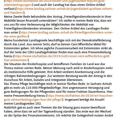
(
https://www.cdufraktion.de/2019/kinder-und-jugendarbeit-braucht-gute-
arbeitsbedingungen/
) und auch der Landtag hat dazu einen Online-Artikel
verfasst (
https://www.landtag.sachsen-anhalt.de/jugendarbeit-qualitaet-sichern-
und-foerdern/
).
Meine Zweite Rede behandelte den Antrag „Freiwilligendienstleistende in ihrer
Mobilität besser finanziell unterstützen“. Ich stellte in meiner Rede klar, dass wir
uns uns für eine Verbesserung der Möglichkeiten der Mobilität von
Freiwilligdienstleistenden einsetzen. Den Online-Artikel des Landtages findet
man unter (
https://www.landtag.sachsen-anhalt.de/freiwilligendienstlern-unter-
die-arme-greifen/
)
Meine hundertste Landtagsrede beschäftigte sich mit der Demokratieförderung
durch das Land. Aus meiner Sicht, darf es keinen Cent öffentliche Mittel für
Extremisten geben. Ich lehne jegliche Zusammenarbeit mit Extremisten strikt ab.
Auf der Seite der CDU-Landtagsfraktion findet man auch eine Pressemitteilung
hierzu (
https://www.cdufraktion.de/2019/nicht-einen-cent-oeffentliches-geld-
fuer-extremisten/
)
Die Situation der Kinderhospize und betroffenen Familien im Land war das
Thema meiner vierten Rede. Meiner Meinung nach wird in Kinderhospizen mehr
als medizinische Hilfe geleistet. Ihre Arbeit verdient Anerkennung und die
richtigen Rahmenbedingungen. Zur weiteren Beratung wurde der Antrag in den
Ausschuss für Arbeit, Soziales und Integration überwiesen.
Das Thema Pflege beschäftigte mich in meiner fünften Rede. In Sachsen-Anhalt
gibt es mehr als 110.000 Pflegebedürftige. Ihre angemessene Versorgung und
gute Bedingungen für die Pflegenden sind für meine Fraktion Dauerthema. Hier
meine Pressemitteilung hierzu (
https://www.cdufraktion.de/2019/wir-brauchen-
gute-rahmenbedingungen-fuer-die-pflege/
). Insgesamt beträgt die Anzahl
meiner Landtagsreden 102.
Natürlich gab es auch zwei Themen die die Sitzung ganz massiv beeinflusst
haben, ohne dass sie auf der Tagesordnung standen. Das erste war der Wechsel
an der Spitze des Finanzministeriums. Ich möchte die Gelegenheit nutzen André