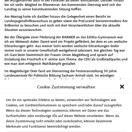
Bei letztgenannter auch in der Funktion als deren Vorsitzender. Darüber hinaus
bin ich stellv. Mitglied im Ältestenrat. Am kommenden Dienstag wird sich der
Landtag zu seiner konstituierenden Sitzung treffen.
Am Montag hatte ich darüber hinaus die Gelegenheit einen Bericht im
Landesjugendhilfeausschuss zu geben sowie die ProCurand Seniorenresidenz Am
Krökentor zu besuchen und mich mit dort Verantwortlichen über die aktuelle
Situation auszutauschen.
Bei der Übergabe einer Förderung der BARMER an das Editha-Gymnasium war
ich am Mittwoch dabei. Damit wird ein Projekt gefördert, bei dem es um seelische
Erkrankungen geht. Aus meiner Sicht werden seelische Erkrankungen leider
immer noch in unserer Gesellschaft weitgehend tabuisiert. Am gleichen Tag war
ich Gast beim Stammtisch der Frauen Union Magdeburg und sprach auf
Einladung des Frischluft e.V. online zum Thema: die CDU als Großstadtpartei und
wie man dort erfolgreich Wahlkämpfe gestaltet.
Im Magdeburger Dom fand am Donnerstag die Festveranstaltung 30 Jahre
Landeszentrale für Politische Bildung Sachsen-Anhalt statt. Im würdigen
Rahmen wurde nicht nur an die Geschichte dieser Einrichtung erinnert, sondern
auch deutlich, dass die Vermittlung von politischen und gesellschaftlichen
Cookie-Zustimmung verwalten
Bildungsinhalten auch in Zukunft sehr wichtig bleibt. Am gleichen Abend leitete
ich als CDU-Kreisvorsitzender die Neuwahl des Vorstandes des CDU-
Ortsverbandes Diesdorf/Lindenweiler. Dabei wurde der Magdeburger
Um dir ein optimales Erlebnis zu bieten, verwenden wir Technologien wie
Unternehmer und Sportmanager Ulf Steinforth zum neuen Vorsitzenden gewählt.
Cookies, um Geräteinformationen zu speichern und/oder darauf zuzugreifen.
Ich freue mich auf die Zusammenarbeit mit allen Gewählten. Die Ortsverbände
Wenn du diesen Technologien zustimmst, können wir Daten wie das
leisten eine nicht zu überschätzende Arbeit für die Verankerung der CDU direkt
vor Ort.
Surfverhalten oder eindeutige IDs auf dieser Website verarbeiten. Wenn du
deine Zustimmung nicht erteilst oder zurückziehst, können bestimmte
Bei der Grundsteinlegung für den neuen Versammlungssaal in Pechau war ich
Merkmale und Funktionen beeinträchtigt werden.
am Freitag dabei. Ein Projekt mit einer langen Vorlaufzeit und einer hoffentlich
schnellen bauliche Umsetzung.