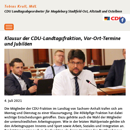
Tobias Krull, MdL
CDU Landtagsabgeordneter für Magdeburg Stadtfeld-Ost, Altstadt und Ostelbien
Toggle
navigation
Klausur der CDU-Landtagsfraktion, Vor-Ort-Termine
und Jubiläen
4. Juli 2021
Die Mitglieder der CDU-Fraktion im Landtag von Sachsen-Anhalt trafen sich am
Montag und Dienstag zu einer Klausurtagung. Die 40köpfige Fraktion hat dabei
wichtige Entscheidungen getroffen. Dazu gehörte auch die Wahl der Mitglieder
der unterschiedlichen Arbeitsgruppen. Wie in der letzten Wahlperiode gehöre ich
den Arbeitsgruppen Inneres und Sport sowie Arbeit, Soziales und Integration an.