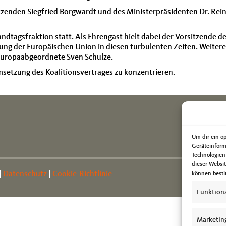
enden Siegfried Borgwardt und des Ministerpräsidenten Dr. Reiner
ndtagsfraktion statt. Als Ehrengast hielt dabei der Vorsitzende
tung der Europäischen Union in diesen turbulenten Zeiten. Weiter
uropaabgeordnete Sven Schulze.
e Umsetzung des Koalitionsvertrages zu konzentrieren.
Um dir ein o
Geräteinform
Technologien
dieser Websi
|
Datenschutz
|
Cookie-Richtlinie
können besti
Funktion
Marketin