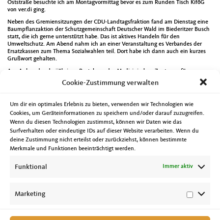
Oststraße besuchte ich am Montagvormittag bevor es zum Runden Tisch KiföG
von ver.di ging.
Neben des Gremiensitzungen der CDU-Landtagsfraktion fand am Dienstag eine
Baumpflanzaktion der Schutzgemeinschaft Deutscher Wald im Biederitzer Busch
statt, die ich gerne unterstützt habe. Das ist aktives Handeln für den
Umweltschutz. Am Abend nahm ich an einer Veranstaltung es Verbandes der
Ersatzkassen zum Thema Sozialwahlen teil. Dort habe ich dann auch ein kurzes
Grußwort gehalten.
Aus Anlass des dreijährigen Bestehens des Medizinischen Zentrums für
Erwachsene mit Behinderung besuchte ich am Mittwoch die Pfeifferschen
Cookie-Zustimmung verwalten
Stiftungen. Danach ging es für mich in die Staatskanzlei. Dort veranstalteten die
Synagogen-Gemeinde Magdeburg und die AG Magdeburg der Deutsch-
Israelischen Gesellschaft eine Feierstunde aus Anlass des 75.
Um dir ein optimales Erlebnis zu bieten, verwenden wir Technologien wie
Unabhängigkeitstages des Staates Israel. Die rund 100 Gäste konnten nicht nur
Cookies, um Geräteinformationen zu speichern und/oder darauf zuzugreifen.
diversen Grußworten lauschen, sondern auch ein wunderbares Konzert erleben.
Wenn du diesen Technologien zustimmst, können wir Daten wie das
Neben der Landtagssitzung stand ich am Donnerstag bei einer Veranstaltung des
Surfverhalten oder eindeutige IDs auf dieser Website verarbeiten. Wenn du
Bildungszentrums Sachsen-Anhalt der Konrad-Adenauer-Stiftung zum Thema
deine Zustimmung nicht erteilst oder zurückziehst, können bestimmte
Gesellschaftsjahr bzw. ChancenZeit Rede und Antwort. Danach ging es zum
Merkmale und Funktionen beeinträchtigt werden.
parlamentarischen Abend des Landessportbundes Sachsen-Anhalt.
Den Samstag startete ich mit einem Besuch des Wettbewerbs Feuerwehrstafette
Funktional
Immer aktiv
der Kinderfeuerwehren der Landeshauptstadt. Im Anschluss zu Dankeschön-
Veranstaltung der Kampagne Magdeburg putzt sich. Danach zu Grünen Messe im
Klosterbergegarten. Sportlich endete das Tagesprogramm mit einem Besuch des
American Football-Spiels der Salzland Racoons gegen die Leipzig Hawks.
Marketing