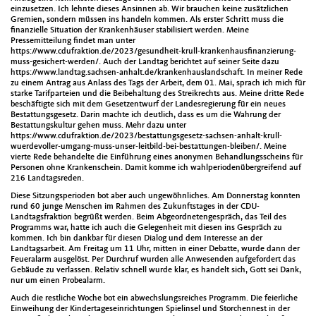
einzusetzen. Ich lehnte dieses Ansinnen ab. Wir brauchen keine zusätzlichen
Gremien, sondern müssen ins handeln kommen. Als erster Schritt muss die
finanzielle Situation der Krankenhäuser stabilisiert werden. Meine
Pressemitteilung findet man unter
https://www.cdufraktion.de/2023/gesundheit-krull-krankenhausfinanzierung-
muss-gesichert-werden/. Auch der Landtag berichtet auf seiner Seite dazu
https://www.landtag.sachsen-anhalt.de/krankenhauslandschaft. In meiner Rede
zu einem Antrag aus Anlass des Tags der Arbeit, dem 01. Mai, sprach ich mich für
starke Tarifparteien und die Beibehaltung des Streikrechts aus. Meine dritte Rede
beschäftigte sich mit dem Gesetzentwurf der Landesregierung für ein neues
Bestattungsgesetz. Darin machte ich deutlich, dass es um die Wahrung der
Bestattungskultur gehen muss. Mehr dazu unter
https://www.cdufraktion.de/2023/bestattungsgesetz-sachsen-anhalt-krull-
wuerdevoller-umgang-muss-unser-leitbild-bei-bestattungen-bleiben/. Meine
vierte Rede behandelte die Einführung eines anonymen Behandlungsscheins für
Personen ohne Krankenschein. Damit komme ich wahlperiodenübergreifend auf
216 Landtagsreden.
Diese Sitzungsperioden bot aber auch ungewöhnliches. Am Donnerstag konnten
rund 60 junge Menschen im Rahmen des Zukunftstages in der CDU-
Landtagsfraktion begrüßt werden. Beim Abgeordnetengespräch, das Teil des
Programms war, hatte ich auch die Gelegenheit mit diesen ins Gespräch zu
kommen. Ich bin dankbar für diesen Dialog und dem Interesse an der
Landtagsarbeit. Am Freitag um 11 Uhr, mitten in einer Debatte, wurde dann der
Feueralarm ausgelöst. Per Durchruf wurden alle Anwesenden aufgefordert das
Gebäude zu verlassen. Relativ schnell wurde klar, es handelt sich, Gott sei Dank,
nur um einen Probealarm.
Auch die restliche Woche bot ein abwechslungsreiches Programm. Die feierliche
Einweihung der Kindertageseinrichtungen Spielinsel und Storchennest in der