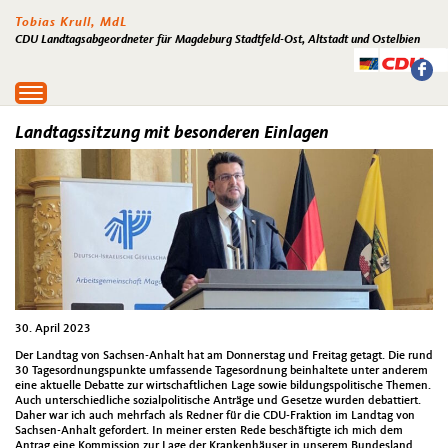
Tobias Krull, MdL
CDU Landtagsabgeordneter für Magdeburg Stadtfeld-Ost, Altstadt und Ostelbien
Toggle
navigation
Landtagssitzung mit besonderen Einlagen
30. April 2023
Der Landtag von Sachsen-Anhalt hat am Donnerstag und Freitag getagt. Die rund
30 Tagesordnungspunkte umfassende Tagesordnung beinhaltete unter anderem
eine aktuelle Debatte zur wirtschaftlichen Lage sowie bildungspolitische Themen.
Auch unterschiedliche sozialpolitische Anträge und Gesetze wurden debattiert.
Daher war ich auch mehrfach als Redner für die CDU-Fraktion im Landtag von
Sachsen-Anhalt gefordert. In meiner ersten Rede beschäftigte ich mich dem
Antrag eine Kommission zur Lage der Krankenhäuser in unserem Bundesland