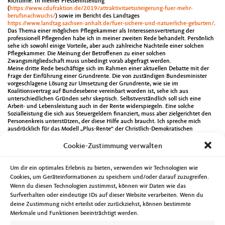
Richtlinie. In meiner Pressemitteilung
(
https://www.cdufraktion.de/2019/attraktivitaetssteigerung-fuer-mehr-
berufsnachwuchs/
) sowie im Bericht des Landtages
https://www.landtag.sachsen-anhalt.de/fuer-sichere-und-natuerliche-geburten/
.
Das Thema einer möglichen Pflegekammer als Interessensvertretung der
professionell Pflegenden habe ich in meiner zweiten Rede behandelt. Persönlich
sehe ich sowohl einige Vorteile, aber auch zahlreiche Nachteile einer solchen
Pflegekammer. Die Meinung der Betroffenen zu einer solchen
Zwangsmitgliedschaft muss unbedingt vorab abgefragt werden.
Meine dritte Rede beschäftige sich im Rahmen einer aktuellen Debatte mit der
Frage der Einführung einer Grundrente. Die von zuständigen Bundesminister
vorgeschlagene Lösung zur Umsetzung der Grundrente, wie sie im
Koalitionsvertrag auf Bundesebene vereinbart worden ist, sehe ich aus
unterschiedlichen Gründen sehr skeptisch. Selbstverständlich soll sich eine
Arbeit- und Lebensleistung auch in der Rente widerspiegeln. Eine solche
Sozialleistung die sich aus Steuergeldern finanziert, muss aber zielgerichtet den
Personenkreis unterstützen, der diese Hilfe auch braucht. Ich spreche mich
ausdrücklich für das Modell „Plus-Rente“ der Christlich-Demokratischen
Arbeitnehmerschaft aus. Hier meine Pressemitteilung
https://www.cdufraktion.de/2019/idee-ist-unausgegoren-und-nicht-zu-ende-
Cookie-Zustimmung verwalten
gedacht/
sowie der Bericht auf der Landtagsseite
https://www.landtag.sachsen-
anhalt.de/landtag-diskutiert-ueber-auskoemmliche-renten/
. Am Samstag trafen
sich die Mitglieder der CDU Magdeburg zur Aufstellung ihrer Kandidatinnen und
Um dir ein optimales Erlebnis zu bieten, verwenden wir Technologien wie
Kandidaten zur Kommunalwahl 2019. Insgesamt 76 Frauen und Männer
Cookies, um Geräteinformationen zu speichern und/oder darauf zuzugreifen.
erhielten die notwendige Zustimmung und stehen nun auf den CDU-Listen. Sie
Wenn du diesen Technologien zustimmst, können wir Daten wie das
bewerben sich um das Vertrauen der Bürgerinnen und Bürger mit dem Ziel im
Surfverhalten oder eindeutige IDs auf dieser Website verarbeiten. Wenn du
Stadtrat ehrenamtlich kommunalpolitisch aktiv zu werden. Neben einem
Grußwort des CDU-Generalsekretärs der CDU Sachsen-Anhalt, Sven Schulze,
deine Zustimmung nicht erteilst oder zurückziehst, können bestimmte
wurde auch das CDU-Kommunalwahlprogramm beraten. Die rund 120
Merkmale und Funktionen beeinträchtigt werden.
anwesenden CDU-Mitglieder stimmten rund 90 Änderungsanträge ab und