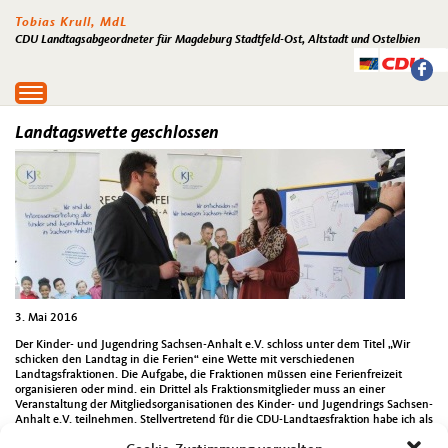
Tobias Krull, MdL
CDU Landtagsabgeordneter für Magdeburg Stadtfeld-Ost, Altstadt und Ostelbien
Toggle
navigation
Landtagswette geschlossen
3. Mai 2016
Der Kinder- und Jugendring Sachsen-Anhalt e.V. schloss unter dem Titel „Wir
schicken den Landtag in die Ferien“ eine Wette mit verschiedenen
Landtagsfraktionen. Die Aufgabe, die Fraktionen müssen eine Ferienfreizeit
organisieren oder mind. ein Drittel als Fraktionsmitglieder muss an einer
Veranstaltung der Mitgliedsorganisationen des Kinder- und Jugendrings Sachsen-
Anhalt e.V. teilnehmen. Stellvertretend für die CDU-Landtagsfraktion habe ich als
Wetteinsatz 100 Grillwürstchen und das Angebot diese selbst zu grillen als