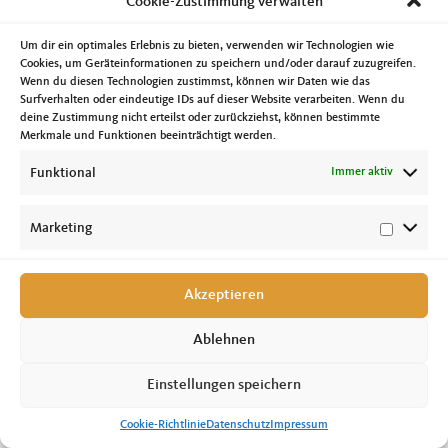
Cookie-Zustimmung verwalten
Wetteinsatz gebracht, falls wir die Wette wiedererwarten nicht gewinnen sollten.
Vor der Übergabe der Wetteinsätze konnte man ganz praktisch Kinder- und
Jugendarbeit üben, wie mit der Erstellung eines kleinen Brickfilms.
Um dir ein optimales Erlebnis zu bieten, verwenden wir Technologien wie
Weitere Infos zu der Aktion unter
http://kjr-lsa.de/ger/news/2016-05-
Cookies, um Geräteinformationen zu speichern und/oder darauf zuzugreifen.
03_pm_03.05._kjr-lsa.php?navurl=/ger/news/2016-05-03_pm_03.05._kjr-
Wenn du diesen Technologien zustimmst, können wir Daten wie das
lsa.php
Surfverhalten oder eindeutige IDs auf dieser Website verarbeiten. Wenn du
deine Zustimmung nicht erteilst oder zurückziehst, können bestimmte
Merkmale und Funktionen beeinträchtigt werden.
Funktional
Immer aktiv
Marketing
Copyright © 2026 Tobias Krull, MdL //
Impressum
|
Datenschutz
|
Cookie-
Richtlinie
Akzeptieren
Ablehnen
Einstellungen speichern
Cookie-Richtlinie
Datenschutz
Impressum