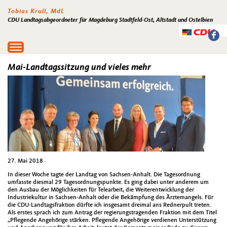
Tobias Krull, MdL
CDU Landtagsabgeordneter für Magdeburg Stadtfeld-Ost, Altstadt und Ostelbien
Toggle
navigation
Mai-Landtagssitzung und vieles mehr
27. Mai 2018
In dieser Woche tagte der Landtag von Sachsen-Anhalt. Die Tagesordnung
umfasste diesmal 29 Tagesordnungspunkte. Es ging dabei unter anderem um
den Ausbau der Möglichkeiten für Telearbeit, die Weiterentwicklung der
Industriekultur in Sachsen-Anhalt oder die Bekämpfung des Ärztemangels. Für
die CDU-Landtagsfraktion dürfte ich insgesamt dreimal ans Rednerpult treten.
Als erstes sprach ich zum Antrag der regierungstragenden Fraktion mit dem Titel
„Pflegende Angehörige stärken. Pflegende Angehörige verdienen Unterstützung