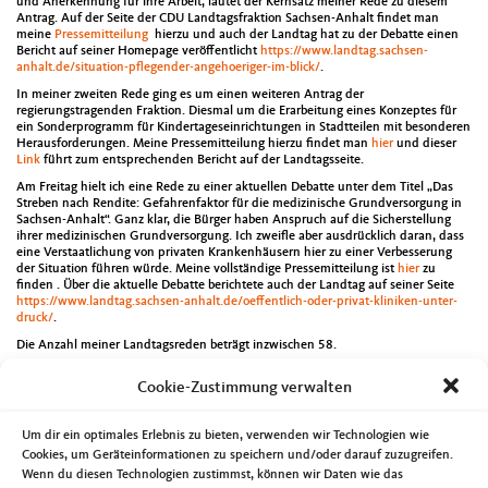
und Anerkennung für ihre Arbeit, lautet der Kernsatz meiner Rede zu diesem
Antrag. Auf der Seite der CDU Landtagsfraktion Sachsen-Anhalt findet man
meine
Pressemitteilung
hierzu und auch der Landtag hat zu der Debatte einen
Bericht auf seiner Homepage veröffentlicht
https://www.landtag.sachsen-
anhalt.de/situation-pflegender-angehoeriger-im-blick/
.
In meiner zweiten Rede ging es um einen weiteren Antrag der
regierungstragenden Fraktion. Diesmal um die Erarbeitung eines Konzeptes für
ein Sonderprogramm für Kindertageseinrichtungen in Stadtteilen mit besonderen
Herausforderungen. Meine Pressemitteilung hierzu findet man
hier
und dieser
Link
führt zum entsprechenden Bericht auf der Landtagsseite.
Am Freitag hielt ich eine Rede zu einer aktuellen Debatte unter dem Titel „Das
Streben nach Rendite: Gefahrenfaktor für die medizinische Grundversorgung in
Sachsen-Anhalt“. Ganz klar, die Bürger haben Anspruch auf die Sicherstellung
ihrer medizinischen Grundversorgung. Ich zweifle aber ausdrücklich daran, dass
eine Verstaatlichung von privaten Krankenhäusern hier zu einer Verbesserung
der Situation führen würde. Meine vollständige Pressemitteilung ist
hier
zu
finden . Über die aktuelle Debatte berichtete auch der Landtag auf seiner Seite
https://www.landtag.sachsen-anhalt.de/oeffentlich-oder-privat-kliniken-unter-
druck/
.
Die Anzahl meiner Landtagsreden beträgt inzwischen 58.
Neben der Landtagssitzung gab es noch weitere wichtige Termine. So führte mich
Cookie-Zustimmung verwalten
die Jahrestagung des Netzwerkes für Demokratie und Toleranz am Mittwoch nach
Halle/Saale. Die
Landeszentrale für politische Bildung Sachsen-Anhalt
informiert
über diese Veranstaltung genauso wie auch der Landtag
Um dir ein optimales Erlebnis zu bieten, verwenden wir Technologien wie
https://www.landtag.sachsen-anhalt.de/wie-begegnen-wir-hass-und-verdruss/
.
Cookies, um Geräteinformationen zu speichern und/oder darauf zuzugreifen.
Am Dienstag tagte nicht nur die CDU-Landtagsfraktion sondern auch der CDU-
Wenn du diesen Technologien zustimmst, können wir Daten wie das
Kreisvorstand. Auf der Tagesordnung stand auch die Vorbereitung der