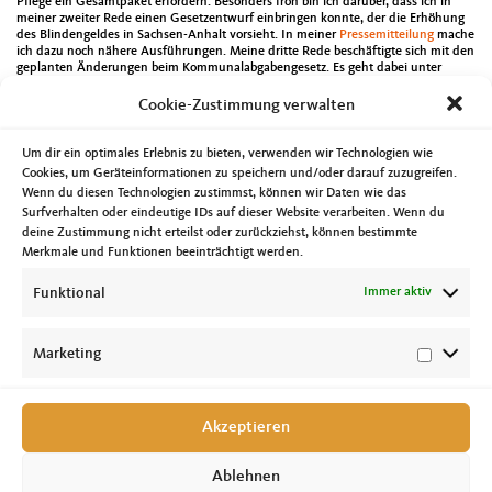
Pflege ein Gesamtpaket erfordern. Besonders froh bin ich darüber, dass ich in
meiner zweiter Rede einen Gesetzentwurf einbringen konnte, der die Erhöhung
des Blindengeldes in Sachsen-Anhalt vorsieht. In meiner
Pressemitteilung
mache
ich dazu noch nähere Ausführungen. Meine dritte Rede beschäftigte sich mit den
geplanten Änderungen beim Kommunalabgabengesetz. Es geht dabei unter
anderem um die Etablierung bzw. die Änderungen beim Gäste- und
Tourismusbeitrag. In meiner vierten Rede ging es um einen Antrag mit dem Titel
Cookie-Zustimmung verwalten
„Kommunen entlasten – Sozialbetrug verhindern“. Dabei sprach ich mich deutlich
für die europäische Arbeitnehmerfreizügigkeit aus und forderte zugleich, dass
Schlupflöcher zum Missbrauch derselben geschlossen werden müssen. Damit
Um dir ein optimales Erlebnis zu bieten, verwenden wir Technologien wie
liegt die Anzahl meiner Landtagsreden inzwischen bei 73.
Cookies, um Geräteinformationen zu speichern und/oder darauf zuzugreifen.
Neben der Landtagssitzung gab es natürlich noch andere Termine. Am Montag
Wenn du diesen Technologien zustimmst, können wir Daten wie das
dürfte ich am 4. Demografiekongress des Landes Sachsen-Anhalt teilnehmen.
Surfverhalten oder eindeutige IDs auf dieser Website verarbeiten. Wenn du
Abends tagte der Landesfachausschuss Arbeit, Soziales und Integration zu den
geplanten Änderungen des Kinderförderungsgesetzes. Am Dienstag dürfte ich
deine Zustimmung nicht erteilst oder zurückziehst, können bestimmte
bei den CDU-Ortsverbänden Ostelbien und Süd über aktuelle Entwicklungen in
Merkmale und Funktionen beeinträchtigt werden.
der Landespolitik und der CDU Magdeburg berichten. Bei zwei parlamentarischen
Begegnungen des Verbandes Beratender Ingenieure und der medizinischen
Funktional
Immer aktiv
Fakultät der Otto-von-Guericke-Universität konnte ich viele neue Informationen
mitnehmen. Am Samstag ging es dann zum Landesverbandstag des
Marinebundes und zur Tagung des Hospiz- und Paliativverbandes Sachsen-
Anhalt zum Thema „Charta zur Betreuung schwerstkranker Menschen“.
Marketing
Akzeptieren
Ablehnen