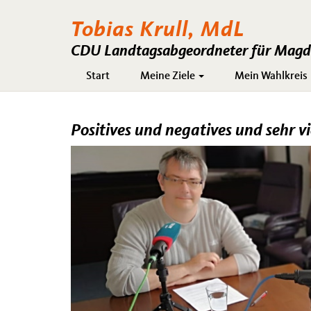
Tobias Krull, MdL
CDU Landtagsabgeordneter für Magde
Hauptnavigation
Start
Meine Ziele
Mein Wahlkreis
Positives und negatives und sehr 