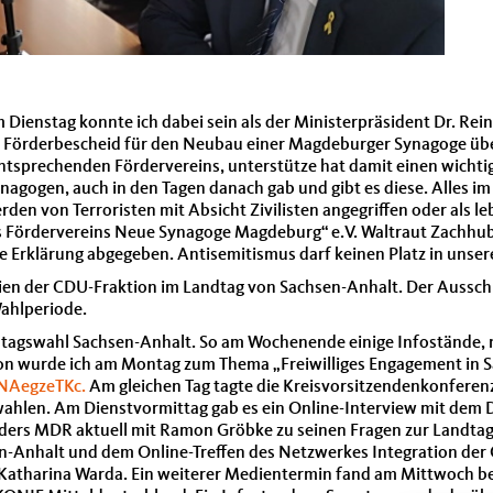
Dienstag konnte ich dabei sein als der Ministerpräsident Dr. Rei
rderbescheid für den Neubau einer Magdeburger Synagoge überga
tsprechenden Fördervereins, unterstütze hat damit einen wichtigen
nagogen, auch in den Tagen danach gab und gibt es diese. Alles 
erden von Terroristen mit Absicht Zivilisten angegriffen oder als 
es Fördervereins Neue Synagoge Magdeburg“ e.V. Waltraut Zachhub
 Erklärung abgegeben. Antisemitismus darf keinen Platz in unser
n der CDU-Fraktion im Landtag von Sachsen-Anhalt. Der Ausschuss
Wahlperiode.
dtagswahl Sachsen-Anhalt. So am Wochenende einige Infostände, n
n wurde ich am Montag zum Thema „Freiwilliges Engagement in Sa
NAegzeTKc.
Am gleichen Tag tagte die Kreisvorsitzendenkonferen
ahlen. Am Dienstvormittag gab es ein Online-Interview mit dem 
ders MDR aktuell mit Ramon Gröbke zu seinen Fragen zur Landtags
nhalt und dem Online-Treffen des Netzwerkes Integration der CD
tin Katharina Warda. Ein weiterer Medientermin fand am Mittwoch