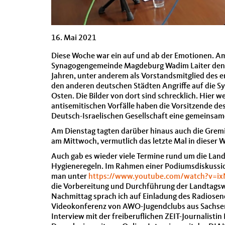
16. Mai 2021
Diese Woche war ein auf und ab der Emotionen. Am 
Synagogengemeinde Magdeburg Wadim Laiter den Fö
Jahren, unter anderem als Vorstandsmitglied des en
den anderen deutschen Städten Angriffe auf die Sy
Osten. Die Bilder von dort sind schrecklich. Hier w
antisemitischen Vorfälle haben die Vorsitzende d
Deutsch-Israelischen Gesellschaft eine gemeinsame
Am Dienstag tagten darüber hinaus auch die Gremie
am Mittwoch, vermutlich das letzte Mal in dieser 
Auch gab es wieder viele Termine rund um die Lan
Hygieneregeln. Im Rahmen einer Podiumsdiskussio
man unter
https://www.youtube.com/watch?v=ix
die Vorbereitung und Durchführung der Landtagsw
Nachmittag sprach ich auf Einladung des Radiosen
Videokonferenz von AWO-Jugendclubs aus Sachsen-A
Interview mit der freiberuflichen ZEIT-Journalis