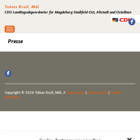
Tobias Krull, MdL
CDU Landtagsabgeordneter für Magdeburg Stadtfeld-Ost, Altstadt und Ostelbien
Toggle
navigation
Presse
Copyright © 2026 Tobias Krull, MdL //
Impressum
|
Datenschutz
|
Cookie-
Richtlinie