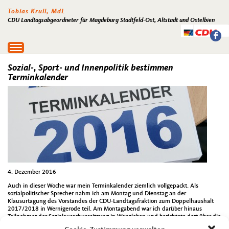
Tobias Krull, MdL
CDU Landtagsabgeordneter für Magdeburg Stadtfeld-Ost, Altstadt und Ostelbien
Toggle
navigation
Sozial-, Sport- und Innenpolitik bestimmen
Terminkalender
4. Dezember 2016
Auch in dieser Woche war mein Terminkalender ziemlich vollgepackt. Als
sozialpolitischer Sprecher nahm ich am Montag und Dienstag an der
Klausurtagung des Vorstandes der CDU-Landtagsfraktion zum Doppelhaushalt
2017/2018 in Wernigerode teil. Am Montagabend war ich darüber hinaus
Teilnehmer der Sozialausschusssitzung in Wanzleben und berichtete dort über die
aktuellen Entwicklungen beim Kinderförderungsgesetz. Eine Konferenz der