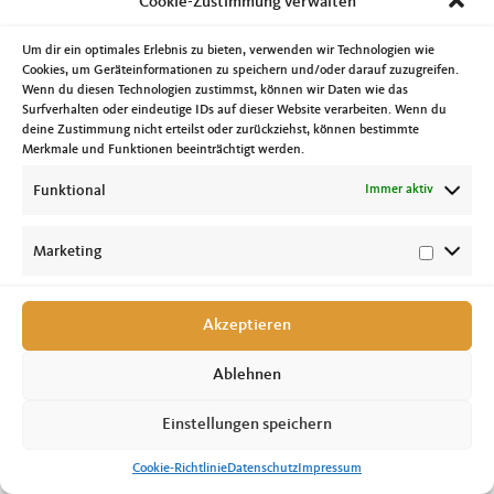
Cookie-Zustimmung verwalten
Konrad-Adenauer-Stiftung zum Thema des politischen Extremismus und eine
Diskussionsrunde des Allgemeinen Behindertenverbandes in Sachsen-Anhalt
(ABISA) zur Sozialpolitik standen am Mittwoch auf der Agenda. Am Donnerstag
Um dir ein optimales Erlebnis zu bieten, verwenden wir Technologien wie
tagte dann der Innen- und Sportausschuss des Landtages. Neben einer ersten
Cookies, um Geräteinformationen zu speichern und/oder darauf zuzugreifen.
Beratung zum Doppelhaushalt stand unter anderem der Jahresbericht 2015 des
Verfassungsschutzes auf der Tagesordnung. Am Freitag gab es dann Gespräche
Wenn du diesen Technologien zustimmst, können wir Daten wie das
mit Vertretern der Apothekerverbände bzw. der Apothekerkammer und ich habe
Surfverhalten oder eindeutige IDs auf dieser Website verarbeiten. Wenn du
den 2. Pflegeunternehmertag in Magdeburg besucht. Das Thema Sport
deine Zustimmung nicht erteilst oder zurückziehst, können bestimmte
beschäftigte mich am Samstag als Gast der 13. Mitgliederversammlung des
Merkmale und Funktionen beeinträchtigt werden.
Deutschen Olympischen Sportbundes. Ich bin dankbar immer wieder neue
Erfahrungen, Eindrücke und Informationen sammeln zu können.
Funktional
Immer aktiv
Marketing
Akzeptieren
Copyright © 2026 Tobias Krull, MdL //
Impressum
|
Datenschutz
|
Cookie-
Richtlinie
Ablehnen
Einstellungen speichern
Cookie-Richtlinie
Datenschutz
Impressum