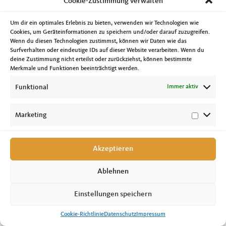
Cookie-Zustimmung verwalten
werden sicher nicht allen Menschen gefallen, aber sie sind notwendig.
Gleichzeitig muss es gelingen, dass wir das gesellschaftliche Miteinander stärken.
Leider gibt es eine Tendenz dazu das man die Meinung anderer, wenn sie nicht
Um dir ein optimales Erlebnis zu bieten, verwenden wir Technologien wie
sie nicht der eigenen entspricht, einfach abzutun oder gar lächerlich zu machen.
Cookies, um Geräteinformationen zu speichern und/oder darauf zuzugreifen.
Wir müssen nicht alle die gleiche Meinung haben, wir müssen aber die Fähigkeit
Wenn du diesen Technologien zustimmst, können wir Daten wie das
haben andere Meinungen zur Kenntnis zu nehmen und in den Dialog
Surfverhalten oder eindeutige IDs auf dieser Website verarbeiten. Wenn du
einzutreten. Es gibt nicht nur schwarz und weiß, sondern sehr viele Grautöne.
Niemand ist unfehlbar. Das muss man sich immer selbst vor Augen führen bzw.
deine Zustimmung nicht erteilst oder zurückziehst, können bestimmte
im Hinterkopf haben.
Merkmale und Funktionen beeinträchtigt werden.
Funktional
Immer aktiv
Marketing
Akzeptieren
Copyright © 2026 Tobias Krull, MdL //
Impressum
|
Datenschutz
|
Cookie-
Richtlinie
Ablehnen
Einstellungen speichern
Cookie-Richtlinie
Datenschutz
Impressum