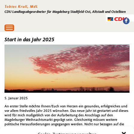
Tobias Krull, MdL
CDU Landtagsabgeordneter für Magdeburg Stadtfeld-Ost, Altstadt und Ostelbien
Toggle
navigation
Start in das Jahr 2025
5. Januar 2025
An erster Stelle möchte Ihnen/Euch von Herzen ein gesundes, erfolgreiches und
vor allem friedvolles Jahr 2025 wünschen. Das neue Jahr ist gestartet und dieses
wird für mich maßgeblich von der Aufarbeitung des Anschlags auf den
Magdeburger Weihnachtsmarkt geprägt sein. Gleichzeitig müssen weitere
politische Herausforderungen angegangen werden. Nicht nur bezogen auf die
Bundestagswahl am 23. Februar 2025. Sondern auch in der Landespolitik und in
der Magdeburger Kommunalpolitik. Die dabei anstehenden Entscheidungen