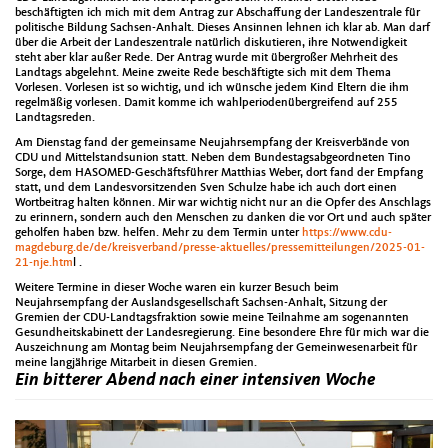
beschäftigten ich mich mit dem Antrag zur Abschaffung der Landeszentrale für
politische Bildung Sachsen-Anhalt. Dieses Ansinnen lehnen ich klar ab. Man darf
über die Arbeit der Landeszentrale natürlich diskutieren, ihre Notwendigkeit
steht aber klar außer Rede. Der Antrag wurde mit übergroßer Mehrheit des
Landtags abgelehnt. Meine zweite Rede beschäftigte sich mit dem Thema
Vorlesen. Vorlesen ist so wichtig, und ich wünsche jedem Kind Eltern die ihm
regelmäßig vorlesen. Damit komme ich wahlperiodenübergreifend auf 255
Landtagsreden.
Am Dienstag fand der gemeinsame Neujahrsempfang der Kreisverbände von
CDU und Mittelstandsunion statt. Neben dem Bundestagsabgeordneten Tino
Sorge, dem HASOMED-Geschäftsführer Matthias Weber, dort fand der Empfang
statt, und dem Landesvorsitzenden Sven Schulze habe ich auch dort einen
Wortbeitrag halten können. Mir war wichtig nicht nur an die Opfer des Anschlags
zu erinnern, sondern auch den Menschen zu danken die vor Ort und auch später
geholfen haben bzw. helfen. Mehr zu dem Termin unter
https://www.cdu-
magdeburg.de/de/kreisverband/presse-aktuelles/pressemitteilungen/2025-01-
21-nje.htm
l .
Weitere Termine in dieser Woche waren ein kurzer Besuch beim
Neujahrsempfang der Auslandsgesellschaft Sachsen-Anhalt, Sitzung der
Gremien der CDU-Landtagsfraktion sowie meine Teilnahme am sogenannten
Gesundheitskabinett der Landesregierung. Eine besondere Ehre für mich war die
Auszeichnung am Montag beim Neujahrsempfang der Gemeinwesenarbeit für
meine langjährige Mitarbeit in diesen Gremien.
Ein bitterer Abend nach einer intensiven Woche