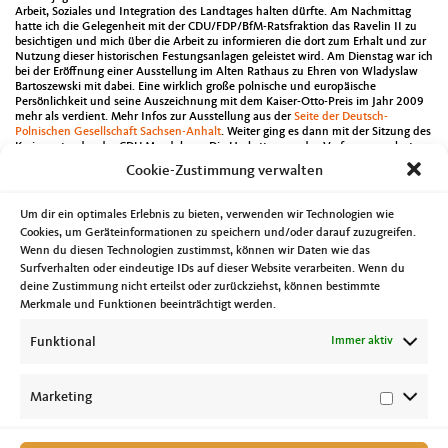
Arbeit, Soziales und Integration des Landtages halten dürfte. Am Nachmittag
hatte ich die Gelegenheit mit der CDU/FDP/BfM-Ratsfraktion das Ravelin II zu
besichtigen und mich über die Arbeit zu informieren die dort zum Erhalt und zur
Nutzung dieser historischen Festungsanlagen geleistet wird. Am Dienstag war ich
bei der Eröffnung einer Ausstellung im Alten Rathaus zu Ehren von Wladyslaw
Bartoszewski mit dabei. Eine wirklich große polnische und europäische
Persönlichkeit und seine Auszeichnung mit dem Kaiser-Otto-Preis im Jahr 2009
mehr als verdient. Mehr Infos zur Ausstellung aus der
Seite der Deutsch-
Polnischen Gesellschaft Sachsen-Anhalt
. Weiter ging es dann mit der Sitzung des
Kreisvorstandes der CDU Magdeburg. Die Herbsttagung des Verfassungsschutzes
Sachsen-Anhalt unter dem Titel „Prävention und Deradikalisierung“ habe ich
Cookie-Zustimmung verwalten
dann am Mittwoch besucht sowie auch den Verbandstag der
Wohnungswirtschaft Sachsen-Anhalt. Abends tagten dann die AG
Kommunalwahl zusammen mit der Kampagnenakademie der CDU Sachsen-
Um dir ein optimales Erlebnis zu bieten, verwenden wir Technologien wie
Anhalt. Der Kommandantenwechsel auf der Korvette MAGDEBURG führte mich
Cookies, um Geräteinformationen zu speichern und/oder darauf zuzugreifen.
dann am Donnerstag zum Marinestandort Rostock – Hohe Dünne. Als Mitglied
Wenn du diesen Technologien zustimmst, können wir Daten wie das
des Freundeskreises der Korvette MAGDEBURG war es mir eine Ehre bei dem
Wechsel des Kommandanten von Fregattenkapitän Rüdiger Fitz auf
Surfverhalten oder eindeutige IDs auf dieser Website verarbeiten. Wenn du
Korvettenkapitän Philipp Wohlrab mit dabei zu sein. Einen kurzen Bericht findet
deine Zustimmung nicht erteilst oder zurückziehst, können bestimmte
man unter anderem auf der
Facebookseite des Reservistenverbandes Sachsen-
Merkmale und Funktionen beeinträchtigt werden.
Anhalt
. Das zehnjährige Bestehen des Fanprojekts für die Fans des 1. FC
Magdeburg stand dann am Freitag unter anderem auf der Agenda genauso wie
Funktional
Immer aktiv
ein Mittagsgespräch der Konrad-Adenauer-Stiftung zum Thema „Bürgernahe
Verwaltung: Vereinfacht und Modern“. Die Jahresversammlung des Deutschen
Kinderschutzbundes Sachsen-Anhalt führte dazu, dass ich am Samstag die bunte
Stadt im Harz also Wernigerode besuchte. Dem Landesvorstand dieses Gremiums
Marketing
gehöre ich seit rund einem Jahr an.