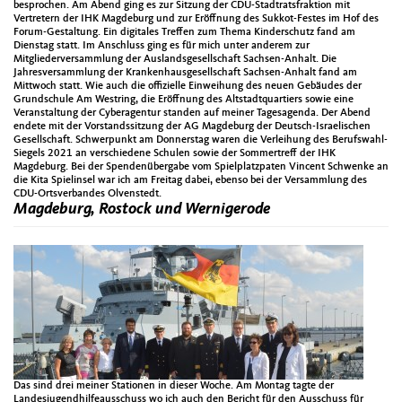
besprochen. Am Abend ging es zur Sitzung der CDU-Stadtratsfraktion mit
Vertretern der IHK Magdeburg und zur Eröffnung des Sukkot-Festes im Hof des
Forum-Gestaltung. Ein digitales Treffen zum Thema Kinderschutz fand am
Dienstag statt. Im Anschluss ging es für mich unter anderem zur
Mitgliederversammlung der Auslandsgesellschaft Sachsen-Anhalt. Die
Jahresversammlung der Krankenhausgesellschaft Sachsen-Anhalt fand am
Mittwoch statt. Wie auch die offizielle Einweihung des neuen Gebäudes der
Grundschule Am Westring, die Eröffnung des Altstadtquartiers sowie eine
Veranstaltung der Cyberagentur standen auf meiner Tagesagenda. Der Abend
endete mit der Vorstandssitzung der AG Magdeburg der Deutsch-Israelischen
Gesellschaft. Schwerpunkt am Donnerstag waren die Verleihung des Berufswahl-
Siegels 2021 an verschiedene Schulen sowie der Sommertreff der IHK
Magdeburg. Bei der Spendenübergabe vom Spielplatzpaten Vincent Schwenke an
die Kita Spielinsel war ich am Freitag dabei, ebenso bei der Versammlung des
CDU-Ortsverbandes Olvenstedt.
Magdeburg, Rostock und Wernigerode
Das sind drei meiner Stationen in dieser Woche. Am Montag tagte der
Landesjugendhilfeausschuss wo ich auch den Bericht für den Ausschuss für