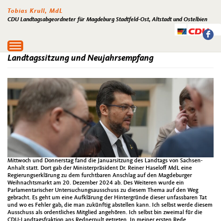
Tobias Krull, MdL
CDU Landtagsabgeordneter für Magdeburg Stadtfeld-Ost, Altstadt und Ostelbien
Toggle
navigation
Landtagssitzung und Neujahrsempfang
Mittwoch und Donnerstag fand die Januarsitzung des Landtags von Sachsen-
Anhalt statt. Dort gab der Ministerpräsident Dr. Reiner Haseloff MdL eine
Regierungserklärung zu dem furchtbaren Anschlag auf den Magdeburger
Weihnachtsmarkt am 20. Dezember 2024 ab. Des Weiteren wurde ein
Parlamentarischer Untersuchungsausschuss zu diesem Thema auf den Weg
gebracht. Es geht um eine Aufklärung der Hintergründe dieser unfassbaren Tat
und wo es Fehler gab, die man zukünftig abstellen kann. Ich selbst werde diesem
Ausschuss als ordentliches Mitglied angehören. Ich selbst bin zweimal für die
CDU-Landtagsfraktion ans Rednerpult getreten. In meiner ersten Rede