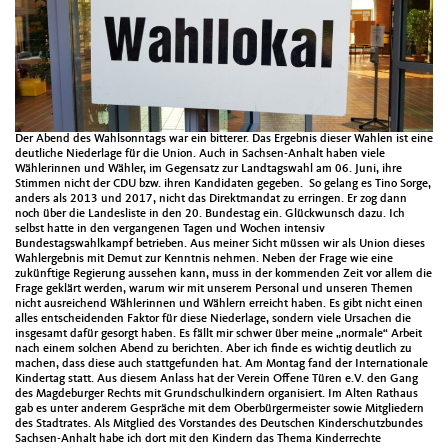
Der Abend des Wahlsonntags war ein bitterer. Das Ergebnis dieser Wahlen ist eine
deutliche Niederlage für die Union. Auch in Sachsen-Anhalt haben viele
Wählerinnen und Wähler, im Gegensatz zur Landtagswahl am 06. Juni, ihre
Stimmen nicht der CDU bzw. ihren Kandidaten gegeben. So gelang es Tino Sorge,
anders als 2013 und 2017, nicht das Direktmandat zu erringen. Er zog dann
noch über die Landesliste in den 20. Bundestag ein. Glückwunsch dazu. Ich
selbst hatte in den vergangenen Tagen und Wochen intensiv
Bundestagswahlkampf betrieben. Aus meiner Sicht müssen wir als Union dieses
Wahlergebnis mit Demut zur Kenntnis nehmen. Neben der Frage wie eine
zukünftige Regierung aussehen kann, muss in der kommenden Zeit vor allem die
Frage geklärt werden, warum wir mit unserem Personal und unseren Themen
nicht ausreichend Wählerinnen und Wählern erreicht haben. Es gibt nicht einen
alles entscheidenden Faktor für diese Niederlage, sondern viele Ursachen die
insgesamt dafür gesorgt haben. Es fällt mir schwer über meine „normale“ Arbeit
nach einem solchen Abend zu berichten. Aber ich finde es wichtig deutlich zu
machen, dass diese auch stattgefunden hat. Am Montag fand der Internationale
Kindertag statt. Aus diesem Anlass hat der Verein Offene Türen e.V. den Gang
des Magdeburger Rechts mit Grundschulkindern organisiert. Im Alten Rathaus
gab es unter anderem Gespräche mit dem Oberbürgermeister sowie Mitgliedern
des Stadtrates. Als Mitglied des Vorstandes des Deutschen Kinderschutzbundes
Sachsen-Anhalt habe ich dort mit den Kindern das Thema Kinderrechte