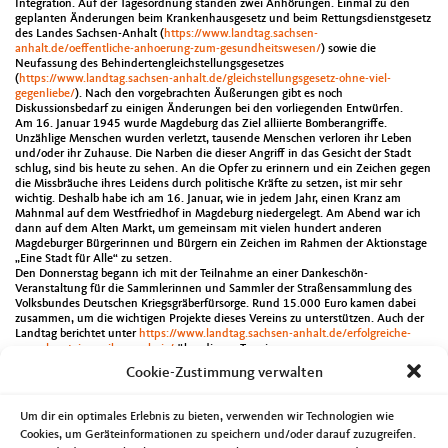
Integration. Auf der Tagesordnung standen zwei Anhörungen. Einmal zu den
geplanten Änderungen beim Krankenhausgesetz und beim Rettungsdienstgesetz
des Landes Sachsen-Anhalt (
https://www.landtag.sachsen-
anhalt.de/oeffentliche-anhoerung-zum-gesundheitswesen/
) sowie die
Neufassung des Behindertengleichstellungsgesetzes
(
https://www.landtag.sachsen-anhalt.de/gleichstellungsgesetz-ohne-viel-
gegenliebe/
). Nach den vorgebrachten Äußerungen gibt es noch
Diskussionsbedarf zu einigen Änderungen bei den vorliegenden Entwürfen.
Am 16. Januar 1945 wurde Magdeburg das Ziel alliierte Bomberangriffe.
Unzählige Menschen wurden verletzt, tausende Menschen verloren ihr Leben
und/oder ihr Zuhause. Die Narben die dieser Angriff in das Gesicht der Stadt
schlug, sind bis heute zu sehen. An die Opfer zu erinnern und ein Zeichen gegen
die Missbräuche ihres Leidens durch politische Kräfte zu setzen, ist mir sehr
wichtig. Deshalb habe ich am 16. Januar, wie in jedem Jahr, einen Kranz am
Mahnmal auf dem Westfriedhof in Magdeburg niedergelegt. Am Abend war ich
dann auf dem Alten Markt, um gemeinsam mit vielen hundert anderen
Magdeburger Bürgerinnen und Bürgern ein Zeichen im Rahmen der Aktionstage
„Eine Stadt für Alle“ zu setzen.
Den Donnerstag begann ich mit der Teilnahme an einer Dankeschön-
Veranstaltung für die Sammlerinnen und Sammler der Straßensammlung des
Volksbundes Deutschen Kriegsgräberfürsorge. Rund 15.000 Euro kamen dabei
zusammen, um die wichtigen Projekte dieses Vereins zu unterstützen. Auch der
Landtag berichtet unter
https://www.landtag.sachsen-anhalt.de/erfolgreiche-
sammler-steigern-ihr-ergebnis/
über diesen Termin.
Am Nachmittag ging es dann zu einem Fachgespräch der Caritas zum Thema
Cookie-Zustimmung verwalten
Migration und Integration in Sachsen-Anhalt, u.a. mit Innenminister Holger
Stahlknecht. Abends ging es zum 1. Neujahrsempfang der Auslandsgesellschaft
Sachsen-Anhalt ins Eine-Welt-Haus in Magdeburg.
Um dir ein optimales Erlebnis zu bieten, verwenden wir Technologien wie
Die Einweihung des Inklusionsbetriebes Tischlerei führte mich am Freitag nach
Cookies, um Geräteinformationen zu speichern und/oder darauf zuzugreifen.
Uchtspringe. In einem Inklusionsbetrieb arbeiten Menschen mit und ohne