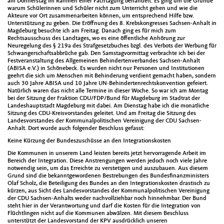
am Donnerstag im Rahmen einer Fachtagung behandelt. Es ging um die Gründe
warum Schülerinnen und Schüler nicht zum Unterricht gehen und wie die
Akteure vor Ort zusammenarbeiten können, um entsprechend Hilfe bzw.
Unterstützung zu geben. Die Eröffnung des 8. Krebskongresses Sachsen-Anhalt in
Magdeburg besuchte ich am Freitag. Danach ging es für mich zum
Rechtsausschuss des Landtages, wo es eine öffentliche Anhörung zur
Neuregelung des § 219a des Strafgesetzbuches bzgl. des Verbots der Werbung für
Schwangerschaftsabbrüche gab. Den Samstagvormittag verbrachte ich bei der
Festveranstaltung des Allgemeinen Behindertenverbandes Sachsen-Anhalt
(ABISA e.V.) in Schönebeck. Es wurden nicht nur Personen und Institutionen
geehrt die sich um Menschen mit Behinderung verdient gemacht haben, sondern
auch 30 Jahre ABISA und 10 Jahre UN-Behindertenrechtskonvention gefeiert.
Natürlich waren das nicht alle Termine in dieser Woche. So war ich am Montag
bei der Sitzung der Fraktion CDU/FDP/Bund für Magdeburg im Stadtrat der
Landeshauptstadt Magdeburg mit dabei. Am Dienstag habe ich die monatliche
Sitzung des CDU-Kreisvorstandes geleitet. Und am Freitag die Sitzung des
Landesvorstandes der Kommunalpolitischen Vereinigung der CDU Sachsen-
Anhalt. Dort wurde auch folgender Beschluss gefasst:
Keine Kürzung der Bundeszuschüsse an den Integrationskosten
Die Kommunen in unserem Land leisten bereits jetzt hervorragende Arbeit im
Bereich der Integration. Diese Anstrengungen werden jedoch noch viele Jahre
notwendig sein, um das Erreichte zu verstetigen und auszubauen. Aus diesem
Grund sind die bekanntgewordenen Bestrebungen des Bundesfinanzministers
Olaf Scholz, die Beteiligung des Bundes an den Integrationskosten drastisch zu
kürzen, aus Sicht des Landesvorstandes der Kommunalpolitischen Vereinigung
der CDU Sachsen-Anhalts weder nachvollziehbar noch hinnehmbar. Der Bund
steht hier in der Verantwortung und darf die Kosten für die Integration von
Flüchtlingen nicht auf die Kommunen abwälzen. Mit diesem Beschluss
unterstützt der Landesvorstand der KPV ausdrücklich unseren