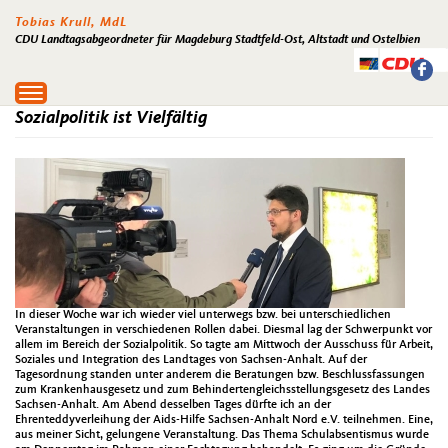
Tobias Krull, MdL
CDU Landtagsabgeordneter für Magdeburg Stadtfeld-Ost, Altstadt und Ostelbien
Toggle
navigation
Sozialpolitik ist Vielfältig
In dieser Woche war ich wieder viel unterwegs bzw. bei unterschiedlichen
Veranstaltungen in verschiedenen Rollen dabei. Diesmal lag der Schwerpunkt vor
allem im Bereich der Sozialpolitik. So tagte am Mittwoch der Ausschuss für Arbeit,
Soziales und Integration des Landtages von Sachsen-Anhalt. Auf der
Tagesordnung standen unter anderem die Beratungen bzw. Beschlussfassungen
zum Krankenhausgesetz und zum Behindertengleichsstellungsgesetz des Landes
Sachsen-Anhalt. Am Abend desselben Tages dürfte ich an der
Ehrenteddyverleihung der Aids-Hilfe Sachsen-Anhalt Nord e.V. teilnehmen. Eine,
aus meiner Sicht, gelungene Veranstaltung. Das Thema Schulabsentismus wurde