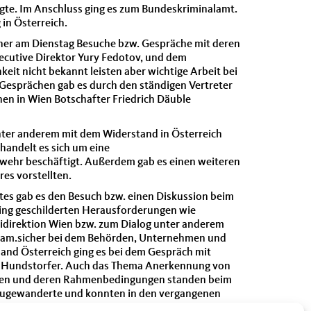
folgte. Im Anschluss ging es zum Bundeskriminalamt.
 in Österreich.
daher am Dienstag Besuche bzw. Gespräche mit deren
ecutive Direktor Yury Fedotov, und dem
keit nicht bekannt leisten aber wichtige Arbeit bei
Gesprächen gab es durch den ständigen Vertreter
en in Wien Botschafter Friedrich Däuble
ter anderem mit dem Widerstand in Österreich
handelt es sich um eine
wehr beschäftigt. Außerdem gab es einen weiteren
es vorstellten.
tes gab es den Besuch bzw. einen Diskussion beim
ing geschilderten Herausforderungen wie
zeidirektion Wien bzw. zum Dialog unter anderem
nsam.sicher bei dem Behörden, Unternehmen und
land Österreich ging es bei dem Gespräch mit
lf Hundstorfer. Auch das Thema Anerkennung von
in Wien und deren Rahmenbedingungen standen beim
 Zugewanderte und konnten in den vergangenen
en der Caritas Wien Michael Landau begleitet.