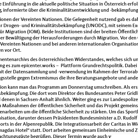
e Einführung in die aktuelle politische Situation in Österreich er
g, informierte über die Kriminalitätsentwicklung und -bekämpfung
itutionen der Vereinten Nationen. Die Gelegenheit nutzend gab es 
für Drogen- und Kriminalitätsbekämpfung (UNODC), mit seinem Ex
r Migration (IOM). Beide Institutionen sind der breiten Öffentlich
der Bewältigung der Herausforderungen durch Migration. Vor den 
Vereinten Nationen und bei anderen internationalen Organisation
n vor Ort.
ntenarchivs des österreichischen Widerstandes, welches sich un
ing es zum epicenter.works – Plattform Grundrechtspolitik. Dabei 
h mit der Datensammlung und -verwendung im Rahmen der Terrorab
ngsstelle gegen Extremismus die ihre Beratungsangebote und ander
ation kann man das Programm am Donnerstag umschreiben. Als ers
bekämpfung. Die dort vom Direktor des Bundesamtes Peter Gridl
d denen in Sachsen-Anhalt ähnlich. Weiter ging es zur Landespoli
um Maßnahmen der öffentlichen Sicherheit und das Projekt gemei
enarbeiten um die öffentliche Sicherheit zu stärken. Um das Sport
nisation, darunter dessen Präsidenten Bundesminister a.D. Rudo
 Sports in der Alpenrepublik. Die Integrationsarbeit der Caritas 
„magdas Hotel“ statt. Dort arbeiten gemeinsam Einheimische und
nachtungsgäste begrüßen. Dieser Termin wurde auch vom Präsident