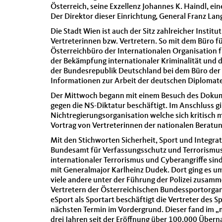
Österreich, seine Exzellenz Johannes K. Haindl, ein
Der Direktor dieser Einrichtung, General Franz Lan
Die Stadt Wien ist auch der Sitz zahlreicher Inst
Vertreterinnen bzw. Vertretern. So mit dem Büro 
Österreichbüro der Internationalen Organisation fü
der Bekämpfung internationaler Kriminalität und 
der Bundesrepublik Deutschland bei dem Büro der 
Informationen zur Arbeit der deutschen Diplomate
Der Mittwoch begann mit einem Besuch des Dokume
gegen die NS-Diktatur beschäftigt. Im Anschluss g
Nichtregierungsorganisation welche sich kritisc
Vortrag von Vertreterinnen der nationalen Beratu
Mit den Stichworten Sicherheit, Sport und Integr
Bundesamt für Verfassungsschutz und Terrorismus
internationaler Terrorismus und Cyberangriffe sin
mit Generalmajor Karlheinz Dudek. Dort ging es 
viele andere unter der Führung der Polizei zusamm
Vertretern der Österreichischen Bundessportorga
eSport als Sportart beschäftigt die Vertreter des
nächsten Termin im Vordergrund. Dieser fand im 
drei Jahren seit der Eröffnung über 100.000 Über