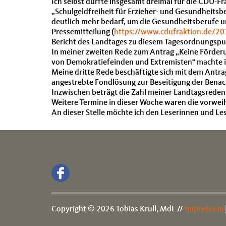
Ich selbst durfte insgesamt dreimal für die CDU-F
„Schulgeldfreiheit für Erzieher- und Gesundheitsber
deutlich mehr bedarf, um die Gesundheitsberufe un
Pressemitteilung (
https://www.cdufraktion.de/20
Bericht des Landtages zu diesem Tagesordnungspu
In meiner zweiten Rede zum Antrag „Keine Förderu
von Demokratiefeinden und Extremisten“ machte ich
Meine dritte Rede beschäftigte sich mit dem Antra
angestrebte Fondlösung zur Beseitigung der Bena
Inzwischen beträgt die Zahl meiner Landtagsreden
Weitere Termine in dieser Woche waren die vorwe
An dieser Stelle möchte ich den Leserinnen und 
Copyright © 2026 Tobias Krull, MdL //
Impressum