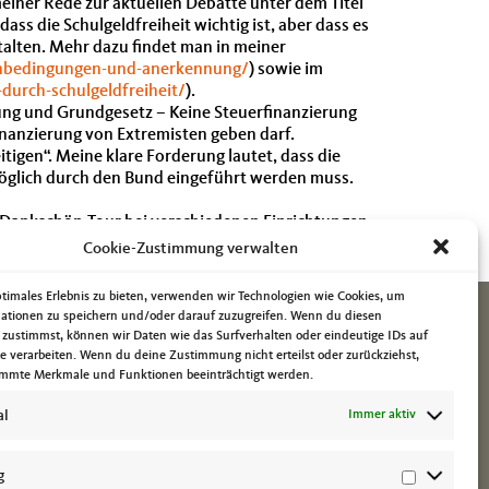
einer Rede zur aktuellen Debatte unter dem Titel
ass die Schulgeldfreiheit wichtig ist, aber dass es
talten. Mehr dazu findet man in meiner
enbedingungen-und-anerkennung/
) sowie im
durch-schulgeldfreiheit/
).
ung und Grundgesetz – Keine Steuerfinanzierung
inanzierung von Extremisten geben darf.
igen“. Meine klare Forderung lautet, dass die
öglich durch den Bund eingeführt werden muss.
 Dankschön-Tour bei verschiedenen Einrichtungen.
netes Weihnachtsfest wünschen.
Cookie-Zustimmung verwalten
ptimales Erlebnis zu bieten, verwenden wir Technologien wie Cookies, um
ationen zu speichern und/oder darauf zuzugreifen. Wenn du diesen
 zustimmst, können wir Daten wie das Surfverhalten oder eindeutige IDs auf
te verarbeiten. Wenn du deine Zustimmung nicht erteilst oder zurückziehst,
mmte Merkmale und Funktionen beeinträchtigt werden.
al
Immer aktiv
g