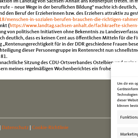
raktion im Landtag von Sachsen-Anhalt ans Rednerpult treten. In m
ufe – neue Wege in der beruflichen Bildung“ machte ich deutlich, d
d den Beruf der Erzieherinnen bzw. des Erziehers attraktiv zu ges
18/menschen-in-sozialen-berufen-brauchen-die-richtigen-rahm
nkt (
https://www.landtag.sachsen-anhalt.de/fachkraefte-sichern-
ng von politischen Initiativen ohne Bekenntnis zu Landesverfass
 deutlich, dass es keinen Cent aus öffentlichen Mitteln für die F
g „Rentenungerechtigkeit für in der DDR geschiedene Frauen beseit
chteiligung dieser Personengruppe im Rentenrecht nun schnellstm
 81.
ihnachtliche Sitzung des CDU-Ortsverbandes Ostelbien und meine
Lesern meines regelmäßigen Wochenberichtes ein frohes und geseg
Um dir ein o
Geräteinform
Technologien
dieser Websi
können besti
Funktion
|
Datenschutz
|
Cookie-Richtlinie
Marketin