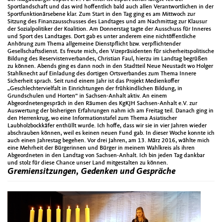
Sportlandschaft und das wird hoffentlich bald auch allen Verantwortlichen in der
Sportfunktionärsebene klar. Zum Start in den Tag ging es am Mittwoch zur
Sitzung des Finanzausschusses des Landtages und am Nachmittag zur Klausur
der Sozialpolitiker der Koalition. Am Donnerstag tagte der Ausschuss für Inneres
und Sport des Landtages. Dort gab es unter anderem eine nichtöffentliche
Anhörung zum Thema allgemeine Dienstpflicht bzw. verpflichtender
Gesellschaftsdienst. Es freute mich, den Vizepräsidenten für sicherheitspolitische
Bildung des Reservistenverbandes, Christian Faul, hierzu im Landtag begrüßen
zu können. Abends ging es dann noch in den Stadtteil Neue Neustadt wo Holger
Stahlknecht auf Einladung des dortigen Ortsverbandes zum Thema Innere
Sicherheit sprach. Seit rund einem Jahr ist das Projekt Medienkoffer
„Geschlechtervielfalt in Einrichtungen der frühkindlichen Bildung, in
Grundschulen und Horten“ in Sachsen-Anhalt aktiv. An einem
Abgeordnetengespräch in den Räumen des KgKJH Sachsen-Anhalt e.V. zur
Auswertung der bisherigen Erfahrungen nahm ich am Freitag teil. Danach ging in
den Herrenkrug, wo eine Informationstafel zum Thema Asiatischer
Laubholzbockkäfer enthüllt wurde. Ich hoffe, dass wir sie in vier Jahren wieder
abschrauben können, weil es keinen neuen Fund gab. In dieser Woche konnte ich
auch einen Jahrestag begehen. Vor drei Jahren, am 13. März 2016, wählte mich
eine Mehrheit der Bürgerinnen und Bürger in meinem Wahlkreis als ihren
Abgeordneten in den Landtag von Sachsen-Anhalt. Ich bin jeden Tag dankbar
und stolz für diese Chance unser Land mitgestalten zu können.
Gremiensitzungen, Gedenken und Gespräche