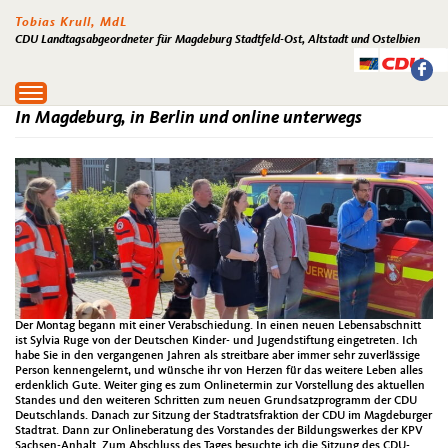
Tobias Krull, MdL
CDU Landtagsabgeordneter für Magdeburg Stadtfeld-Ost, Altstadt und Ostelbien
Toggle
navigation
In Magdeburg, in Berlin und online unterwegs
Der Montag begann mit einer Verabschiedung. In einen neuen Lebensabschnitt
ist Sylvia Ruge von der Deutschen Kinder- und Jugendstiftung eingetreten. Ich
habe Sie in den vergangenen Jahren als streitbare aber immer sehr zuverlässige
Person kennengelernt, und wünsche ihr von Herzen für das weitere Leben alles
erdenklich Gute. Weiter ging es zum Onlinetermin zur Vorstellung des aktuellen
Standes und den weiteren Schritten zum neuen Grundsatzprogramm der CDU
Deutschlands. Danach zur Sitzung der Stadtratsfraktion der CDU im Magdeburger
Stadtrat. Dann zur Onlineberatung des Vorstandes der Bildungswerkes der KPV
Sachsen-Anhalt. Zum Abschluss des Tages besuchte ich die Sitzung des CDU-