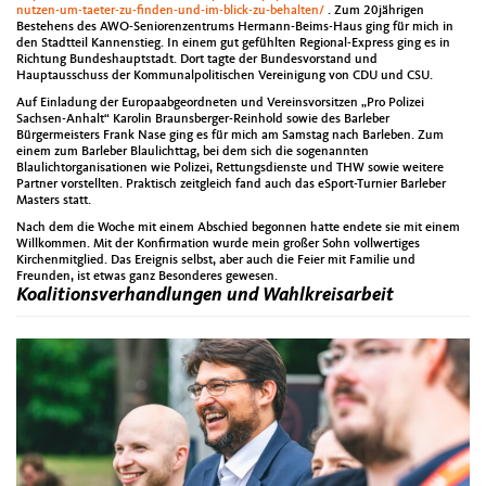
nutzen-um-taeter-zu-finden-und-im-blick-zu-behalten/
. Zum 20jährigen
Bestehens des AWO-Seniorenzentrums Hermann-Beims-Haus ging für mich in
den Stadtteil Kannenstieg. In einem gut gefühlten Regional-Express ging es in
Richtung Bundeshauptstadt. Dort tagte der Bundesvorstand und
Hauptausschuss der Kommunalpolitischen Vereinigung von CDU und CSU.
Auf Einladung der Europaabgeordneten und Vereinsvorsitzen „Pro Polizei
Sachsen-Anhalt“ Karolin Braunsberger-Reinhold sowie des Barleber
Bürgermeisters Frank Nase ging es für mich am Samstag nach Barleben. Zum
einem zum Barleber Blaulichttag, bei dem sich die sogenannten
Blaulichtorganisationen wie Polizei, Rettungsdienste und THW sowie weitere
Partner vorstellten. Praktisch zeitgleich fand auch das eSport-Turnier Barleber
Masters statt.
Nach dem die Woche mit einem Abschied begonnen hatte endete sie mit einem
Willkommen. Mit der Konfirmation wurde mein großer Sohn vollwertiges
Kirchenmitglied. Das Ereignis selbst, aber auch die Feier mit Familie und
Freunden, ist etwas ganz Besonderes gewesen.
Koalitionsverhandlungen und Wahlkreisarbeit