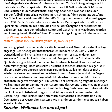
die Gelegenheit ein kleines Grußwort zu halten. Zurück in Magdeburg war ich
dabei als der Ministerpräsident Dr. Reiner Haseloff MdL verdiente Schützinnen
und Schützen in der Staatskanzlei empfing. Spannend war das Finale der
Blindenfußball-Bundesliga welches im Anschluss auf dem Domplatz stattfand.
Das Spiel konnte schlussendlich der MTV Stuttgart mit einem drei zu null gegen
den FC St. Pauli für sich entscheiden. Auch der Ministerpräsident stattete dem
Spiel einen Besuch ab. Ich hatte die Ehre bei der Übergabe der Meisterschale
dabei sein. Die Tage der jüdischen Kultur und Geschichte in Magdeburg wurden
am Sonntagabend offiziell eröffnet. Das vollständige Programm findet man unter
http://forum-gestaltung.de/wp-
content/uploads/2020/10/Programm_TdjKG2020.pdf
.
Weitere geplante Termine in dieser Woche wurden auf Grund der aktuellen Lage
abgesagt. Der Anstieg der Infektionszahlen mit dem SARS-CoV-2 Virus in
Deutschland sind nicht allein mit den vermehrten Tests zu erklären. Der
erwartete Anstieg im Herbst tritt nun auf. Bezogen auf die Fallzahlen ist die
Quote derjenigen Erkrankten die im Krankenhaus behandelt werden müssen
noch relativ gering. Doch das sollte uns nicht in falscher Sicherheit wiegen. Wir
alle sind gefordert unseren jeweiligen Beitrag dazu zu leisten, dass es nicht
wieder zu einem bundesweiten Lockdown kommt. Bereits jetzt sind die Folgen
des ersten Lockdowns nur eingeschränkt erfassbar. Ein weiterer hätte kaum
absehbare negative Wirkungen. Ein Großteil der Bevölkerung trägt die bisherigen
Maßnahmen zur Eindämmung der Ausbreitung des Corona-Virus mit. Sie müssen
aber immer wieder erklärt und nachvollziehbar begründet werden. Halten wir alle
die AHA-Regeln (Abstand, Hygiene und Alltagsmaske) ein und nutzen die
Corona-App. Dann bleiben uns hoffentlich dramatische Einschnitte und eine
Überlastung des Gesundheitssystems wie in anderen Ländern erspart. Wir haben
es selbst in der Hand.
Soziales, Weihnachten und eSport