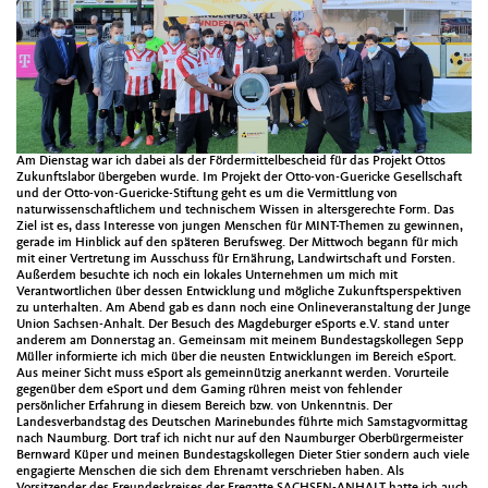
Am Dienstag war ich dabei als der Fördermittelbescheid für das Projekt Ottos
Zukunftslabor übergeben wurde. Im Projekt der Otto-von-Guericke Gesellschaft
und der Otto-von-Guericke-Stiftung geht es um die Vermittlung von
naturwissenschaftlichem und technischem Wissen in altersgerechte Form. Das
Ziel ist es, dass Interesse von jungen Menschen für MINT-Themen zu gewinnen,
gerade im Hinblick auf den späteren Berufsweg. Der Mittwoch begann für mich
mit einer Vertretung im Ausschuss für Ernährung, Landwirtschaft und Forsten.
Außerdem besuchte ich noch ein lokales Unternehmen um mich mit
Verantwortlichen über dessen Entwicklung und mögliche Zukunftsperspektiven
zu unterhalten. Am Abend gab es dann noch eine Onlineveranstaltung der Junge
Union Sachsen-Anhalt. Der Besuch des Magdeburger eSports e.V. stand unter
anderem am Donnerstag an. Gemeinsam mit meinem Bundestagskollegen Sepp
Müller informierte ich mich über die neusten Entwicklungen im Bereich eSport.
Aus meiner Sicht muss eSport als gemeinnützig anerkannt werden. Vorurteile
gegenüber dem eSport und dem Gaming rühren meist von fehlender
persönlicher Erfahrung in diesem Bereich bzw. von Unkenntnis. Der
Landesverbandstag des Deutschen Marinebundes führte mich Samstagvormittag
nach Naumburg. Dort traf ich nicht nur auf den Naumburger Oberbürgermeister
Bernward Küper und meinen Bundestagskollegen Dieter Stier sondern auch viele
engagierte Menschen die sich dem Ehrenamt verschrieben haben. Als
Vorsitzender des Freundeskreises der Fregatte SACHSEN-ANHALT hatte ich auch