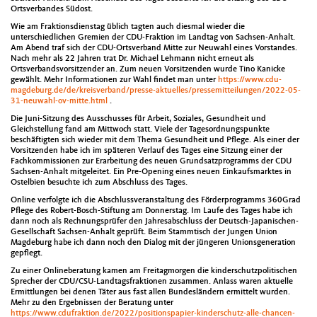
Ortsverbandes Südost.
Wie am Fraktionsdienstag üblich tagten auch diesmal wieder die
unterschiedlichen Gremien der CDU-Fraktion im Landtag von Sachsen-Anhalt.
Am Abend traf sich der CDU-Ortsverband Mitte zur Neuwahl eines Vorstandes.
Nach mehr als 22 Jahren trat Dr. Michael Lehmann nicht erneut als
Ortsverbandsvorsitzender an. Zum neuen Vorsitzenden wurde Tino Kanicke
gewählt. Mehr Informationen zur Wahl findet man unter
https://www.cdu-
magdeburg.de/de/kreisverband/presse-aktuelles/pressemitteilungen/2022-05-
31-neuwahl-ov-mitte.html
.
Die Juni-Sitzung des Ausschusses für Arbeit, Soziales, Gesundheit und
Gleichstellung fand am Mittwoch statt. Viele der Tagesordnungspunkte
beschäftigten sich wieder mit dem Thema Gesundheit und Pflege. Als einer der
Vorsitzenden habe ich im späteren Verlauf des Tages eine Sitzung einer der
Fachkommissionen zur Erarbeitung des neuen Grundsatzprogramms der CDU
Sachsen-Anhalt mitgeleitet. Ein Pre-Opening eines neuen Einkaufsmarktes in
Ostelbien besuchte ich zum Abschluss des Tages.
Online verfolgte ich die Abschlussveranstaltung des Förderprogramms 360Grad
Pflege des Robert-Bosch-Stiftung am Donnerstag. Im Laufe des Tages habe ich
dann noch als Rechnungsprüfer den Jahresabschluss der Deutsch-Japanischen-
Gesellschaft Sachsen-Anhalt geprüft. Beim Stammtisch der Jungen Union
Magdeburg habe ich dann noch den Dialog mit der jüngeren Unionsgeneration
gepflegt.
Zu einer Onlineberatung kamen am Freitagmorgen die kinderschutzpolitischen
Sprecher der CDU/CSU-Landtagsfraktionen zusammen. Anlass waren aktuelle
Ermittlungen bei denen Täter aus fast allen Bundesländern ermittelt wurden.
Mehr zu den Ergebnissen der Beratung unter
https://www.cdufraktion.de/2022/positionspapier-kinderschutz-alle-chancen-