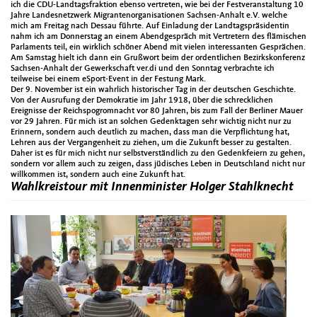
ich die CDU-Landtagsfraktion ebenso vertreten, wie bei der Festveranstaltung 10
Jahre Landesnetzwerk Migrantenorganisationen Sachsen-Anhalt e.V. welche
mich am Freitag nach Dessau führte. Auf Einladung der Landtagspräsidentin
nahm ich am Donnerstag an einem Abendgespräch mit Vertretern des flämischen
Parlaments teil, ein wirklich schöner Abend mit vielen interessanten Gesprächen.
Am Samstag hielt ich dann ein Grußwort beim der ordentlichen Bezirkskonferenz
Sachsen-Anhalt der Gewerkschaft ver.di und den Sonntag verbrachte ich
teilweise bei einem eSport-Event in der Festung Mark.
Der 9. November ist ein wahrlich historischer Tag in der deutschen Geschichte.
Von der Ausrufung der Demokratie im Jahr 1918, über die schrecklichen
Ereignisse der Reichspogromnacht vor 80 Jahren, bis zum Fall der Berliner Mauer
vor 29 Jahren. Für mich ist an solchen Gedenktagen sehr wichtig nicht nur zu
Erinnern, sondern auch deutlich zu machen, dass man die Verpflichtung hat,
Lehren aus der Vergangenheit zu ziehen, um die Zukunft besser zu gestalten.
Daher ist es für mich nicht nur selbstverständlich zu den Gedenkfeiern zu gehen,
sondern vor allem auch zu zeigen, dass jüdisches Leben in Deutschland nicht nur
willkommen ist, sondern auch eine Zukunft hat.
Wahlkreistour mit Innenminister Holger Stahlknecht