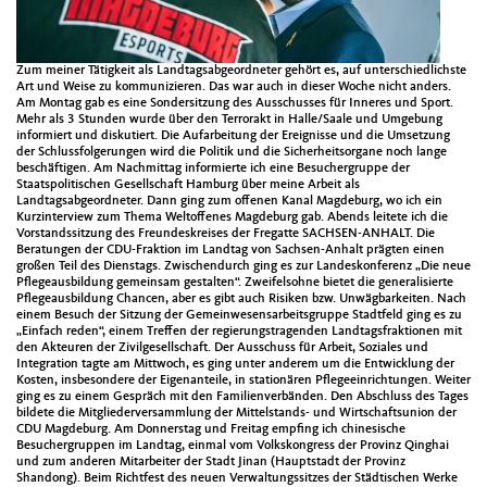
Zum meiner Tätigkeit als Landtagsabgeordneter gehört es, auf unterschiedlichste
Art und Weise zu kommunizieren. Das war auch in dieser Woche nicht anders.
Am Montag gab es eine Sondersitzung des Ausschusses für Inneres und Sport.
Mehr als 3 Stunden wurde über den Terrorakt in Halle/Saale und Umgebung
informiert und diskutiert. Die Aufarbeitung der Ereignisse und die Umsetzung
der Schlussfolgerungen wird die Politik und die Sicherheitsorgane noch lange
beschäftigen. Am Nachmittag informierte ich eine Besuchergruppe der
Staatspolitischen Gesellschaft Hamburg über meine Arbeit als
Landtagsabgeordneter. Dann ging zum offenen Kanal Magdeburg, wo ich ein
Kurzinterview zum Thema Weltoffenes Magdeburg gab. Abends leitete ich die
Vorstandssitzung des Freundeskreises der Fregatte SACHSEN-ANHALT. Die
Beratungen der CDU-Fraktion im Landtag von Sachsen-Anhalt prägten einen
großen Teil des Dienstags. Zwischendurch ging es zur Landeskonferenz „Die neue
Pflegeausbildung gemeinsam gestalten“. Zweifelsohne bietet die generalisierte
Pflegeausbildung Chancen, aber es gibt auch Risiken bzw. Unwägbarkeiten. Nach
einem Besuch der Sitzung der Gemeinwesensarbeitsgruppe Stadtfeld ging es zu
„Einfach reden“, einem Treffen der regierungstragenden Landtagsfraktionen mit
den Akteuren der Zivilgesellschaft. Der Ausschuss für Arbeit, Soziales und
Integration tagte am Mittwoch, es ging unter anderem um die Entwicklung der
Kosten, insbesondere der Eigenanteile, in stationären Pflegeeinrichtungen. Weiter
ging es zu einem Gespräch mit den Familienverbänden. Den Abschluss des Tages
bildete die Mitgliederversammlung der Mittelstands- und Wirtschaftsunion der
CDU Magdeburg. Am Donnerstag und Freitag empfing ich chinesische
Besuchergruppen im Landtag, einmal vom Volkskongress der Provinz Qinghai
und zum anderen Mitarbeiter der Stadt Jinan (Hauptstadt der Provinz
Shandong). Beim Richtfest des neuen Verwaltungssitzes der Städtischen Werke