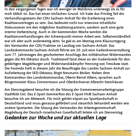
In den vergangenen Tagen war ich weniger im Wahlkreis unterwegs als es für
mich üblich ist. Das hat einen einfachen Grund. Ich habe das Privileg Teil der
Verhandlungsteams der CDU Sachsen-Anhalt für die Erarbeitung eines
Koalitionsvertrages zu sein. Das bedeutet nicht nur intensive inhaltliche
Diskussionen mit den möglichen Koalitionspartnern, sondern auch eine gute
interne Vorbereitung. Auch in der kommenden Woche werden die
Koalitionsverhandlungen der Schwerpunkt meiner Arbeit sein. Selbstverständlich
war ich aber auch anderweitig aktiv. So gab es am Montag eine Klausurtagung
des Vorstandes der CDU-Fraktion im Landtag von Sachsen-Anhalt. Das
Landeskommando Sachsen-Anhalt führte am 20. Juli eine Gedenkveranstaltung
zum 77. Jahrestages des gescheiterten Anschlags des militärischen Widerstandes
gegen die NS-Diktatur durch. Traditionell fand diese an der Gedenkstele für den
gebürtigen Magdeburger und Widerstandskämpfer Henning von Tresckow statt.
Die Festrede hielt in diesem Jahr die Beauftragte des Landes Sachsen-Anhalt zur
Aufarbeitung der SED-Diktatur, Birgit Neumann-Becker. Neben dem
Kommandeur des Landeskommandos, Oberst Bernd Albers, sprachen auch
Bürgermeister Klaus Zimmermann und Oberkirchenrat Albrecht Steinhäuser.
Am Dienstagabend besuchte ich die Sitzung der Gemeinwesenarbeitsgruppe
Stadtfeld-Ost. Das E-Sport Sommerfest des E-Sport HUB Sachsen-Anhalt
besuchte ich am Mittwoch. Für mich gehört eSport zur Sportlandschaft in
Deutschland und muss genauso gefördert und steuerlich behandelt werden wie
andere Sportarten. Die Sitzung des Vorstandes der Arbeitsgemeinschaft
Magdeburg der Deutsch-Israelischen Gesellschaft leitete ich am Donnerstag.
Gedanken zur Woche und zur aktuellen Lage