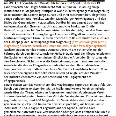
Am 09. April besuchte der Minister für Inneres und Sport und stellv. CDU-
Landesvorsitzende Holger Stahlknecht MdL auf meine Einladung einige
Institutionen in Magdeburg. Startpunkt war die Freiwilligenagentur Magdeburg.
Dabei nutzten die Leiterin Birgit Bursee und ihrer Mitstreiter die Gelegenheit
einige Vorhaben und Projekte, wie den Magdeburger Freiwilligentag und den
Dialog der Generationen, vorzustellen. Darüber hinaus ging es auch um das
Anliegen, dass das Ehrenamt auch hauptamtliche Strukturen für die
Unterstützung braucht. Der Innenminister machte deutlich, dass das Ehrenamt
nicht als vermeintlich kostengünstiger Ersatz beim Wegfall von staatlichen
Leistungen fungieren kann. Ein kurzer Bericht zum Besuch findet sich auch auf
der Homepage der Freiwilligenagentur Magdeburg (
http://freiwilligenagentur-
magdeburg.de/0cms/besuch-des-innenministers-in-der-freiwilligenagentur/
)
Nächste Station war das Vitanas Demenz-Centrum am Schleinufer. Bei der
Führung durch den Einrichtungsleiter Heiko Nötzold und die Pflegedienstleiterin
Ute Zacher erhielt der Innenminister Einblick in die Arbeit der Einrichtung mit
den Bewohnern. Nicht nur was die Unterbringung angeht, sondern auch die
Angebote, die den zu Pflegenden unterbreitet werden. Bei strahlendem
Sonnenschein wurde natürlich auch der Garten der Einrichtung besucht. Vom
Blick über den eigenen fachpolitischen Tellerrand zeigte sich der Minister
beeindruckt, ebenso wie von der Arbeit und dem Engagement des
Pflegepersonals.
Letzte Station war das Vereinsheim des Magdeburger eSport e.V. in Stadtfeld-Ost.
Durch den Vereinsvorsitzenden Martin Müller und weitere Vereinsmitglieder
wurde über das Thema eSport im Allgemeinen und den Magdeburger Verein
insbesondere informiert. Inzwischen zählt der Verein, der erst Ende letzten Jahres
gegründet wurde, rund 200 Mitglieder. Im Vereinsleben steht nicht nur das
gemeinsame spielen und trainieren diverser eSport-Titel, wie beispielsweise
„StarCraft II“ und „League of Legends“, auf der Agenda. Ebenso auch
gemeinsame Aktivitäten wie Vereinsabende oder geplante Elternabende um die
Erziehungsberechtigten über die Hintergründe der Aktivitäten ihrer Kinder auf