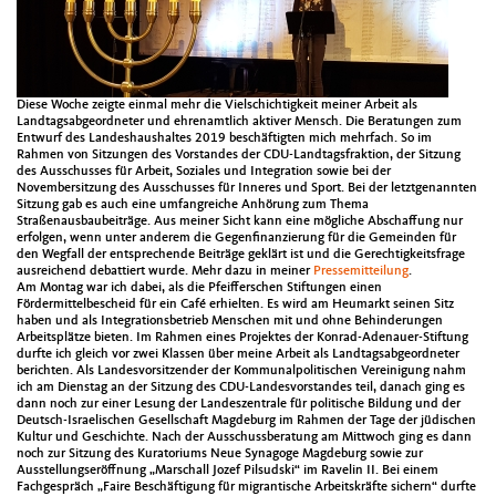
Diese Woche zeigte einmal mehr die Vielschichtigkeit meiner Arbeit als
Landtagsabgeordneter und ehrenamtlich aktiver Mensch. Die Beratungen zum
Entwurf des Landeshaushaltes 2019 beschäftigten mich mehrfach. So im
Rahmen von Sitzungen des Vorstandes der CDU-Landtagsfraktion, der Sitzung
des Ausschusses für Arbeit, Soziales und Integration sowie bei der
Novembersitzung des Ausschusses für Inneres und Sport. Bei der letztgenannten
Sitzung gab es auch eine umfangreiche Anhörung zum Thema
Straßenausbaubeiträge. Aus meiner Sicht kann eine mögliche Abschaffung nur
erfolgen, wenn unter anderem die Gegenfinanzierung für die Gemeinden für
den Wegfall der entsprechende Beiträge geklärt ist und die Gerechtigkeitsfrage
ausreichend debattiert wurde. Mehr dazu in meiner
Pressemitteilung
.
Am Montag war ich dabei, als die Pfeifferschen Stiftungen einen
Fördermittelbescheid für ein Café erhielten. Es wird am Heumarkt seinen Sitz
haben und als Integrationsbetrieb Menschen mit und ohne Behinderungen
Arbeitsplätze bieten. Im Rahmen eines Projektes der Konrad-Adenauer-Stiftung
durfte ich gleich vor zwei Klassen über meine Arbeit als Landtagsabgeordneter
berichten. Als Landesvorsitzender der Kommunalpolitischen Vereinigung nahm
ich am Dienstag an der Sitzung des CDU-Landesvorstandes teil, danach ging es
dann noch zur einer Lesung der Landeszentrale für politische Bildung und der
Deutsch-Israelischen Gesellschaft Magdeburg im Rahmen der Tage der jüdischen
Kultur und Geschichte. Nach der Ausschussberatung am Mittwoch ging es dann
noch zur Sitzung des Kuratoriums Neue Synagoge Magdeburg sowie zur
Ausstellungseröffnung „Marschall Jozef Pilsudski“ im Ravelin II. Bei einem
Fachgespräch „Faire Beschäftigung für migrantische Arbeitskräfte sichern“ durfte