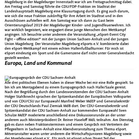
Magdeburg in der Magdeburger Innenstadt war ich am Freitagnachmittag dabei.
Am Freitag und Samstag führte die CDU/FDP-Fraktion im Stadtrat der
Landeshauptstadt Magdeburg eine Klausurtagung durch. Es ging auch darum,
wie sich die neue Fraktion zukünftig für ihre Arbeit im Stadtrat und in den
Ausschüssen aufstellen will. Am Samstag war ich dann zu Gast beim
Orientierungslauf 2019 der Magdeburger Kinder- und Jugendfeuerwehren. Ich
war wirklich begeistert, wie engagiert diese junge Menschen den Wettkampf
angingen. Ich besuchte unter anderem die Veranstaltung „eSport-Event City
Fight – offline edition!“ mit der Jungen Union Sachsen-Anhalt und der Jungen
Union Magdeburg. Der Veranstalter Magdeburg eSports e.V. kombinierte dabei
den eSport-Wettkampf mit einem echten Hallenfußballturnier. Für mich ist
eSport eindeutig ein Sport und die Gamerszene darf nicht unter Generalverdacht
gestellt werden.
Europa, Land und Kommunal
Alle drei politischen Ebenen haben in dieser Woche bei mir eine Rolle gespielt. So
bin ich am Montagabend zu einem Europagespräch nach Halle/Saale gereist.
Nach der Begrüßung durch den Landesvorsitzenden der CDU Sachsen-Anhalt
Holger Stahlknecht sprachen der Spitzenkandidat der Europäischen Volkspartei
und von CDU/CSU zur Europawahl Manfred Weber MdEP und Generalsekretär
der CDU Deutschlands Paul Ziemiak MdB dort. Der CDU-Generalsekretär und
Spitzenkandidat der CDU Sachsen-Anhalt zur kommenden Europawahl Sven
Schulze MdEP moderierte anschließend eine Diskussionsrunde an der unter
anderem auch Ministerpräsident Dr. Reiner Haseloff MdL teilnahm. Am Dienstag
gab es dann neben Fraktionsterminen und einem Gespräch mit Vertretern der
Pflegeeltern in Sachsen-Anhalt eine Abendveranstaltung zum Thema eSport.
Mitveranstalter waren unter anderem die Wirtschaftsjunioren Magdeburg sowie
der Magdeburger eSport e.V.. Für mich ist eSport schon längst Teil der