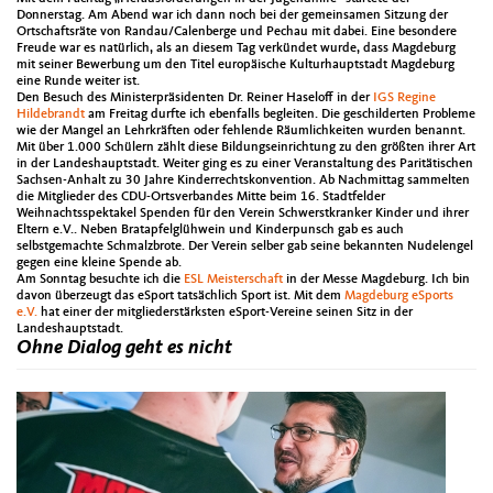
Donnerstag. Am Abend war ich dann noch bei der gemeinsamen Sitzung der
Ortschaftsräte von Randau/Calenberge und Pechau mit dabei. Eine besondere
Freude war es natürlich, als an diesem Tag verkündet wurde, dass Magdeburg
mit seiner Bewerbung um den Titel europäische Kulturhauptstadt Magdeburg
eine Runde weiter ist.
Den Besuch des Ministerpräsidenten Dr. Reiner Haseloff in der
IGS Regine
Hildebrandt
am Freitag durfte ich ebenfalls begleiten. Die geschilderten Probleme
wie der Mangel an Lehrkräften oder fehlende Räumlichkeiten wurden benannt.
Mit über 1.000 Schülern zählt diese Bildungseinrichtung zu den größten ihrer Art
in der Landeshauptstadt. Weiter ging es zu einer Veranstaltung des Paritätischen
Sachsen-Anhalt zu 30 Jahre Kinderrechtskonvention. Ab Nachmittag sammelten
die Mitglieder des CDU-Ortsverbandes Mitte beim 16. Stadtfelder
Weihnachtsspektakel Spenden für den Verein Schwerstkranker Kinder und ihrer
Eltern e.V.. Neben Bratapfelglühwein und Kinderpunsch gab es auch
selbstgemachte Schmalzbrote. Der Verein selber gab seine bekannten Nudelengel
gegen eine kleine Spende ab.
Am Sonntag besuchte ich die
ESL Meisterschaft
in der Messe Magdeburg. Ich bin
davon überzeugt das eSport tatsächlich Sport ist. Mit dem
Magdeburg eSports
e.V.
hat einer der mitgliederstärksten eSport-Vereine seinen Sitz in der
Landeshauptstadt.
Ohne Dialog geht es nicht