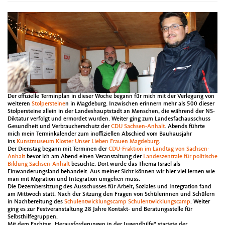
Der offizielle Terminplan in dieser Woche begann für mich mit der Verlegung von
weiteren
Stolpersteine
n in Magdeburg. Inzwischen erinnern mehr als 500 dieser
Stolpersteine allein in der Landeshauptstadt an Menschen, die während der NS-
Diktatur verfolgt und ermordet wurden. Weiter ging zum Landesfachausschuss
Gesundheit und Verbraucherschutz der
CDU Sachsen-Anhalt
. Abends führte
mich mein Terminkalender zum inoffiziellen Abs
chied vom Bauhausjahr
ins
Kunstmuseum Kloster Unser Lieben Frauen Magdeburg
.
Der Dienstag begann mit Terminen der
CDU-Fraktion im Landtag von Sachsen-
Anhalt
bevor ich am Abend einen Veranstaltung der
Landeszentrale für politische
Bildung Sachsen-Anhalt
besuchte. Dort wurde das Thema Israel als
Einwanderungsland behandelt. Aus meiner Sicht können wir hier viel lernen wie
man mit Migration und Integration umgehen muss.
Die Dezembersitzung des Ausschusses für Arbeit, Soziales und Integration fand
am Mittwoch statt. Nach der Sitzung den Fragen von Schülerinnen und Schülern
in Nachbereitung des
Schulentwicklungscamp Schulentwicklungscamp
. Weiter
ging es zur Festveranstaltung 28 Jahre Kontakt- und Beratungsstelle für
Selbsthilfegruppen.
Mit dem Fachtag „Herausforderungen in der Jugendhilfe“ startete der