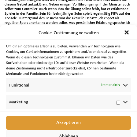
diesem Gebiet aufzuklären. Neben einigen Vorführungen griff der Minister auch
selbst zum Controller. Auch wenn ihm die Übung selbst fehlt, hat er erfahrende
Spieler in der Familie. Sein fünfzehnjähriger Sohn spielt regelmäßig FIFA auf der
Konsole. Hintergrund des Besuchs war die aktuelle Debatte, ob eSport als
regulärer Sport anerkannt werden sollte. Aus persönlicher Erfahrung spreche ich
mich klar für diese Anerkennung aus. Sowohl auf der Facebookseite des Vereins
(
https://www.facebook.com/pg/MagdeburgeSports/photos/?
Cookie-Zustimmung verwalten
tab=album&album_id=2047544995517806
) als auch beim MDR
(
https://www.mdr.de/sachsen-anhalt/magdeburg/magdeburg/esportsmd-
stahlknecht-krull-100.html
) wird über diesen Besuch berichtet.
Um dir ein optimales Erlebnis zu bieten, verwenden wir Technologien wie
Cookies, um Geräteinformationen zu speichern und/oder darauf zuzugreifen.
Nach diesem Besuchsprogramm gab es dann noch eine Sitzung mit einen CDU-
Wenn du diesen Technologien zustimmst, können wir Daten wie das
Mitgliedern im Kaffeehaus Köhler zum Austausch über die aktuelle Lage der CDU
und vor welchen Herausforderungen unsere Partei steht.
Surfverhalten oder eindeutige IDs auf dieser Website verarbeiten. Wenn du
deine Zustimmung nicht erteilst oder zurückziehst, können bestimmte
Merkmale und Funktionen beeinträchtigt werden.
Funktional
Immer aktiv
Marketing
Copyright © 2026 Tobias Krull, MdL //
Impressum
|
Datenschutz
|
Cookie-
Richtlinie
Akzeptieren
Ablehnen