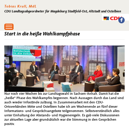
Tobias Krull, MdL
CDU Landtagsabgeordneter für Magdeburg Stadtfeld-Ost, Altstadt und Ostelbien
Toggle
navigation
Start in die heiße Wahlkampfphase
Nur noch vier Wochen bis zur Landtagswahl in Sachsen-Anhalt. Damit hat die
„heiße“ Phase des Wahlkampfes begonnen. Nach Aussagen durch das Land sind
auch wieder Infostände zulässig. In Zusammenarbeit mit den CDU-
Ortsverbänden Mitte und Ostelbien habe ich am Wochenende an fünf dieser
Informations- und Gesprächsangebote teilgenommen. Selbstverständlich alles
unter Einhaltung der Abstands- und Hygieneregeln. Es gab viele Diskussionen
zur aktuellen Lage aber grundsätzlich war die Stimmung in den Gesprächen
positiv.