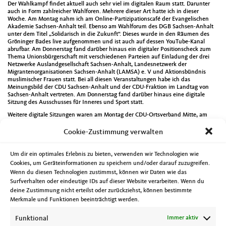
Der Wahlkampf findet aktuell auch sehr viel im digitalen Raum statt. Darunter
auch in Form zahlreicher Wahlforen. Mehrere dieser Art hatte ich in dieser
Woche. Am Montag nahm ich am Online-Partizipationscafé der Evangelischen
Akademie Sachsen-Anhalt teil. Ebenso am Wahlforum des DGB Sachsen-Anhalt
unter dem Titel „Solidarisch in die Zukunft“. Dieses wurde in den Räumen des
Gröninger Bades live aufgenommen und ist auch auf dessen YouTube-Kanal
abrufbar. Am Donnerstag fand darüber hinaus ein digitaler Positionscheck zum
Thema Unionsbürgerschaft mit verschiedenen Parteien auf Einladung der drei
Netzwerke Auslandgesellschaft Sachsen-Anhalt, Landesnetzwerk der
Migrantenorganisationen Sachsen-Anhalt (LAMSA) e. V und Aktionsbündnis
muslimischer Frauen statt. Bei all diesen Veranstaltungen habe ich das
Meinungsbild der CDU Sachsen-Anhalt und der CDU-Fraktion im Landtag von
Sachsen-Anhalt vertreten. Am Donnerstag fand darüber hinaus eine digitale
Sitzung des Ausschusses für Inneres und Sport statt.
Weitere digitale Sitzungen waren am Montag der CDU-Ortsverband Mitte, am
Dienstag der Kreisvorstand der CDU Magdeburg. Der Beirat des House of
Ressources fand am Mittwoch statt. Am Donnerstag das Virtuelle Novartis-Forum
Cookie-Zustimmung verwalten
„Lokal und integriert – Wie sieht die Gesundheitsversorgung von Morgen aus“,
der Digitale Kommunalkongress 2021 der Konrad-Adenauer-Stiftung sowie der
Runde Tisch Familie zur Erarbeitung des gemeinsamen
Um dir ein optimales Erlebnis zu bieten, verwenden wir Technologien wie
Bundestagswahlprogramms der CDU und CSU. Zu einem Facebook-Live hatte
Cookies, um Geräteinformationen zu speichern und/oder darauf zuzugreifen.
mich die CDA Magdeburg eingeladen. Gerne stand ich Rede und Antwort zu fünf
Wenn du diesen Technologien zustimmst, können wir Daten wie das
Jahren Landtagsarbeit und was aus meiner Sicht die Herausforderungen der
Surfverhalten oder eindeutige IDs auf dieser Website verarbeiten. Wenn du
neuen Wahlperiode sein werden. Als Ehrenmitglied der Junge Union Magdeburg
war ich am Sonntag eingeladen an der Vorbereitung des digitalen Landestages
deine Zustimmung nicht erteilst oder zurückziehst, können bestimmte
der Jungen Union Sachsen-Anhalt teilzunehmen.
Merkmale und Funktionen beeinträchtigt werden.
Ein besonderes Treffen fand am Montag mi Lukas Richter und Colin Grundt statt.
Funktional
Immer aktiv
Die beiden sind die Hauptköpfe hinter dem Nachwuchsgewinnungsfilm der
Feuerwehr Genthin. Dieser ist unter
https://www.youtube.com/watch?