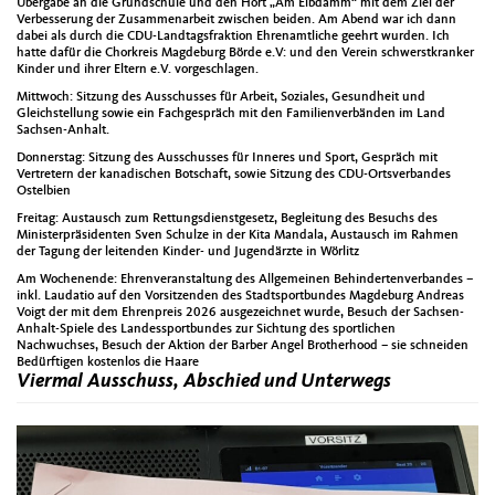
Übergabe an die Grundschule und den Hort „Am Elbdamm“ mit dem Ziel der
Verbesserung der Zusammenarbeit zwischen beiden. Am Abend war ich dann
dabei als durch die CDU-Landtagsfraktion Ehrenamtliche geehrt wurden. Ich
hatte dafür die Chorkreis Magdeburg Börde e.V: und den Verein schwerstkranker
Kinder und ihrer Eltern e.V. vorgeschlagen.
Mittwoch: Sitzung des Ausschusses für Arbeit, Soziales, Gesundheit und
Gleichstellung sowie ein Fachgespräch mit den Familienverbänden im Land
Sachsen-Anhalt.
Donnerstag: Sitzung des Ausschusses für Inneres und Sport, Gespräch mit
Vertretern der kanadischen Botschaft, sowie Sitzung des CDU-Ortsverbandes
Ostelbien
Freitag: Austausch zum Rettungsdienstgesetz, Begleitung des Besuchs des
Ministerpräsidenten Sven Schulze in der Kita Mandala, Austausch im Rahmen
der Tagung der leitenden Kinder- und Jugendärzte in Wörlitz
Am Wochenende: Ehrenveranstaltung des Allgemeinen Behindertenverbandes –
inkl. Laudatio auf den Vorsitzenden des Stadtsportbundes Magdeburg Andreas
Voigt der mit dem Ehrenpreis 2026 ausgezeichnet wurde, Besuch der Sachsen-
Anhalt-Spiele des Landessportbundes zur Sichtung des sportlichen
Nachwuchses, Besuch der Aktion der Barber Angel Brotherhood – sie schneiden
Bedürftigen kostenlos die Haare
Viermal Ausschuss, Abschied und Unterwegs