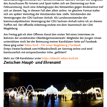
des Ausschusses für Inneres und Sport trafen sich am Donnerstag zur ihrer
Februarsitzung. Auch eine Arbeitsgruppe des Netzwerkes gegen Kinderarmut traf
sich an diesem Tag, in diesem Fall aber allein online. Im gleichen Format trafen
sich am späten Vormittag die Vorsitzenden bzw. stellv. Vorsitzenden der
Vereinigungen der CDU Sachsen-Anhalt. Als Landesvorsitzender der
kommunalpolitischen Vereinigung der CDU Sachsen-Anhalt nahm ich an diesem
Treffen teil. Der offizielle Arbeitstag endete mit dem Stammtisch der CDA
Magdeburg.
Am Freitag gab ich dem Offenen Kanal den ersten Teil eines Interviews im
Rahmen der anstehenden Oberbürgermeisterwahl. Mitglieder der Jungen Union
unterstützen mich bei der Betreuung meiner Kandidaten-Seite auf Facebook.
Diese ging unter
Tobias Krull – Für unser Magdeburg | Facebook
(https://www.facebook.com/tOBiaskrullmd) am Sonntag online und wird
kontinuierlich mit entsprechenden Infos „gefüttert“.
Mehr zur OB-Kandidatur unter
https://obwahl.tobias-krull.de
Zwischen Haupt- und Ehrenamt