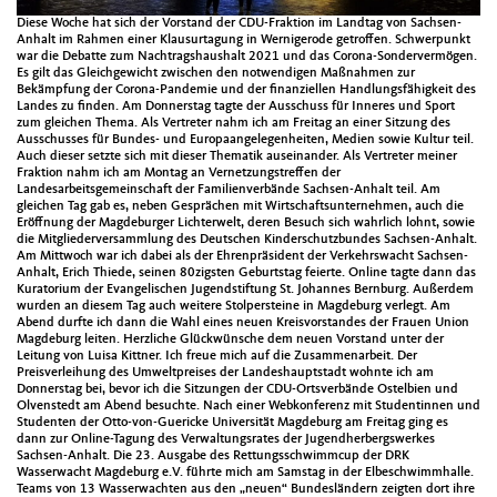
Diese Woche hat sich der Vorstand der CDU-Fraktion im Landtag von Sachsen-
Anhalt im Rahmen einer Klausurtagung in Wernigerode getroffen. Schwerpunkt
war die Debatte zum Nachtragshaushalt 2021 und das Corona-Sondervermögen.
Es gilt das Gleichgewicht zwischen den notwendigen Maßnahmen zur
Bekämpfung der Corona-Pandemie und der finanziellen Handlungsfähigkeit des
Landes zu finden. Am Donnerstag tagte der Ausschuss für Inneres und Sport
zum gleichen Thema. Als Vertreter nahm ich am Freitag an einer Sitzung des
Ausschusses für Bundes- und Europaangelegenheiten, Medien sowie Kultur teil.
Auch dieser setzte sich mit dieser Thematik auseinander. Als Vertreter meiner
Fraktion nahm ich am Montag an Vernetzungstreffen der
Landesarbeitsgemeinschaft der Familienverbände Sachsen-Anhalt teil. Am
gleichen Tag gab es, neben Gesprächen mit Wirtschaftsunternehmen, auch die
Eröffnung der Magdeburger Lichterwelt, deren Besuch sich wahrlich lohnt, sowie
die Mitgliederversammlung des Deutschen Kinderschutzbundes Sachsen-Anhalt.
Am Mittwoch war ich dabei als der Ehrenpräsident der Verkehrswacht Sachsen-
Anhalt, Erich Thiede, seinen 80zigsten Geburtstag feierte. Online tagte dann das
Kuratorium der Evangelischen Jugendstiftung St. Johannes Bernburg. Außerdem
wurden an diesem Tag auch weitere Stolpersteine in Magdeburg verlegt. Am
Abend durfte ich dann die Wahl eines neuen Kreisvorstandes der Frauen Union
Magdeburg leiten. Herzliche Glückwünsche dem neuen Vorstand unter der
Leitung von Luisa Kittner. Ich freue mich auf die Zusammenarbeit. Der
Preisverleihung des Umweltpreises der Landeshauptstadt wohnte ich am
Donnerstag bei, bevor ich die Sitzungen der CDU-Ortsverbände Ostelbien und
Olvenstedt am Abend besuchte. Nach einer Webkonferenz mit Studentinnen und
Studenten der Otto-von-Guericke Universität Magdeburg am Freitag ging es
dann zur Online-Tagung des Verwaltungsrates der Jugendherbergswerkes
Sachsen-Anhalt. Die 23. Ausgabe des Rettungsschwimmcup der DRK
Wasserwacht Magdeburg e.V. führte mich am Samstag in der Elbeschwimmhalle.
Teams von 13 Wasserwachten aus den „neuen“ Bundesländern zeigten dort ihre