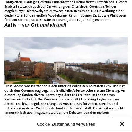
Fähigkeiten. Dann ging es zum Tannenfest des Heimatfestes Ottersleben. Diesem
Stadtteil statte ich auch zur Einweihung des Ottersleber Otters, als Teil der
Magdeburger Lichterwelt, am Mittwoch einen Besuch ab. Die Einweihung einer
Gedenktafel für den großen Magdeburger Reformrabbiner Dr. Ludwig Philippson
fand am Sonntag statt. Er wäre in diesem Jahr 210 Jahr alt geworden.
Aktiv – vor Ort und virtuell
Diese Woche war ich wieder in den unterschiedlichsten Formaten aktiv. Bedingt
durch den Ostermontag begann die offizielle Arbeitswoche erst am Dienstag. An
diesem Tag fanden diverse Beratungen der CDU-Fraktion im Landtag von
Sachsen-Anhalt statt. Der Kreisvorstand der CDU Magdeburg tagte dann am
Abend. Die letzte reguläre Sitzung des Ausschusses für Arbeit, Soziales und
Integration in dieser Wahlperiode fand am Mittwoch statt. Die Arbeit war nicht
immer einfach aber insgesamt wurden die Debatten von den meisten
Diskussionsteilnehmern zielorientiert geführt. Weiter ging der Tag mit einem
Fachgespräch mit der Landesarbeitsgemeinschaft der Familienverbände. Zum
Cookie-Zustimmung verwalten
Tagesabschluss tagte der CDU-Ortsverband Ostelbien im Rahmen einer
Videokonferenz. Der Donnerstag begann mit einer Gedenkveranstaltung aus