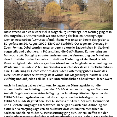
Diese Woche war ich wieder viel in Magdeburg unterwegs. Am Montag ging es in
das Bürgerhaus Alt Olvenstedt wo eine Sitzung der lokalen Arbeitsgruppe
Gemeinwesenarbeit (GWA) stattfand. Thema war unter anderem das geplante
Bürgerfest am 20. August 2022. Die GWA Stadtfeld-Ost tagte am Dienstag im
Zoom-Format. Dabei wurden unter anderem aktuelle Bauvorhaben im Stadtteil
vorgestellt und debattiert. In Präsenz fand die GWA-Sitzung Kannenstieg am
Mittwoch statt. Dort ging es unter anderem um die Verwendung der Mittel aus
dem Initiativfonds der Landeshauptstadt zur Förderung lokaler Projekte. Als
Vereinsmitglied nahm ich am gleichen Abend an der Mitgliederversammlung der
Werderaner Freunde e.V. teil. Am Sonntag war ich dabei als im Gesellschaftshaus
eine Ausstellung zu Geschichte des Areals der Klosterbergegartens sowie des
Gesellschaftshauses selbst vorgestellt wurde. Die Magdeburger Stadtteile sind
vielfältig und auf jeden Fall, bei allen unterschiedlichen Charakteren, lebenswert.
Auch im Landtag gab es viel zu tun. So tagten am Dienstag nicht nur die
unterschiedlichen Arbeitsgruppen der CDU-Fraktion im Landtag von Sachsen-
Anhalt. Es gab auch eine virtuelle Tagung der familienpolitischen Sprecher der
CDU/CSU-Landtagsfraktionen und der entsprechenden Arbeitsgruppe der
CDU/CSU-Bundestagsfraktion. Der Ausschuss für Arbeit, Soziales, Gesundheit
und Gleichstellung tagte am Mittwoch. Dabei gab es auch eine Anhörung zur
aktuellen Versorgungslage von an Mukoviszidose erkrankten Menschen in
Sachsen-Anhalt. Nach der Ausschusssitzung ging es zu einem Treffen mit der
Landesarbeitsgemeinschaft der Familienverbände Sachsen-Anhalt. Die Mitglieder