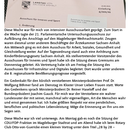
Diese Woche war für mich von intensiver Ausschussarbeit geprägt. Zum Start in
die Woche tagte der 21. Parlamentarische Untersuchungsausschuss zur
Aufklärung des Anschlags auf den Magdeburger Weihnachtsmarkt. Zeugen
waren diesmal unter anderem Beschäftigte der Ärztekammer Sachsen-Anhalt.
Am Mittwoch ging es mit dem Ausschuss für Arbeit, Soziales, Gesundheit und
Gleichstellung weiter. Auf der Tagesordnung stand auch eine Anhörung zum
Kinderförderungsgesetz Sachsen-Anhalt. Als stellvertretender Vorsitzender des
Ausschusses für Inneres und Sport habe ich die Sitzung dieses Gremiums am
Donnerstag geleitet. Als Vertretung habe ich am Freitag die Sitzung des
Ausschusses für Infrastruktur und Digitales begleitet. Dort wurde unter anderem
die 8. regionalisierte Bevölkerungsprognose vorgestellt.
Ein Gedenkakt für den kürzlich verstorbenen Ministerpräsidenten Prof. Dr.
Wolfgang Böhmer fand am Dienstag im Kloster Unser Lieben Frauen statt. Worte
des Gedenkens sprach Ministerpräsident Dr. Reiner Haseloff und der
Bundespräsident Joachim Gauck. Für mich war der Verstorbene ein wahrer
Landesvater der mit seiner, manchmal sehr eigenwilligen, Art die Menschen wahr
und ernst genommen hat. Ich habe größten Respekt vor eine persönlichen,
beruflichen und politischen Lebensleistung. Möge die Erinnerung an Ihn uns ein
Segen sein.
Diese Woche war ich viel unterwegs. Am Montag gab es noch die Sitzung der
CDU/FDP-Fraktion im Magdeburger Stadtrat und am Abend habe ich beim Rotary
Club Otto-von-Guericke einen kleinen Vortrag unter dem Titel „28 by 28 –