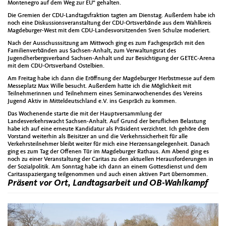
Montenegro auf dem Weg zur EU“ gehalten.
Die Gremien der CDU-Landtagsfraktion tagten am Dienstag. Außerdem habe ich
noch eine Diskussionsveranstaltung der CDU-Ortsverbände aus dem Wahlkreis
Magdeburger-West mit dem CDU-Landesvorsitzenden Sven Schulze moderiert.
Nach der Ausschusssitzung am Mittwoch ging es zum Fachgespräch mit den
Familienverbänden aus Sachsen-Anhalt, zum Verwaltungsrat des
Jugendherbergsverband Sachsen-Anhalt und zur Besichtigung der GETEC-Arena
mit dem CDU-Ortsverband Ostelbien.
Am Freitag habe ich dann die Eröffnung der Magdeburger Herbstmesse auf dem
Messeplatz Max Wille besucht. Außerdem hatte ich die Möglichkeit mit
Teilnehmerinnen und Teilnehmern eines Seminarwochenendes des Vereins
Jugend Aktiv in Mitteldeutschland e.V. ins Gespräch zu kommen.
Das Wochenende starte die mit der Hauptversammlung der
Landesverkehrswacht Sachsen-Anhalt. Auf Grund der beruflichen Belastung
habe ich auf eine erneute Kandidatur als Präsident verzichtet. Ich gehöre dem
Vorstand weiterhin als Beisitzer an und die Verkehrssicherheit für alle
Verkehrsteilnehmer bleibt weiter für mich eine Herzensangelegenheit. Danach
ging es zum Tag der Offenen Tür im Magdeburger Rathaus. Am Abend ging es
noch zu einer Veranstaltung der Caritas zu den aktuellen Herausforderungen in
der Sozialpolitik. Am Sonntag habe ich dann an einem Gottesdienst und dem
Caritasspaziergang teilgenommen und auch einen aktiven Part übernommen.
Präsent vor Ort, Landtagsarbeit und OB-Wahlkampf