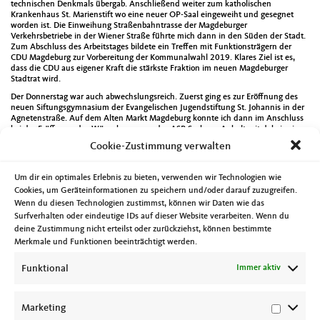
technischen Denkmals übergab. Anschließend weiter zum katholischen
Krankenhaus St. Marienstift wo eine neuer OP-Saal eingeweiht und gesegnet
worden ist. Die Einweihung Straßenbahntrasse der Magdeburger
Verkehrsbetriebe in der Wiener Straße führte mich dann in den Süden der Stadt.
Zum Abschluss des Arbeitstages bildete ein Treffen mit Funktionsträgern der
CDU Magdeburg zur Vorbereitung der Kommunalwahl 2019. Klares Ziel ist es,
dass die CDU aus eigener Kraft die stärkste Fraktion im neuen Magdeburger
Stadtrat wird.
Der Donnerstag war auch abwechslungsreich. Zuerst ging es zur Eröffnung des
neuen Siftungsgymnasium der Evangelischen Jugendstiftung St. Johannis in der
Agnetenstraße. Auf dem Alten Markt Magdeburg konnte ich dann im Anschluss
bei der Eröffnung des Wünschewagens des ASB Sachsen-Anhalt mit dabei sein.
Dort sprach unter anderem auch der Ministerpräsident des Landes Sachsen-
Cookie-Zustimmung verwalten
Anhalt Reiner Haseloff MdL.
Die Eröffnung der CSD-Wochen führte mich am Freitag ins Alte Magdeburger
Um dir ein optimales Erlebnis zu bieten, verwenden wir Technologien wie
Rathaus. Danach ging es zur Vorstellung der Ergebnisse eines Workcamps des
Volksbundes Deutsche Kriegsgräberfürsorge mit 21 Jugendlichen/jungen
Cookies, um Geräteinformationen zu speichern und/oder darauf zuzugreifen.
Erwachsenen aus 11 Ländern. Dabei ging es auch um die Vorstellung eines
Wenn du diesen Technologien zustimmst, können wir Daten wie das
Friedensdenkmal welches in Magdeburg errichtet werden soll.
Surfverhalten oder eindeutige IDs auf dieser Website verarbeiten. Wenn du
Sportlich wurde es dann bei der 15. Unihockeynight der dvg-Jugend wo ich selbst
deine Zustimmung nicht erteilst oder zurückziehst, können bestimmte
als Mitglied einer Promi-Mannschaft zum Schläger greifen dürfte. Diese
Merkmale und Funktionen beeinträchtigt werden.
Veranstaltung stand unter dem Motto „Für Toleranz und Chancengleichheit –
Zukunft gemeinsam gestalten“.
Funktional
Immer aktiv
Am Samstag war ich dann noch bei der Landesschülertagung der Schüler Union
Sachsen-Anhalt Magdeburg bevor es zum Dorffest nach Pechau ging. Ein
intensiver und abwechslungsreicher Start nach der Sommerpause wie man sich
Marketing
ihn nur wünschen kann.