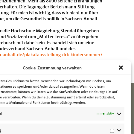
teilzunehmen. Mehr als 8000 seltene Erkrankungen
 erhalten. Die Tagung der Bertelsmann-Stiftung –
ng. Für mich ist wichtig, dass wir nicht nur über
he, um die Gesundheitspolitik in Sachsen-Anhalt
t an die Hochschule Magdeburg Stendal übergeben
und Sozialzentrum „Mutter Teresa“ zu übergeben.
ebusch mit dabei sein. Es handelt sich um eine
andesverband Sachsen-Anhalt und des
n-anhalt.de/plakatausstellung-drk-kindersommer/
bei.
Cookie-Zustimmung verwalten
ptimales Erlebnis zu bieten, verwenden wir Technologien wie Cookies, um
ationen zu speichern und/oder darauf zuzugreifen. Wenn du diesen
 zustimmst, können wir Daten wie das Surfverhalten oder eindeutige IDs auf
te verarbeiten. Wenn du deine Zustimmung nicht erteilst oder zurückziehst,
mmte Merkmale und Funktionen beeinträchtigt werden.
al
Immer aktiv
g