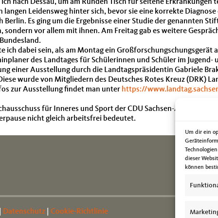
 ich nach Dessau, um am Runden Tisch für seltene Erkrankungen 
n langen Leidensweg hinter sich, bevor sie eine korrekte Diagnose
erlin. Es ging um die Ergebnisse einer Studie der genannten Stiftu
, sondern vor allem mit ihnen. Am Freitag gab es weitere Gespräc
 Bundesland.
rfte ich dabei sein, als am Montag ein Großforschungschungsgerä
minplaner des Landtages für Schülerinnen und Schüler im Jugend- 
ng einer Ausstellung durch die Landtagspräsidentin Gabriele Brak
Diese wurde von Mitgliedern des Deutsches Rotes Kreuz (DRK) L
fos zur Ausstellung findet man unter
https://www.landtag.sachse
chausschuss für Inneres und Sport der CDU Sachsen-Anhalt mit da
pause nicht gleich arbeitsfrei bedeutet.
Um dir ein o
Geräteinform
Technologien
dieser Websi
können besti
Funktion
|
Datenschutz
|
Cookie-Richtlinie
Marketin