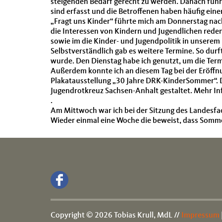
steigenden Bedarf gerecht zu werden. Danach fuhr
sind erfasst und die Betroffenen haben häufig eine
„Fragt uns Kinder“ führte mich am Donnerstag nach B
die Interessen von Kindern und Jugendlichen reden
sowie im die Kinder- und Jugendpolitik in unserem
Selbstverständlich gab es weitere Termine. So du
wurde. Den Dienstag habe ich genutzt, um die Ter
Außerdem konnte ich an diesem Tag bei der Eröffnu
Plakatausstellung „30 Jahre DRK-KinderSommer“. 
Jugendrotkreuz Sachsen-Anhalt gestaltet. Mehr In
.
Am Mittwoch war ich bei der Sitzung des Landesfa
Wieder einmal eine Woche die beweist, dass Sommer
Copyright © 2026 Tobias Krull, MdL //
Impressum