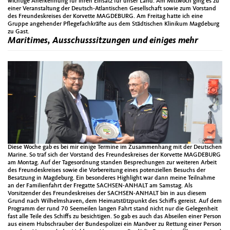
wichtige Anerkennung für ihren Einsatz für unser Land. Am Mittwoch ging es zu
einer Veranstaltung der Deutsch-Atlantischen Gesellschaft sowie zum Vorstand
des Freundeskreises der Korvette MAGDEBURG. Am Freitag hatte ich eine
Gruppe angehender Pflegefachkräfte aus dem Städtischen Klinikum Magdeburg
zu Gast.
Maritimes, Ausschusssitzungen und einiges mehr
Diese Woche gab es bei mir einige Termine im Zusammenhang mit der Deutschen
Marine. So traf sich der Vorstand des Freundeskreises der Korvette MAGDEBURG
am Montag. Auf der Tagesordnung standen Besprechungen zur weiteren Arbeit
des Freundeskreises sowie die Vorbereitung eines potenziellen Besuchs der
Besatzung in Magdeburg. Ein besonderes Highlight war dann meine Teilnahme
an der Familienfahrt der Fregatte SACHSEN-ANHALT am Samstag. Als
Vorsitzender des Freundeskreises der SACHSEN-ANHALT bin in aus diesem
Grund nach Wilhelmshaven, dem Heimatstützpunkt des Schiffs gereist. Auf dem
Programm der rund 70 Seemeilen langen Fahrt stand nicht nur die Gelegenheit
fast alle Teile des Schiffs zu besichtigen. So gab es auch das Abseilen einer Person
aus einem Hubschrauber der Bundespolizei ein Manöver zu Rettung einer Person