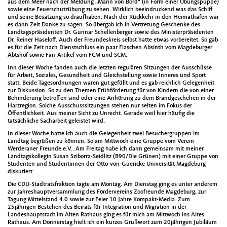
aus dem Meer nach der Meldung „Mann von Bord“ (in Form einer Übungspuppe)
sowie eine Feuerschutzübung zu sehen. Wirklich beeindruckend was das Schiff
und seine Besatzung so draufhaben. Nach der Rückkehr in den Heimathafen war
es dann Zeit Danke zu sagen. So übergab ich in Vertretung Geschenke des
Landtagspräsidenten Dr. Gunnar Schellenberger sowie des Ministerpräsidenten
Dr. Reiner Haseloff. Auch der Freundeskreis selbst hatte etwas vorbereitet. So gab
es für die Zeit nach Dienstschluss ein paar Flaschen Absinth vom Magdeburger
Abtshof sowie Fan-Artikel vom FCM und SCM.
Inn dieser Woche fanden auch die letzten regulären Sitzungen der Ausschüsse
für Arbeit, Soziales, Gesundheit und Gleichstellung sowie Inneres und Sport
statt. Beide Tagesordnungen waren gut gefüllt und es gab reichlich Gelegenheit
zur Diskussion. So zu den Themen Frühförderung für von Kindern die von einer
Behinderung betroffen sind oder eine Anhörung zu dem Brandgeschehen in der
Harzregion. Solche Ausschusssitzungen stehen nur selten im Fokus der
Öffentlichkeit. Aus meiner Sicht zu Unrecht. Gerade weil hier häufig die
tatsächliche Sacharbeit geleistet wird.
In dieser Woche hatte ich auch die Gelegenheit zwei Besuchergruppen im
Landtag begrüßen zu können. So am Mittwoch eine Gruppe vom Verein
Werderaner Freunde e.V.. Am Freitag habe ich dann gemeinsam mit meiner
Landtagskollegin Susan Sziborra-Seidlitz (B90/Die Grünen) mit einer Gruppe von
Studenten und Studentinnen der Otto-von-Guericke Universität Magdeburg
diskutiert.
Die CDU-Stadtratsfraktion tagte am Montag. Am Dienstag ging es unter anderem
zur Jahreshauptversammlung des Fördervereins Zoofreunde Magdeburg, zur
Tagung Mittelstand 4.0 sowie zur Feier 10 Jahre Kompakt-Media. Zum
25jährigen Bestehen des Beirats für Integration und Migration in der
Landeshauptstadt im Alten Rathaus ging es für mich am Mittwoch ins Altes
Rathaus. Am Donnerstag hielt ich ein kurzes Grußwort zum 20jährigen Jubiläum