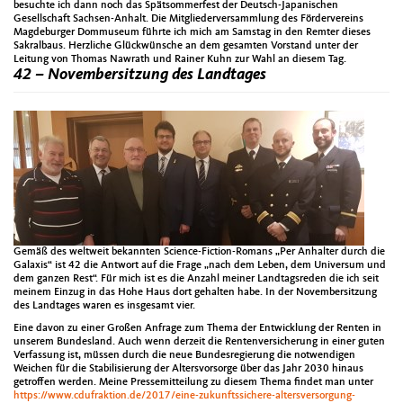
besuchte ich dann noch das Spätsommerfest der Deutsch-Japanischen
Gesellschaft Sachsen-Anhalt. Die Mitgliederversammlung des Fördervereins
Magdeburger Dommuseum führte ich mich am Samstag in den Remter dieses
Sakralbaus. Herzliche Glückwünsche an dem gesamten Vorstand unter der
Leitung von Thomas Nawrath und Rainer Kuhn zur Wahl an diesem Tag.
42 – Novembersitzung des Landtages
Gemäß des weltweit bekannten Science-Fiction-Romans „Per Anhalter durch die
Galaxis“ ist 42 die Antwort auf die Frage „nach dem Leben, dem Universum und
dem ganzen Rest“. Für mich ist es die Anzahl meiner Landtagsreden die ich seit
meinem Einzug in das Hohe Haus dort gehalten habe. In der Novembersitzung
des Landtages waren es insgesamt vier.
Eine davon zu einer Großen Anfrage zum Thema der Entwicklung der Renten in
unserem Bundesland. Auch wenn derzeit die Rentenversicherung in einer guten
Verfassung ist, müssen durch die neue Bundesregierung die notwendigen
Weichen für die Stabilisierung der Altersvorsorge über das Jahr 2030 hinaus
getroffen werden. Meine Pressemitteilung zu diesem Thema findet man unter
https://www.cdufraktion.de/2017/eine-zukunftssichere-altersversorgung-