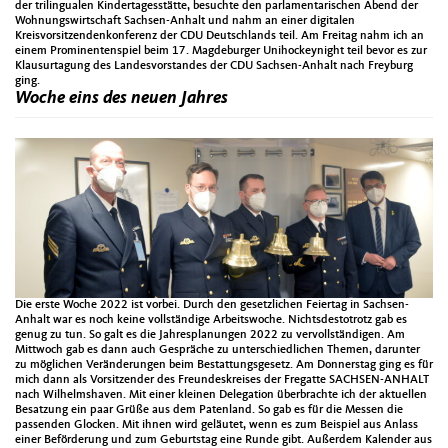
der trilingualen Kindertagesstätte, besuchte den parlamentarischen Abend der
Wohnungswirtschaft Sachsen-Anhalt und nahm an einer digitalen
Kreisvorsitzendenkonferenz der CDU Deutschlands teil. Am Freitag nahm ich an
einem Prominentenspiel beim 17. Magdeburger Unihockeynight teil bevor es zur
Klausurtagung des Landesvorstandes der CDU Sachsen-Anhalt nach Freyburg
ging.
Woche eins des neuen Jahres
Die erste Woche 2022 ist vorbei. Durch den gesetzlichen Feiertag in Sachsen-
Anhalt war es noch keine vollständige Arbeitswoche. Nichtsdestotrotz gab es
genug zu tun. So galt es die Jahresplanungen 2022 zu vervollständigen. Am
Mittwoch gab es dann auch Gespräche zu unterschiedlichen Themen, darunter
zu möglichen Veränderungen beim Bestattungsgesetz. Am Donnerstag ging es für
mich dann als Vorsitzender des Freundeskreises der Fregatte SACHSEN-ANHALT
nach Wilhelmshaven. Mit einer kleinen Delegation überbrachte ich der aktuellen
Besatzung ein paar Grüße aus dem Patenland. So gab es für die Messen die
passenden Glocken. Mit ihnen wird geläutet, wenn es zum Beispiel aus Anlass
einer Beförderung und zum Geburtstag eine Runde gibt. Außerdem Kalender aus