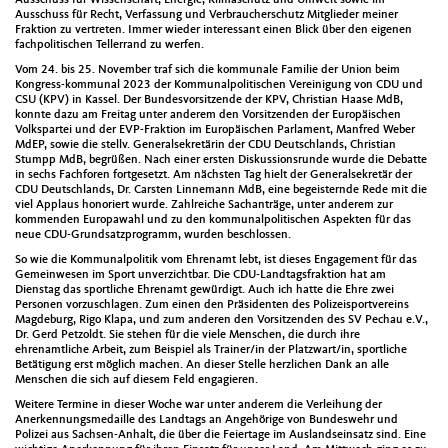
Ausschuss für Wissenschaft, Energie, Klimaschutz und Umwelt sowie im
Ausschuss für Recht, Verfassung und Verbraucherschutz Mitglieder meiner
Fraktion zu vertreten. Immer wieder interessant einen Blick über den eigenen
fachpolitischen Tellerrand zu werfen.
Vom 24. bis 25. November traf sich die kommunale Familie der Union beim
Kongress-kommunal 2023 der Kommunalpolitischen Vereinigung von CDU und
CSU (KPV) in Kassel. Der Bundesvorsitzende der KPV, Christian Haase MdB,
konnte dazu am Freitag unter anderem den Vorsitzenden der Europäischen
Volkspartei und der EVP-Fraktion im Europäischen Parlament, Manfred Weber
MdEP, sowie die stellv. Generalsekretärin der CDU Deutschlands, Christian
Stumpp MdB, begrüßen. Nach einer ersten Diskussionsrunde wurde die Debatte
in sechs Fachforen fortgesetzt. Am nächsten Tag hielt der Generalsekretär der
CDU Deutschlands, Dr. Carsten Linnemann MdB, eine begeisternde Rede mit die
viel Applaus honoriert wurde. Zahlreiche Sachanträge, unter anderem zur
kommenden Europawahl und zu den kommunalpolitischen Aspekten für das
neue CDU-Grundsatzprogramm, wurden beschlossen.
So wie die Kommunalpolitik vom Ehrenamt lebt, ist dieses Engagement für das
Gemeinwesen im Sport unverzichtbar. Die CDU-Landtagsfraktion hat am
Dienstag das sportliche Ehrenamt gewürdigt. Auch ich hatte die Ehre zwei
Personen vorzuschlagen. Zum einen den Präsidenten des Polizeisportvereins
Magdeburg, Rigo Klapa, und zum anderen den Vorsitzenden des SV Pechau e.V.,
Dr. Gerd Petzoldt. Sie stehen für die viele Menschen, die durch ihre
ehrenamtliche Arbeit, zum Beispiel als Trainer/in der Platzwart/in, sportliche
Betätigung erst möglich machen. An dieser Stelle herzlichen Dank an alle
Menschen die sich auf diesem Feld engagieren.
Weitere Termine in dieser Woche war unter anderem die Verleihung der
Anerkennungsmedaille des Landtags an Angehörige von Bundeswehr und
Polizei aus Sachsen-Anhalt, die über die Feiertage im Auslandseinsatz sind. Eine