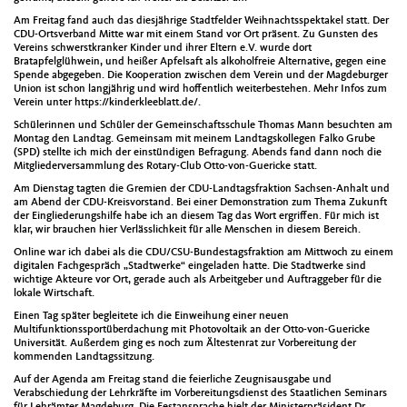
Am Freitag fand auch das diesjährige Stadtfelder Weihnachtsspektakel statt. Der
CDU-Ortsverband Mitte war mit einem Stand vor Ort präsent. Zu Gunsten des
Vereins schwerstkranker Kinder und ihrer Eltern e.V. wurde dort
Bratapfelglühwein, und heißer Apfelsaft als alkoholfreie Alternative, gegen eine
Spende abgegeben. Die Kooperation zwischen dem Verein und der Magdeburger
Union ist schon langjährig und wird hoffentlich weiterbestehen. Mehr Infos zum
Verein unter https://kinderkleeblatt.de/.
Schülerinnen und Schüler der Gemeinschaftsschule Thomas Mann besuchten am
Montag den Landtag. Gemeinsam mit meinem Landtagskollegen Falko Grube
(SPD) stellte ich mich der einstündigen Befragung. Abends fand dann noch die
Mitgliederversammlung des Rotary-Club Otto-von-Guericke statt.
Am Dienstag tagten die Gremien der CDU-Landtagsfraktion Sachsen-Anhalt und
am Abend der CDU-Kreisvorstand. Bei einer Demonstration zum Thema Zukunft
der Eingliederungshilfe habe ich an diesem Tag das Wort ergriffen. Für mich ist
klar, wir brauchen hier Verlässlichkeit für alle Menschen in diesem Bereich.
Online war ich dabei als die CDU/CSU-Bundestagsfraktion am Mittwoch zu einem
digitalen Fachgespräch „Stadtwerke“ eingeladen hatte. Die Stadtwerke sind
wichtige Akteure vor Ort, gerade auch als Arbeitgeber und Auftraggeber für die
lokale Wirtschaft.
Einen Tag später begleitete ich die Einweihung einer neuen
Multifunktionssportüberdachung mit Photovoltaik an der Otto-von-Guericke
Universität. Außerdem ging es noch zum Ältestenrat zur Vorbereitung der
kommenden Landtagssitzung.
Auf der Agenda am Freitag stand die feierliche Zeugnisausgabe und
Verabschiedung der Lehrkräfte im Vorbereitungsdienst des Staatlichen Seminars
für Lehrämter Magdeburg. Die Festansprache hielt der Ministerpräsident Dr.