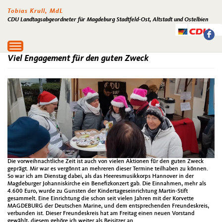
Tobias Krull, MdL
CDU Landtagsabgeordneter für Magdeburg Stadtfeld-Ost, Altstadt und Ostelbien
Toggle
navigation
Viel Engagement für den guten Zweck
Die vorweihnachtliche Zeit ist auch von vielen Aktionen für den guten Zweck
geprägt. Mir war es vergönnt an mehreren dieser Termine teilhaben zu können.
So war ich am Dienstag dabei, als das Heeresmusikkorps Hannover in der
Magdeburger Johanniskirche ein Benefizkonzert gab. Die Einnahmen, mehr als
4.600 Euro, wurde zu Gunsten der Kindertageseinrichtung Martin-Stift
gesammelt. Eine Einrichtung die schon seit vielen Jahren mit der Korvette
MAGDEBURG der Deutschen Marine, und dem entsprechenden Freundeskreis,
verbunden ist. Dieser Freundeskreis hat am Freitag einen neuen Vorstand
gewählt, diesem gehöre ich weiter als Beisitzer an.