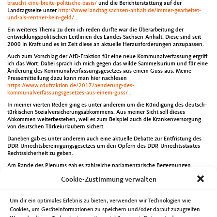
braucht-eine-breite-politische-basis/
und die Berichterstattung auf der
Landtagsseite unter
http://www.landtag.sachsen-anhalt.de/immer-gearbeitet-
und-als-rentner-kein-geld/
.
Ein weiteres Thema zu dem ich reden durfte war die Überarbeitung der
entwicklungspolitischen Leitlinien des Landes Sachsen-Anhalt. Diese sind seit
2000 in Kraft und es ist Zeit diese an aktuelle Herausforderungen anzupassen.
Auch zum Vorschlag der AfD-Fraktion für eine neue Kommunalverfassung ergriff
ich das Wort. Dabei sprach ich mich gegen das wilde Sammelsurium und für eine
Änderung des Kommunalverfassungsgesetzes aus einem Guss aus. Meine
Pressemitteilung dazu kann man hier nachlesen
https://www.cdufraktion.de/2017/aenderung-des-
kommunalverfassungsgesetzes-aus-einem-guss/
.
In meiner vierten Reden ging es unter anderem um die Kündigung des deutsch-
türkischen Sozialversicherungsabkommens. Aus meiner Sicht soll dieses
Abkommen weiterbestehen, weil es zum Beispiel auch die Krankenversorgung
von deutschen Türkeiurlaubern sichert.
Daneben gab es unter anderem auch eine aktuelle Debatte zur Entfristung des
DDR-Unrechtsbereinigungsgesetzes um den Opfern des DDR-Unrechtsstaates
Rechtssicherheit zu geben.
Am Rande des Plenums gab es zahlreiche parlamentarische Begegnungen.
Persönlich nahm ich an Veranstaltungen der ZUSE
Cookie-Zustimmung verwalten
Industrieforschungsgemeinschaft, des Centers for Behavioral Brain Sciences, des
Landesverbandes der Familienunternehmen und des Landesverbandes der
Freien Berufe teil.
Um dir ein optimales Erlebnis zu bieten, verwenden wir Technologien wie
Eine besondere Ehre wurde mir am Montagabend zu teil. Ich wurde zum ersten
Cookies, um Geräteinformationen zu speichern und/oder darauf zuzugreifen.
Vorsitzenden des Freundeskreises der Fregatte Sachsen-Anhalt gewählt. Gerne