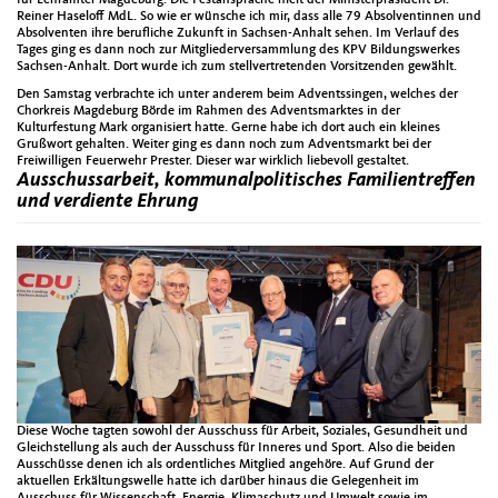
Reiner Haseloff MdL. So wie er wünsche ich mir, dass alle 79 Absolventinnen und
Absolventen ihre berufliche Zukunft in Sachsen-Anhalt sehen. Im Verlauf des
Tages ging es dann noch zur Mitgliederversammlung des KPV Bildungswerkes
Sachsen-Anhalt. Dort wurde ich zum stellvertretenden Vorsitzenden gewählt.
Den Samstag verbrachte ich unter anderem beim Adventssingen, welches der
Chorkreis Magdeburg Börde im Rahmen des Adventsmarktes in der
Kulturfestung Mark organisiert hatte. Gerne habe ich dort auch ein kleines
Grußwort gehalten. Weiter ging es dann noch zum Adventsmarkt bei der
Freiwilligen Feuerwehr Prester. Dieser war wirklich liebevoll gestaltet.
Ausschussarbeit, kommunalpolitisches Familientreffen
und verdiente Ehrung
Diese Woche tagten sowohl der Ausschuss für Arbeit, Soziales, Gesundheit und
Gleichstellung als auch der Ausschuss für Inneres und Sport. Also die beiden
Ausschüsse denen ich als ordentliches Mitglied angehöre. Auf Grund der
aktuellen Erkältungswelle hatte ich darüber hinaus die Gelegenheit im