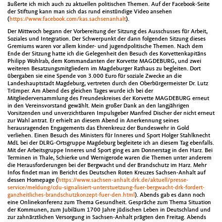
äußerte ich mich auch zu aktuellen politischen Themen. Auf der Facebook-Seite
der Stiftung kann man sich das rund einstündige Video ansehen
(
https://www.facebook.com/kas.sachsenanhalt
).
Der Mittwoch begann der Vorbereitung der Sitzung des Ausschusses für Arbeit,
Soziales und Integration. Der Schwerpunkt der dann folgenden Sitzung dieses
Gremiums waren vor allem kinder- und jugendpolitische Themen. Nach dem
Ende der Sitzung hatte ich die Gelegenheit den Besuch des Korvettenkapitäns
Philipp Wohlrab, dem Kommandanten der Korvette MAGDEBURG, und zwei
weiteren Besatzungsmitgliedern im Magdeburger Rathaus zu begleiten. Dort
übergaben sie eine Spende von 3.000 Euro für soziale Zwecke an die
Landeshauptstadt Magdeburg, vertreten durch den Oberbürgermeister Dr. Lutz
Trümper. Am Abend des gleichen Tages wurde ich bei der
Mitgliederversammlung des Freundeskreises der Korvette MAGDEBURG erneut
in den Vereinsvorstand gewählt. Mein großer Dank an den langjährigen
Vorsitzenden und unverzichtbaren Impulsgeber Manfred Discher der nicht erneut
zur Wahl antrat. Er erhielt an diesem Abend in Anerkennung seines
herausragenden Engagements das Ehrenkreuz der Bundeswehr in Gold
verliehen. Einen Besuch des Ministers für Inneres und Sport Holger Stahlknecht
MdL bei der DLRG-Ortsgruppe Magdeburg begleitete ich an diesem Tag ebenfalls.
Mit der Arbeitsgruppe Inneres und Sport ging es am Donnerstag in den Harz. Bei
Terminen in Thale, Schierke und Wernigerode waren die Themen unter anderem
die Herausforderungen bei der Bergwacht und der Brandschutz im Harz. Mehr
Infos findet man im Bericht des Deutschen Roten Kreuzes Sachsen-Anhalt auf
dessen Homepage (
https://www.sachsen-anhalt.drk.de/aktuell/presse-
service/meldung/cdu-signalisiert-unterstuetzung-fuer-bergwacht-drk-fordert-
ganzheitliches-brandschutzkonzept-fuer-den.html
). Abends gab es dann noch
eine Onlinekonferenz zum Thema Gesundheit. Gespräche zum Thema Situation
der Kommunen, zum Jubiläum 1700 Jahre jüdischen Leben in Deutschland und
zur zahnärztlichen Versorgung in Sachsen-Anhalt prägten den Freitag. Abends