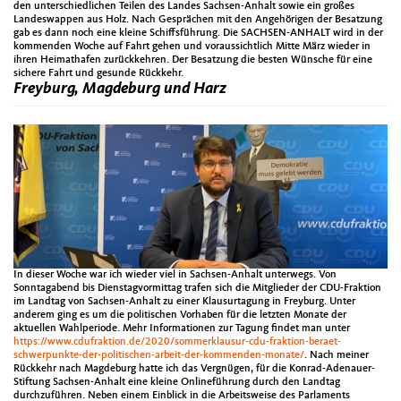
den unterschiedlichen Teilen des Landes Sachsen-Anhalt sowie ein großes
Landeswappen aus Holz. Nach Gesprächen mit den Angehörigen der Besatzung
gab es dann noch eine kleine Schiffsführung. Die SACHSEN-ANHALT wird in der
kommenden Woche auf Fahrt gehen und voraussichtlich Mitte März wieder in
ihren Heimathafen zurückkehren. Der Besatzung die besten Wünsche für eine
sichere Fahrt und gesunde Rückkehr.
Freyburg, Magdeburg und Harz
In dieser Woche war ich wieder viel in Sachsen-Anhalt unterwegs. Von
Sonntagabend bis Dienstagvormittag trafen sich die Mitglieder der CDU-Fraktion
im Landtag von Sachsen-Anhalt zu einer Klausurtagung in Freyburg. Unter
anderem ging es um die politischen Vorhaben für die letzten Monate der
aktuellen Wahlperiode. Mehr Informationen zur Tagung findet man unter
https://www.cdufraktion.de/2020/sommerklausur-cdu-fraktion-beraet-
schwerpunkte-der-politischen-arbeit-der-kommenden-monate/
. Nach meiner
Rückkehr nach Magdeburg hatte ich das Vergnügen, für die Konrad-Adenauer-
Stiftung Sachsen-Anhalt eine kleine Onlineführung durch den Landtag
durchzuführen. Neben einem Einblick in die Arbeitsweise des Parlaments