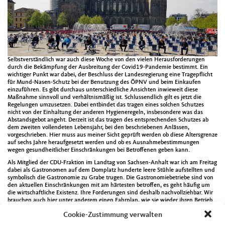
Selbstverständlich war auch diese Woche von den vielen Herausforderungen
durch die Bekämpfung der Ausbreitung der Covid19-Pandemie bestimmt. Ein
wichtiger Punkt war dabei, der Beschluss der Landesregierung eine Tragepflicht
für Mund-Nasen-Schutz bei der Benutzung des ÖPNV und beim Einkaufen
einzuführen. Es gibt durchaus unterschiedliche Ansichten inwieweit diese
Maßnahme sinnvoll und verhältnismäßig ist. Schlussendlich gilt es jetzt die
Regelungen umzusetzen. Dabei entbindet das tragen eines solchen Schutzes
nicht von der Einhaltung der anderen Hygieneregeln, insbesondere was das
Abstandsgebot angeht. Derzeit ist das tragen des entsprechenden Schutzes ab
dem zweiten vollendeten Lebensjahr, bei den beschriebenen Anlässen,
vorgeschrieben. Hier muss aus meiner Sicht geprüft werden ob diese Altersgrenze
auf sechs Jahre heraufgesetzt werden und ob es Ausnahmebestimmungen
wegen gesundheitlicher Einschränkungen bei Betroffenen geben kann.
Als Mitglied der CDU-Fraktion im Landtag von Sachsen-Anhalt war ich am Freitag
dabei als Gastronomen auf dem Domplatz hunderte leere Stühle aufstellten und
symbolisch die Gastronomie zu Grabe trugen. Die Gastronomiebetriebe sind von
den aktuellen Einschränkungen mit am härtesten betroffen, es geht häufig um
die wirtschaftliche Existenz. Ihre Forderungen sind deshalb nachvollziehbar. Wir
brauchen auch hier unter anderem einen Fahrplan, wie sie wieder ihren Betrieb
aufnehmen können. Erste Lockerungen müssen zeitnah erfolgen, natürlich unter
Cookie-Zustimmung verwalten
Einhaltung der Hygieneregeln.