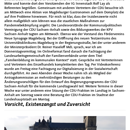
Mitte und konnte dort den Vorsitzenden der IG Innenstadt Rolf Lay als
Referenten begrüßen. Gemeinsam mit anderen Vertretern der CDU besuchte ich
am Mittwoch eine Aktion von Magdeburger Gastronomen auf dem Domplatz die
auf ihre Probleme hinwiesen. Für mich ist klar, dass der Inzidenzwerte nicht
allein maßgeblich sein können was die staatlichen Maßnahmen zur
Pandemiebekämpfung angeht. Die Landesvorstände der Kommunalpolitischen
Vereinigung der CDU Sachsen-Anhalt sowie des Bildungswerkes der KPV
Sachsen-Anhalt tagten am Mittwoch. Ebenso wie der Vorstand des Fördervereins
Neue Synagoge Magdeburg. Bei der Eröffnung des neuen Testzentrums des
Universitätsklinikums Magdeburg in der Regierungsstraße, bei der unter anderem
der Ministerpräsident Dr. Reiner Haseloff MdL sprach, war ich am
Donnerstagvormittag. Im Onlineformat fand danach die Fachtagung der
Landesarbeitsgemeinschaft der Familienverbände unter dem Titel
„Familienbildung im kommunalen Kontext“ statt. Gespräche mit Vertreterinnen
und Vertretern des Einzelhandels komplettierten den Tag. Per Videokonferenz
wurde am Freitag eine Fachtagung zur Digitalisierung in der Sozialwirtschaft
durchgeführt. An zwei Abenden dieser Woche nahm ich als Mitglied der
Antragskommission an mehrstündigen Beratungen zu den
Änderungsvorschlägen für den Entwurf des Regierungsprogramms der CDU
Sachsen-Anhalt für die kommende Landtagswahl teil. Weitere Termine in dieser
Woche war unter anderem eine Sitzung der CDU-Fraktion im Landtag in Sachsen-
Anhalt am Sonntag sowie eine Beratung der CDU-Fraktion im Stadtrat der
Landeshauptstadt am Montag.
Vorsicht, Existenzangst und Zuversicht