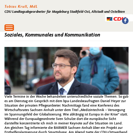
Tobias Krull, MdL
CDU Landtagsabgeordneter für Magdeburg Stadtfeld-Ost, Altstadt und Ostelbien
Toggle
navigation
Soziales, Kommunales und Kommunikation
Viele Termine in der Woche behandelten unterschiedliche soziale Themen. So gab
es am Dienstag ein Gespräch mit dem bpa-Landesbeaufragten Daniel Heyer zur
Situation der privaten Pflegeanbieter. Nachmittags fand eine Konferenz des
Wirtschaftsrates Sachsen-Anhalt unter dem Titel „Medizintechnik – Versorgung
im Spannungsfeld der Globalisierung. Wie abhängig ist Europa in der Krise“ statt.
Während der Europaabgeordnete Sven Schulze dort die europäische Sicht
darstellte konzentrierte ich mich in meiner Keynote auf die Situation im Land.
Am gleichen Tag informierte die BARMER Sachsen-Anhalt über ein Projekt zur
Ersthelferalarmierung durch Smartphone. Am Abend tagte der CDU-Ortsverband