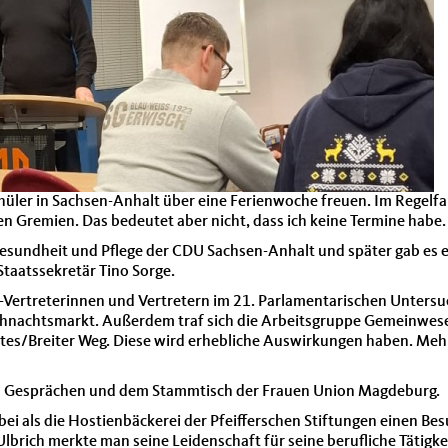
üler in Sachsen-Anhalt über eine Ferienwoche freuen. Im Regelfa
n Gremien. Das bedeutet aber nicht, dass ich keine Termine habe.
sundheit und Pflege der CDU Sachsen-Anhalt und später gab es e
aatssekretär Tino Sorge.
U-Vertreterinnen und Vertretern im 21. Parlamentarischen Unter
hnachtsmarkt. Außerdem traf sich die Arbeitsgruppe Gemeinwese
s/Breiter Weg. Diese wird erhebliche Auswirkungen haben. Mehr
en Gesprächen und dem Stammtisch der Frauen Union Magdeburg.
ei als die Hostienbäckerei der Pfeifferschen Stiftungen einen Bes
brich merkte man seine Leidenschaft für seine berufliche Tätigk