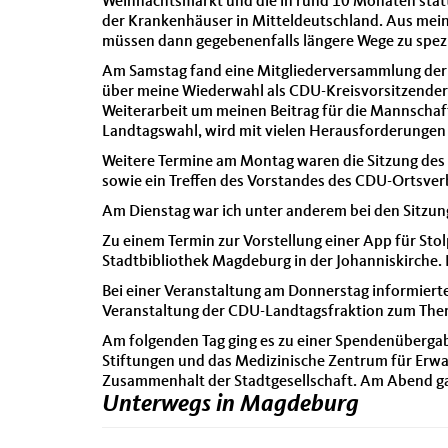
Weihnachtsmarkt und die in rund 10 Monaten stat
der Krankenhäuser in Mitteldeutschland. Aus mein
müssen dann gegebenenfalls längere Wege zu spe
Am Samstag fand eine Mitgliederversammlung der
über meine Wiederwahl als CDU-Kreisvorsitzender 
Weiterarbeit um meinen Beitrag für die Mannschaf
Landtagswahl, wird mit vielen Herausforderunge
Weitere Termine am Montag waren die Sitzung des
sowie ein Treffen des Vorstandes des CDU-Ortsver
Am Dienstag war ich unter anderem bei den Sitz
Zu einem Termin zur Vorstellung einer App für Sto
Stadtbibliothek Magdeburg in der Johanniskirche. 
Bei einer Veranstaltung am Donnerstag informiert
Veranstaltung der CDU-Landtagsfraktion zum Them
Am folgenden Tag ging es zu einer Spendenüberg
Stiftungen und das Medizinische Zentrum für Erwac
Zusammenhalt der Stadtgesellschaft. Am Abend ga
Unterwegs in Magdeburg