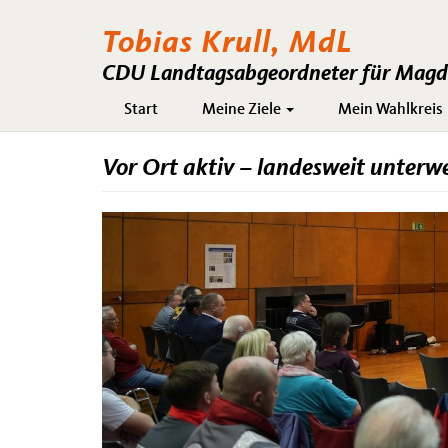
Tobias Krull, MdL
CDU Landtagsabgeordneter für Magde
Hauptnavigation
Start
Meine Ziele
Mein Wahlkreis
Vor Ort aktiv – landesweit unterw