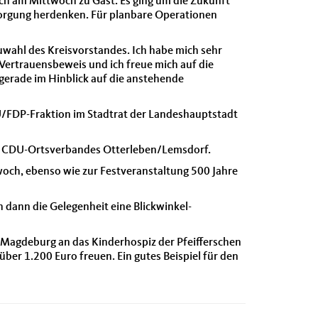
h am Mittwoch zu Gast. Es ging um die Zukunft
sorgung herdenken. Für planbare Operationen
ahl des Kreisvorstandes. Ich habe mich sehr
Vertrauensbeweis und ich freue mich auf die
gerade im Hinblick auf die anstehende
/FDP-Fraktion im Stadtrat der Landeshauptstadt
es CDU-Ortsverbandes Otterleben/Lemsdorf.
twoch, ebenso wie zur Festveranstaltung 500 Jahre
 dann die Gelegenheit eine Blickwinkel-
Magdeburg an das Kinderhospiz der Pfeifferschen
ber 1.200 Euro freuen. Ein gutes Beispiel für den