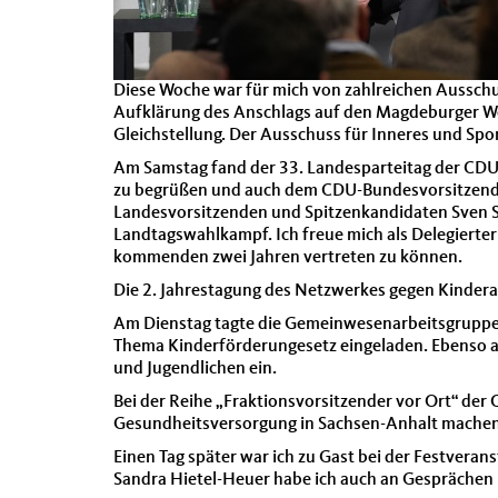
Diese Woche war für mich von zahlreichen Aussch
Aufklärung des Anschlags auf den Magdeburger Wei
Gleichstellung. Der Ausschuss für Inneres und Spor
Am Samstag fand der 33. Landesparteitag der CDU 
zu begrüßen und auch dem CDU-Bundesvorsitzende
Landesvorsitzenden und Spitzenkandidaten Sven Sc
Landtagswahlkampf. Ich freue mich als Delegier
kommenden zwei Jahren vertreten zu können.
Die 2. Jahrestagung des Netzwerkes gegen Kinder
Am Dienstag tagte die Gemeinwesenarbeitsgruppe 
Thema Kinderförderungesetz eingeladen. Ebenso an
und Jugendlichen ein.
Bei der Reihe „Fraktionsvorsitzender vor Ort“ de
Gesundheitsversorgung in Sachsen-Anhalt mache
Einen Tag später war ich zu Gast bei der Festver
Sandra Hietel-Heuer habe ich auch an Gesprächen