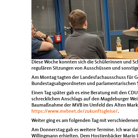
Diese Woche konnten sich die Schülerinnen und Sch
regulären Sitzungen von Ausschüssen und sonstige
Am Montag tagten der Landesfachausschuss für Ge
Bundestagsabgeordneten und parlamentarischen St
Einen Tag später gab es eine Beratung mit den CD
schrecklichen Anschlags auf den Magdeburger Wei
Baumaßnahme der MVB im Umfeld des Alten Markte
https://www.mvbnet.de/zukunftsgleise/
.
Weiter ging es am folgenden Tag mit verschieden
Am Donnerstag gab es weitere Termine. Ich war dab
Willingmann erhielten. Dem Hostienbäcker Mario Ul