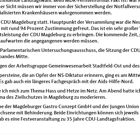
tfindende Landtagswahl. Beim MDR-Fernsehformat Fakt Ist! war ic
er Sicht müssen wir immer von der Sicherstellung der Notfallver
zialisierten Krankenhäusern wahrgenommen werden.
 CDU Magdeburg statt. Hauptpunkt der Versammlung war die Neuw
mit rund 94 Prozent Zustimmung gefreut. Das ist ein sehr großer 
tsleistung der CDU Magdeburg zu erbringen. Die kommende Zeit, 
n aufwarten die angegangenen werden müssen.
 Parlamentarischen Untersuchungsausschuss, die Sitzung der CDU
bandes Mitte.
ungen der Arbeitsgruppe Gemeinwesenarbeit Stadtfeld-Ost und d
lpersteine, die an Opfer der NS-Diktatur erinnern, ging es am Mit
Es gab auch ein längeres Fachgespräch mit der Aids-Hilfe-Nord.
e ich mich zum Thema Hass und Hetze im Netz. Am Abend hatte ich
a des Zivilschutzes in Magdeburg zu moderieren.
abe der Magdeburger Gastro Conzept GmbH und der Jungen Union 
hsene mit Behinderung. Beide Einrichtungen können sich jeweils ü
b es eine Festveranstaltung zu 35 Jahre CDU-Landtagsfraktion.