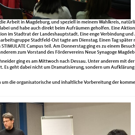
ie Arbeit in Magdeburg, und speziell in meinem Wahlkreis, natürl
bei und habe auch direkt beim Aufräumen geholfen. Eine Aktion die
ktion im Stadtrat der Landeshauptstadt. Eine enge Verbindung 
arbeitsgruppe Stadtfeld-Ost tagte am Dienstag. Einen Tag später 
STIMULATE Campus teil. Am Donnerstag ging es zu einem Besuch i
r anderem zum Vorstand des Fördervereins Neue Synagoge Magdeb
chneider ging es am Mittwoch nach Dessau. Unter anderem mit der
t. Es geht dabei nicht um Dramatisierung, sondern um Aufklärung 
ch um die organisatorische und inhaltliche Vorbereitung der kom