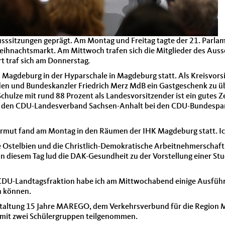
usssitzungen geprägt. Am Montag und Freitag tagte der 21. Parl
hnachtsmarkt. Am Mittwoch trafen sich die Mitglieder des Aussc
t traf sich am Donnerstag.
Magdeburg in der Hyparschale in Magdeburg statt. Als Kreisvors
n und Bundeskanzler Friedrich Merz MdB ein Gastgeschenk zu üb
hulze mit rund 88 Prozent als Landesvorsitzender ist ein gutes 
ter den CDU-Landesverband Sachsen-Anhalt bei den CDU-Bundesp
armut fand am Montag in den Räumen der IHK Magdeburg statt. Ic
Ostelbien und die Christlich-Demokratische Arbeitnehmerschaft
 diesem Tag lud die DAK-Gesundheit zu der Vorstellung einer St
r CDU-Landtagsfraktion habe ich am Mittwochabend einige Ausfüh
n können.
anstaltung 15 Jahre MAREGO, dem Verkehrsverbund für die Region
 mit zwei Schülergruppen teilgenommen.