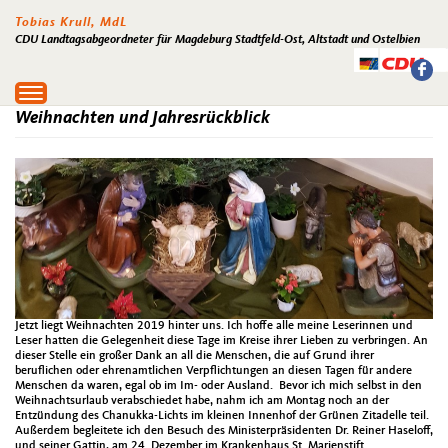
Tobias Krull, MdL
CDU Landtagsabgeordneter für Magdeburg Stadtfeld-Ost, Altstadt und Ostelbien
Toggle
navigation
Weihnachten und Jahresrückblick
Jetzt liegt Weihnachten 2019 hinter uns. Ich hoffe alle meine Leserinnen und
Leser hatten die Gelegenheit diese Tage im Kreise ihrer Lieben zu verbringen. An
dieser Stelle ein großer Dank an all die Menschen, die auf Grund ihrer
beruflichen oder ehrenamtlichen Verpflichtungen an diesen Tagen für andere
Menschen da waren, egal ob im Im- oder Ausland. Bevor ich mich selbst in den
Weihnachtsurlaub verabschiedet habe, nahm ich am Montag noch an der
Entzündung des Chanukka-Lichts im kleinen Innenhof der Grünen Zitadelle teil.
Außerdem begleitete ich den Besuch des Ministerpräsidenten Dr. Reiner Haseloff,
und seiner Gattin, am 24. Dezember im Krankenhaus St. Marienstift.