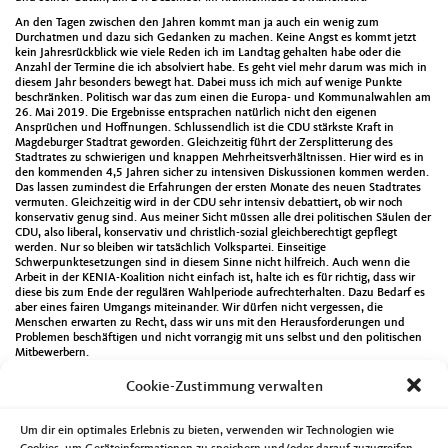
An den Tagen zwischen den Jahren kommt man ja auch ein wenig zum
Durchatmen und dazu sich Gedanken zu machen. Keine Angst es kommt jetzt
kein Jahresrückblick wie viele Reden ich im Landtag gehalten habe oder die
Anzahl der Termine die ich absolviert habe. Es geht viel mehr darum was mich in
diesem Jahr besonders bewegt hat. Dabei muss ich mich auf wenige Punkte
beschränken. Politisch war das zum einen die Europa- und Kommunalwahlen am
26. Mai 2019. Die Ergebnisse entsprachen natürlich nicht den eigenen
Ansprüchen und Hoffnungen. Schlussendlich ist die CDU stärkste Kraft in
Magdeburger Stadtrat geworden. Gleichzeitig führt der Zersplitterung des
Stadtrates zu schwierigen und knappen Mehrheitsverhältnissen. Hier wird es in
den kommenden 4,5 Jahren sicher zu intensiven Diskussionen kommen werden.
Das lassen zumindest die Erfahrungen der ersten Monate des neuen Stadtrates
vermuten. Gleichzeitig wird in der CDU sehr intensiv debattiert, ob wir noch
konservativ genug sind. Aus meiner Sicht müssen alle drei politischen Säulen der
CDU, also liberal, konservativ und christlich-sozial gleichberechtigt gepflegt
werden. Nur so bleiben wir tatsächlich Volkspartei. Einseitige
Schwerpunktesetzungen sind in diesem Sinne nicht hilfreich. Auch wenn die
Arbeit in der KENIA-Koalition nicht einfach ist, halte ich es für richtig, dass wir
diese bis zum Ende der regulären Wahlperiode aufrechterhalten. Dazu Bedarf es
aber eines fairen Umgangs miteinander. Wir dürfen nicht vergessen, die
Menschen erwarten zu Recht, dass wir uns mit den Herausforderungen und
Problemen beschäftigen und nicht vorrangig mit uns selbst und den politischen
Mitbewerbern.
Schreckliche Ereignisse wie der antisemitische Anschlag in Halle/Saale oder der
Cookie-Zustimmung verwalten
Mord an dem Kasseler Regierungspräsidentin Walter Lübcke zeigten auf
schlimmste Art und Weise, dass aus Worten Taten werden können. Deswegen
muss der Kampf gegen jegliche Form von Extremismus, Antisemitismus und
Um dir ein optimales Erlebnis zu bieten, verwenden wir Technologien wie
Menschenfeindlichkeit intensiv geführt werden.