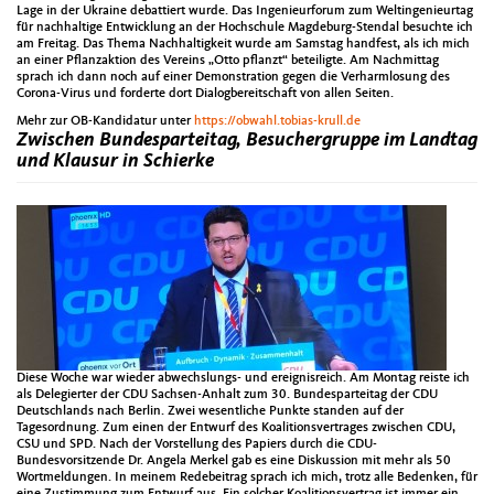
Lage in der Ukraine debattiert wurde. Das Ingenieurforum zum Weltingenieurtag
für nachhaltige Entwicklung an der Hochschule Magdeburg-Stendal besuchte ich
am Freitag. Das Thema Nachhaltigkeit wurde am Samstag handfest, als ich mich
an einer Pflanzaktion des Vereins „Otto pflanzt“ beteiligte. Am Nachmittag
sprach ich dann noch auf einer Demonstration gegen die Verharmlosung des
Corona-Virus und forderte dort Dialogbereitschaft von allen Seiten.
Mehr zur OB-Kandidatur unter
https://obwahl.tobias-krull.de
Zwischen Bundesparteitag, Besuchergruppe im Landtag
und Klausur in Schierke
Diese Woche war wieder abwechslungs- und ereignisreich. Am Montag reiste ich
als Delegierter der CDU Sachsen-Anhalt zum 30. Bundesparteitag der CDU
Deutschlands nach Berlin. Zwei wesentliche Punkte standen auf der
Tagesordnung. Zum einen der Entwurf des Koalitionsvertrages zwischen CDU,
CSU und SPD. Nach der Vorstellung des Papiers durch die CDU-
Bundesvorsitzende Dr. Angela Merkel gab es eine Diskussion mit mehr als 50
Wortmeldungen. In meinem Redebeitrag sprach ich mich, trotz alle Bedenken, für
eine Zustimmung zum Entwurf aus. Ein solcher Koalitionsvertrag ist immer ein