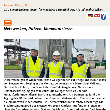
Tobias Krull, MdL
CDU Landtagsabgeordneter für Magdeburg Stadtfeld-Ost, Altstadt und Ostelbien
Toggle
navigation
Netzwerken, Putzen, Kommunizieren
Diese Woche gab es wieder zahlreiche Gelegenheiten zur Pflege und zum Ausbau
von Netzwerken. So ging es am Montag, gemeinsam mit Dieter Stier MdB und
Stadtrat Tim Rohne, zum Besuch der Ölmühle Magdeburg. Neben einer
Betriebsbesichtigung gab es reichlich die Gelegenheit sich über die
Herausforderungen dieser Branche zu unterhalten. Am Donnerstag fand die
Tagung des Städtenetzkonferenz im Gesellschaftshaus statt. Thema war diesmal
die Zukunft von Innenstädten. Ein Thema welches mit intensiv beschäftigt. Die
1. Jahrestagung 2026 des Netzwerkes gegen Kinderarmut fand im Freitag im
Haus der Steuerberater statt. Dort gehöre ich dem Sprecherkreis an. Die Übergabe