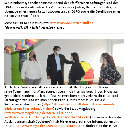
Seniorenheims, der akademische Abend der Pfeifferschen Stiftungen und der
EKM mit dem Vorsitzenden des Zentralrates der Juden, Dr. Josef Schuster, die
Übergabe eines neuen Rettungsbootes an der DLRG sowie die Beteiligung einer
Aktion von Otto pflanzt.
Mehr zur OB-Kandidatur unter
https://obwahl.tobias-krull.de
Normalität sieht anders aus
Auch diese Woche war alles andere als normal. Der Krieg in der Ukraine und
seine Folgen, auch für Magdeburg, haben mich intensiv beschäftigt. Nicht nur
gedanklich, sondern auch handfest. So erreichten mich viele Nachrichten und
Nachfragen wie und wo man helfen kann. Hierzu möchte ich auf die
Sonderseiten des Landes (
https://stk.sachsen-anhalt.de/staatskanzlei-und-
ministerium-fuer-kultur/ukraine
/
) sowie der Stadt Magdeburg
(
https://www.magdeburg.de/Start/index.php?
a=3&NavID=37.459.1&object=tx%7C37.45194.1&La=1&
) hinweisen. Auch die
Auslandsgesellschaft Sachsen-Anhalt bietet entsprechende Informationen an.
Unter
https://www.agsa.de/1289-spende-ukraine.html
findet man diese. Am