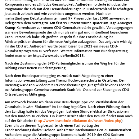
Kompromiss und es zählt das Gesamtpaket. Außerdem forderte ich, dass die
Programme die sich mit den Herausforderungen in Ostdeutschland beschäftigen
jetzt auch zeitnah und wie vereinbart umgesetzt werden. Nach der
mehrstündigen Debatte stimmten rund 97 Prozent der fast 1000 anwesenden
Delegierten dem Vertrag zu. Mit fast 99 Prozent wurde später am Tage Annegret
Kramp-Karrenbauer zur neuen CDU-Generalsekretärin gewählt. Vorausgegangen
war eine Bewerbungsrede die ich nur als sehr gut und mitreißend bezeichnen
kann. Persönlich habe ich größten Respekt für ihre Entscheidung ihr
Ministerpräsidentinamt für die neue Aufgabe aufzugeben. Das zeigt wie wichtig
ihr die CDU ist. Außerdem wurde beschlossen bis 2021 ein neues CDU-
Grundsatzprogramm zu verfassen. Weitere Information zum Bundesparteitag
findet man unter https://www.cdu.de/berlin2018.
Nach der Zustimmung der SPD-Parteimitglieder ist nun der Weg frei für die
Bildung einer neuen Bundesregierung.
Nach dem Bundesparteitag ging es zurück nach Magdeburg zu einer
Informationsveranstaltung zum Thema Hochwasserschutz in Ostelbien. Der
Dienstag war dann wieder mit Fraktionsberatungen gut gefüllt bevor es abends
zur Arbeitsgruppe Gemeinwesenarbeit Stadtfeld-Ost und zur Sitzung des CDU-
Ortsverbandes Mitte ging.
Am Mittwoch konnte ich dann eine Besuchergruppe von Viertklässlern der
Grundschule „Am Elbdamm“ im Landtag begrüßen. Nach einer Führung durch
den Landtag hatte ich das Vergnügen fast eine Stunde lebhafter Diskussionen
mit den Kindern zu erleben. Ein kurzer Bericht über den Besuch findet man auch
auf der Schulseite (
http://www.leseschule-elbdamm.de/neues/index.php
).
Ebenfalls an diesem Tag besuchte ich einen Fachvortrag des
Landesrechnungshofes Sachsen-Anhalt zur Interkommunalen Zusammenarbeit.
Außerdem tagte die Arbeitsgruppe Kommunalwahl 2019 der CDU Sachsen-