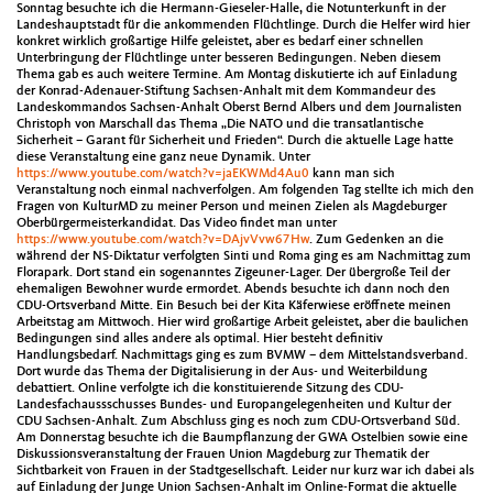
Sonntag besuchte ich die Hermann-Gieseler-Halle, die Notunterkunft in der
Landeshauptstadt für die ankommenden Flüchtlinge. Durch die Helfer wird hier
konkret wirklich großartige Hilfe geleistet, aber es bedarf einer schnellen
Unterbringung der Flüchtlinge unter besseren Bedingungen. Neben diesem
Thema gab es auch weitere Termine. Am Montag diskutierte ich auf Einladung
der Konrad-Adenauer-Stiftung Sachsen-Anhalt mit dem Kommandeur des
Landeskommandos Sachsen-Anhalt Oberst Bernd Albers und dem Journalisten
Christoph von Marschall das Thema „Die NATO und die transatlantische
Sicherheit – Garant für Sicherheit und Frieden“. Durch die aktuelle Lage hatte
diese Veranstaltung eine ganz neue Dynamik. Unter
https://www.youtube.com/watch?v=jaEKWMd4Au0
kann man sich
Veranstaltung noch einmal nachverfolgen. Am folgenden Tag stellte ich mich den
Fragen von KulturMD zu meiner Person und meinen Zielen als Magdeburger
Oberbürgermeisterkandidat. Das Video findet man unter
https://www.youtube.com/watch?v=DAjvVvw67Hw
. Zum Gedenken an die
während der NS-Diktatur verfolgten Sinti und Roma ging es am Nachmittag zum
Florapark. Dort stand ein sogenanntes Zigeuner-Lager. Der übergroße Teil der
ehemaligen Bewohner wurde ermordet. Abends besuchte ich dann noch den
CDU-Ortsverband Mitte. Ein Besuch bei der Kita Käferwiese eröffnete meinen
Arbeitstag am Mittwoch. Hier wird großartige Arbeit geleistet, aber die baulichen
Bedingungen sind alles andere als optimal. Hier besteht definitiv
Handlungsbedarf. Nachmittags ging es zum BVMW – dem Mittelstandsverband.
Dort wurde das Thema der Digitalisierung in der Aus- und Weiterbildung
debattiert. Online verfolgte ich die konstituierende Sitzung des CDU-
Landesfachaussschusses Bundes- und Europangelegenheiten und Kultur der
CDU Sachsen-Anhalt. Zum Abschluss ging es noch zum CDU-Ortsverband Süd.
Am Donnerstag besuchte ich die Baumpflanzung der GWA Ostelbien sowie eine
Diskussionsveranstaltung der Frauen Union Magdeburg zur Thematik der
Sichtbarkeit von Frauen in der Stadtgesellschaft. Leider nur kurz war ich dabei als
auf Einladung der Junge Union Sachsen-Anhalt im Online-Format die aktuelle