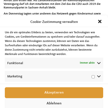
Anhalt zum ersten Mal. Als Landesvorsitzender der Kommunalpolitischen
Vereinigung darf ich dort mitarbeiten mit dem Ziel das die CDU auch 2019 die
Kommunalpartei in Sachsen-Anhalt bleibt.
Am Donnerstag tagten unter anderem das Netzwerk gegen Kinderarmut sowie
der Beirat des House of Ressources. Am Nachmittag wurde das EUROPE DIRECT
Informationsbüro eröffnet. Es ist bei der Landeszentrale für politische Bildung des
Cookie-Zustimmung verwalten
Landes Sachsen-Anhalt angesiedelt. Europa ist wahrlich nicht immer einfach zu
verstehen aber für unser Land und seine Menschen von großer Bedeutung. Jetzt
gibt es zwei dieser Informationsbüros in Sachsen-Anhalt. Ein besonderer Dank an
Um dir ein optimales Erlebnis zu bieten, verwenden wir Technologien wie
die Konrad-Adenauer-Stiftung Sachsen-Anhalt die bisher wirklich gute
Cookies, um Geräteinformationen zu speichern und/oder darauf zuzugreifen.
Informationsarbeit auf diesem Gebiet geleistet hast. Mehr Informationen unter
Wenn du diesen Technologien zustimmst, können wir Daten wie das
http://edic-md.eu
.
Surfverhalten oder eindeutige IDs auf dieser Website verarbeiten. Wenn du
Am Freitag besuchte auf Einladung meines Landtagskollegen Bernhard Daldrup
deine Zustimmung nicht erteilst oder zurückziehst, können bestimmte
eine integrative Kindertageseinrichtung in Blankenburg. Danach ging es in die
Merkmale und Funktionen beeinträchtigt werden.
Jugendherberge in Schierke zur Klausurtagung des Landesvorstandes der CDU
Sachsen-Anhalt. Neben zahlreichen Berichten und die Beschlussfassung zu
Funktional
Immer aktiv
verschiedenen Anträgen gab es einen sehr interessanten Vortrag von Paul
Unterhuber. Der österreichische Demoskop stellte die Wahlkampagne der ÖVP
und des heutigen österr. Bundeskanzlers Sebastian Kurz vor. Ich denke die CDU
Sachsen-Anhalt ist gut für das Polit-Jahr 2018 gerüstet. Infos hierzu finden sich
Marketing
unter anderem unter
www.cdulsa.de
.
Akzeptieren
Ablehnen