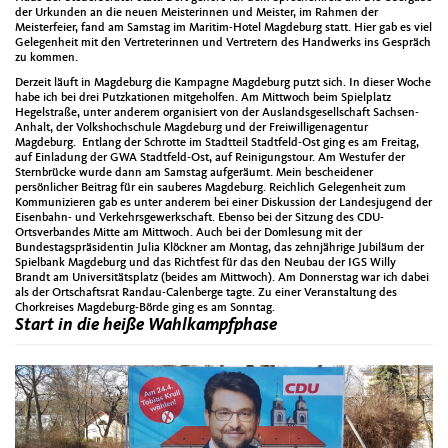
der Urkunden an die neuen Meisterinnen und Meister, im Rahmen der
Meisterfeier, fand am Samstag im Maritim-Hotel Magdeburg statt. Hier gab es viel
Gelegenheit mit den Vertreterinnen und Vertretern des Handwerks ins Gespräch
zu kommen.
Derzeit läuft in Magdeburg die Kampagne Magdeburg putzt sich. In dieser Woche
habe ich bei drei Putzkationen mitgeholfen. Am Mittwoch beim Spielplatz
Hegelstraße, unter anderem organisiert von der Auslandsgesellschaft Sachsen-
Anhalt, der Volkshochschule Magdeburg und der Freiwilligenagentur
Magdeburg. Entlang der Schrotte im Stadtteil Stadtfeld-Ost ging es am Freitag,
auf Einladung der GWA Stadtfeld-Ost, auf Reinigungstour. Am Westufer der
Sternbrücke wurde dann am Samstag aufgeräumt. Mein bescheidener
persönlicher Beitrag für ein sauberes Magdeburg. Reichlich Gelegenheit zum
Kommunizieren gab es unter anderem bei einer Diskussion der Landesjugend der
Eisenbahn- und Verkehrsgewerkschaft. Ebenso bei der Sitzung des CDU-
Ortsverbandes Mitte am Mittwoch. Auch bei der Domlesung mit der
Bundestagspräsidentin Julia Klöckner am Montag, das zehnjährige Jubiläum der
Spielbank Magdeburg und das Richtfest für das den Neubau der IGS Willy
Brandt am Universitätsplatz (beides am Mittwoch). Am Donnerstag war ich dabei
als der Ortschaftsrat Randau-Calenberge tagte. Zu einer Veranstaltung des
Chorkreises Magdeburg-Börde ging es am Sonntag.
Start in die heiße Wahlkampfphase