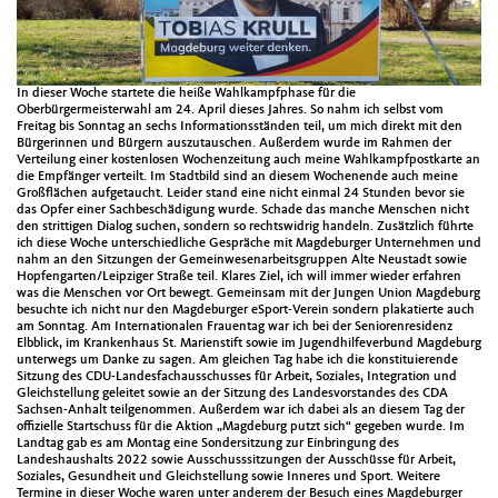
In dieser Woche startete die heiße Wahlkampfphase für die
Oberbürgermeisterwahl am 24. April dieses Jahres. So nahm ich selbst vom
Freitag bis Sonntag an sechs Informationsständen teil, um mich direkt mit den
Bürgerinnen und Bürgern auszutauschen. Außerdem wurde im Rahmen der
Verteilung einer kostenlosen Wochenzeitung auch meine Wahlkampfpostkarte an
die Empfänger verteilt. Im Stadtbild sind an diesem Wochenende auch meine
Großflächen aufgetaucht. Leider stand eine nicht einmal 24 Stunden bevor sie
das Opfer einer Sachbeschädigung wurde. Schade das manche Menschen nicht
den strittigen Dialog suchen, sondern so rechtswidrig handeln. Zusätzlich führte
ich diese Woche unterschiedliche Gespräche mit Magdeburger Unternehmen und
nahm an den Sitzungen der Gemeinwesenarbeitsgruppen Alte Neustadt sowie
Hopfengarten/Leipziger Straße teil. Klares Ziel, ich will immer wieder erfahren
was die Menschen vor Ort bewegt. Gemeinsam mit der Jungen Union Magdeburg
besuchte ich nicht nur den Magdeburger eSport-Verein sondern plakatierte auch
am Sonntag. Am Internationalen Frauentag war ich bei der Seniorenresidenz
Elbblick, im Krankenhaus St. Marienstift sowie im Jugendhilfeverbund Magdeburg
unterwegs um Danke zu sagen. Am gleichen Tag habe ich die konstituierende
Sitzung des CDU-Landesfachausschusses für Arbeit, Soziales, Integration und
Gleichstellung geleitet sowie an der Sitzung des Landesvorstandes des CDA
Sachsen-Anhalt teilgenommen. Außerdem war ich dabei als an diesem Tag der
offizielle Startschuss für die Aktion „Magdeburg putzt sich“ gegeben wurde. Im
Landtag gab es am Montag eine Sondersitzung zur Einbringung des
Landeshaushalts 2022 sowie Ausschusssitzungen der Ausschüsse für Arbeit,
Soziales, Gesundheit und Gleichstellung sowie Inneres und Sport. Weitere
Termine in dieser Woche waren unter anderem der Besuch eines Magdeburger