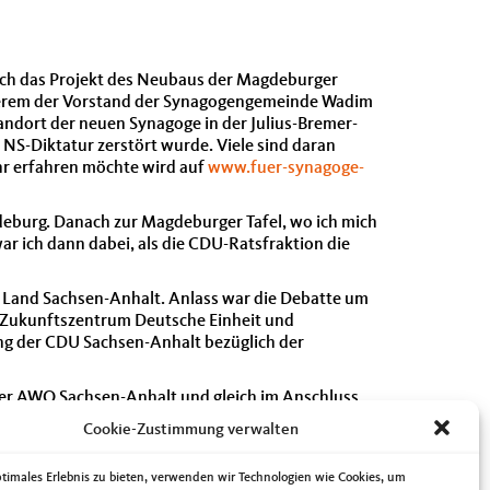
e ich das Projekt des Neubaus der Magdeburger
nderem der Vorstand der Synagogengemeinde Wadim
tandort der neuen Synagoge in der Julius-Bremer-
 NS-Diktatur zerstört wurde. Viele sind daran
mehr erfahren möchte wird auf
www.fuer-synagoge-
eburg. Danach zur Magdeburger Tafel, wo ich mich
ar ich dann dabei, als die CDU-Ratsfraktion die
m Land Sachsen-Anhalt. Anlass war die Debatte um
 „Zukunftszentrum Deutsche Einheit und
ng der CDU Sachsen-Anhalt bezüglich der
 der AWO Sachsen-Anhalt und gleich im Anschluss
nschen mit Behinderung der Anlass. Abends
Cookie-Zustimmung verwalten
im Herz-Wimpelketten-Weltrekord des Vereins
ptimales Erlebnis zu bieten, verwenden wir Technologien wie Cookies, um