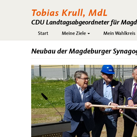
Tobias Krull, MdL
CDU Landtagsabgeordneter für Magde
Hauptnavigation
Start
Meine Ziele
Mein Wahlkreis
Neubau der Magdeburger Synagoge