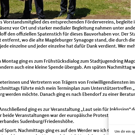
 als Vorstandsmitglied des entsprechenden Fördervereins, begleit
Präsenz vor Ort und starker medialer Begleitung nahmen unter a
loff den offiziellen Spatenstich für dieses Bauvorhaben vor. Der S
 entfernt, wo die alte Magdeburger Synagoge stand, die durch die
Und jede einzelne und jeder einzelne hat dafür Dank verdient. Wer 
Am Montag ging es zum Frühstücksdialog zum Stadtjugendring Magd
 sondern auch eine kleine Spende übergab. Am späten Nachmittag w
eterinnen und Vertretern von Trägern von Freiwilligendiensten i
Nachmittags führte mich mein Terminplan zum Unterstützertreffen
rg werden möchte. Danach ging es nach Ebendorf zu einer Beratu
nschließend ging es zur Veranstaltung „Laut sein für Inklusion“
Für beide Veranstaltungen war der europäische Protesttag der Me
sverbandes Sudenburg/Friedenshöhe.
d Sport. Nachmittags ging es auf den Werder wo ich Gast war be
Um dir ein o