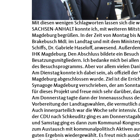
Mit diesen wenigen Schlagworten lassen sich die
SACHSEN-ANHALT konnte ich, mit weiteren Mitstr
Magdeburg begrüßen. In der Zeit von Montag bis 
Brakebusch MdL im Landtag und mit dem Ministerpr
Schiffs, Dr. Gabriele Haseloff, anwesend. Außerd
IHK Magdeburg. Den Abschluss bildete ein Besuch
Besatzungsmitgliedern. Ich bedanke mich bei allen
des Besuchsprogramms. Aber vor allem vielen Dank
Am Dienstag konnte ich dabei sein, als offiziell
Magdeburg abgeschlossen wurde. Ziel ist die Erric
Synagoge Magdeburg verschrieben, der am Sonntag s
für dieses Projekt und freue mich sehr darüber, da
Am Donnerstag tagte dann der Innenausschuss des
Vorbereitung der Landtagswahlen, die vermutlich 
Auch innerparteilich war die Woche sehr intensiv
der CDU nach Schkeuditz ging es am Donnerstagab
und Samstag ging es dann zum Kommunal-Kongress 
zum Austausch mit kommunalpolitisch Aktiven aus
guten Ergebnis wiedergewählt. Es freut mich ausdr