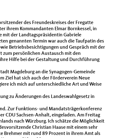
sitzender des Freundeskreises der Fregatte
ter ihrem Kommandanten Elmar Bornkessel, in
 mit der Landtagspräsidentin Gabriele
zten genannten Termin war auch die Taufpatin des
sowie Betriebsbesichtigungen und Gespräch mit der
t zum persönlichen Austausch mit den
ihre Hilfe bei der Gestaltung und Durchführung
uptstadt Magdeburg an die Synagogen-Gemeinde
m Ziel hat sich auch der Förderverein Neue
iere ich mich auf unterschiedliche Art und Weise
tung zu Änderungen des Landeswahlgesetz in
bend. Zur Funktions- und Mandatsträgerkonferenz
er CDU Sachsen-Anhalt, eingeladen. Am Freitag
ands nach Würzburg. Ich schätze die Möglichkeit
esvorsitzende Christian Haase mit einem sehr
ke Brehmer mit rund 89 Prozent in ihrem Amt als