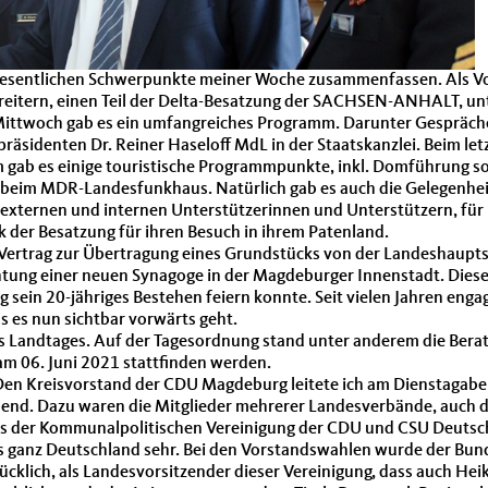
 wesentlichen Schwerpunkte meiner Woche zusammenfassen. Als Vor
eitern, einen Teil der Delta-Besatzung der SACHSEN-ANHALT, un
Mittwoch gab es ein umfangreiches Programm. Darunter Gespräche
äsidenten Dr. Reiner Haseloff MdL in der Staatskanzlei. Beim let
em gab es einige touristische Programmpunkte, inkl. Domführung 
 beim MDR-Landesfunkhaus. Natürlich gab es auch die Gelegenhei
 externen und internen Unterstützerinnen und Unterstützern, für 
 der Besatzung für ihren Besuch in ihrem Patenland.
 der Vertrag zur Übertragung eines Grundstücks von der Landesha
htung einer neuen Synagoge in der Magdeburger Innenstadt. Diese
ein 20-jähriges Bestehen feiern konnte. Seit vielen Jahren engag
ss es nun sichtbar vorwärts geht.
 Landtages. Auf der Tagesordnung stand unter anderem die Bera
am 06. Juni 2021 stattfinden werden.
. Den Kreisvorstand der CDU Magdeburg leitete ich am Dienstaga
end. Dazu waren die Mitglieder mehrerer Landesverbände, auch d
der Kommunalpolitischen Vereinigung der CDU und CSU Deutschl
 ganz Deutschland sehr. Bei den Vorstandswahlen wurde der Bund
ücklich, als Landesvorsitzender dieser Vereinigung, dass auch Hei