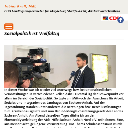
Tobias Krull, MdL
CDU Landtagsabgeordneter für Magdeburg Stadtfeld-Ost, Altstadt und Ostelbien
Toggle
navigation
Sozialpolitik ist Vielfältig
In dieser Woche war ich wieder viel unterwegs bzw. bei unterschiedlichen
Veranstaltungen in verschiedenen Rollen dabei. Diesmal lag der Schwerpunkt vor
allem im Bereich der Sozialpolitik. So tagte am Mittwoch der Ausschuss für Arbeit,
Soziales und Integration des Landtages von Sachsen-Anhalt. Auf der
Tagesordnung standen unter anderem die Beratungen bzw. Beschlussfassungen
zum Krankenhausgesetz und zum Behindertengleichsstellungsgesetz des Landes
Sachsen-Anhalt. Am Abend desselben Tages dürfte ich an der
Ehrenteddyverleihung der Aids-Hilfe Sachsen-Anhalt Nord e.V. teilnehmen. Eine,
aus meiner Sicht, gelungene Veranstaltung. Das Thema Schulabsentismus wurde