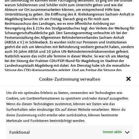
am Donnerstag im Rahmen einer Fachtagung behandelt. Es ging um die Gründe
warum Schülerinnen und Schüler nicht zum Unterricht gehen und wie die
Akteure vor Ort zusammenarbeiten können, um entsprechend Hilfe bzw.
Unterstützung zu geben. Die Eröffnung des 8. Krebskongresses Sachsen-Anhalt in
Magdeburg besuchte ich am Freitag. Danach ging es für mich zum
Rechtsausschuss des Landtages, wo es eine öffentliche Anhörung zur
Neuregelung des § 219a des Strafgesetzbuches bzgl. des Verbots der Werbung für
Schwangerschaftsabbrüche gab. Den Samstagvormittag verbrachte ich bei der
Festveranstaltung des Allgemeinen Behindertenverbandes Sachsen-Anhalt
(ABISA e.V.) in Schönebeck. Es wurden nicht nur Personen und Institutionen
geehrt die sich um Menschen mit Behinderung verdient gemacht haben, sondern
auch 30 Jahre ABISA und 10 Jahre UN-Behindertenrechtskonvention gefeiert.
Natürlich waren das nicht alle Termine in dieser Woche. So war ich am Montag
bei der Sitzung der Fraktion CDU/FDP/Bund für Magdeburg im Stadtrat der
Landeshauptstadt Magdeburg mit dabei. Am Dienstag habe ich die monatliche
Sitzung des CDU-Kreisvorstandes geleitet. Und am Freitag die Sitzung des
Landesvorstandes der Kommunalpolitischen Vereinigung der CDU Sachsen-
Cookie-Zustimmung verwalten
Anhalt. Dort wurde auch folgender Beschluss gefasst:
Keine Kürzung der Bundeszuschüsse an den Integrationskosten
Um dir ein optimales Erlebnis zu bieten, verwenden wir Technologien wie
Die Kommunen in unserem Land leisten bereits jetzt hervorragende Arbeit im
Cookies, um Geräteinformationen zu speichern und/oder darauf zuzugreifen.
Bereich der Integration. Diese Anstrengungen werden jedoch noch viele Jahre
Wenn du diesen Technologien zustimmst, können wir Daten wie das
notwendig sein, um das Erreichte zu verstetigen und auszubauen. Aus diesem
Grund sind die bekanntgewordenen Bestrebungen des Bundesfinanzministers
Surfverhalten oder eindeutige IDs auf dieser Website verarbeiten. Wenn du
Olaf Scholz, die Beteiligung des Bundes an den Integrationskosten drastisch zu
deine Zustimmung nicht erteilst oder zurückziehst, können bestimmte
kürzen, aus Sicht des Landesvorstandes der Kommunalpolitischen Vereinigung
Merkmale und Funktionen beeinträchtigt werden.
der CDU Sachsen-Anhalts weder nachvollziehbar noch hinnehmbar. Der Bund
steht hier in der Verantwortung und darf die Kosten für die Integration von
Funktional
Immer aktiv
Flüchtlingen nicht auf die Kommunen abwälzen. Mit diesem Beschluss
unterstützt der Landesvorstand der KPV ausdrücklich unseren