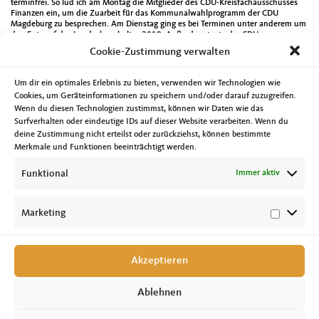
terminfrei. So lud ich am Montag die Mitglieder des CDU-Kreisfachausschusses
Finanzen ein, um die Zuarbeit für das Kommunalwahlprogramm der CDU
Magdeburg zu besprechen. Am Dienstag ging es bei Terminen unter anderem um
den Entwurf des Landeshaushaltes 2019. Außerdem tagte der CDU-
Kreisvorstand. Es war die letzte Sitzung dieses Gremiums vor der Neuwahl am
Cookie-Zustimmung verwalten
kommenden Samstag beim Kreisparteitag der CDU Magdeburg. An dieser Stelle
vielen Dank für die Zusammenarbeit in den vergangenen zwei Jahren. Am
Mittwoch hatte ich die Gelegenheit beim Empfang der besten Pflegeschüler
Um dir ein optimales Erlebnis zu bieten, verwenden wir Technologien wie
Sachsen-Anhalts, Lisa Hilbenz, durch die Landtagspräsidentin mit dabei zu sein.
Cookies, um Geräteinformationen zu speichern und/oder darauf zuzugreifen.
Ein kurzer
Bericht
findet sich auf der Seite des Landtags. Abends ging es dann
Wenn du diesen Technologien zustimmst, können wir Daten wie das
noch nach Gerwisch, wo ich auf Einladung des CDU-Ortsverbandes Biederitz an
einer Diskussionsveranstaltung zum Thema Kinderförderungsgesetz teilnahm.
Surfverhalten oder eindeutige IDs auf dieser Website verarbeiten. Wenn du
Übrigens ein Thema welches mich auch noch bei weiteren Terminen in dieser
deine Zustimmung nicht erteilst oder zurückziehst, können bestimmte
Woche begleitete. Der Ausschuss für Inneres und Sport tagte dann am
Merkmale und Funktionen beeinträchtigt werden.
Donnerstag. Neben weiteren Themen standen auch zwei Anhörungen auf der
Tagesordnung. Zur geplanten Polizeistrukturreform in Sachsen-Anhalt und zur
Funktional
Immer aktiv
Änderung des Aufnahmegesetzes des Landes. Den Freitag verbrachte ich unter
anderem bei der Festveranstaltung 25 Jahre Multikulturelles Zentrum Dessau in
der Bauhausstadt und die Kuratoriumssitzung des Allgemeinen
Behindertenverbandes Sachsen-Anhalt führte mich nach Schönebeck. Eintönig ist
Marketing
meine Arbeit als Landtagsabgeordneter auf keinen Fall.
Akzeptieren
Ablehnen