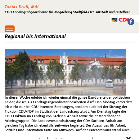
Tobias Krull, MdL
CDU Landtagsabgeordneter für Magdeburg Stadtfeld-Ost, Altstadt und Ostelbien
Toggle
navigation
Regional bis International
In dieser Woche erlebte ich wieder einmal die ganze Bandbreite der politischen
Felder, die ich als Landtagsabgeordneter bearbeiten darf. Den Montag verbrachte
ich nicht nur bei CDU-internen Beratungen, sondern auch bei der Sitzung der
Fraktion CDU/FDP im Stadtrat der Landeshauptstadt. Am Dienstag tagte die
CDU-Fraktion im Landtag von Sachsen-Anhalt sowie die entsprechenden
Arbeitsgruppen. Die Landesvorstandssitzung der CDA Sachsen-Anhalt am
gleichen Tag habe ich ebenfalls zeitweise begleitet. Der Ausschuss für Arbeit,
Soziales und Integration tagte am Mittwoch. Auf der Tagesordnung stand auch
das sogenannte Landarztgesetz. Hierzu findet man unter