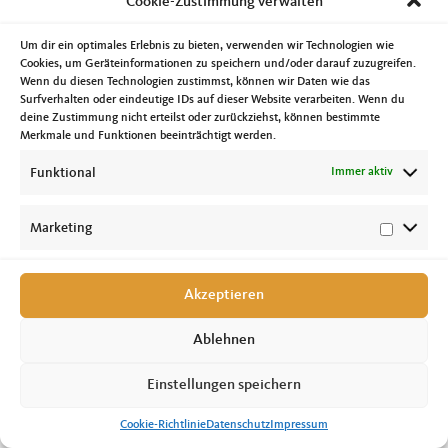
Cookie-Zustimmung verwalten
Landtagskandidat Oliver Schatta erleben. Zahlreiche gute Gespräche,
kulinarische Genüsse und ein vergnügliches Rahmenprogramm machten den
Abend wirklich rund. Dank an alle Beteiligten und ich freue mich schon auf den
Um dir ein optimales Erlebnis zu bieten, verwenden wir Technologien wie
nächsten Austausch.
Cookies, um Geräteinformationen zu speichern und/oder darauf zuzugreifen.
Bereits seit vielen Jahren verbinden die beiden CDU Verbände aus der
Wenn du diesen Technologien zustimmst, können wir Daten wie das
Löwenstadt und der Ottostadt eine enge Partnerschaft. Dazu gehören nicht nur
Surfverhalten oder eindeutige IDs auf dieser Website verarbeiten. Wenn du
regelmäßige gegenseitige Besuche sondern auch die Unterstützung in den
jeweiligen Wahlkämpfen.
deine Zustimmung nicht erteilst oder zurückziehst, können bestimmte
Merkmale und Funktionen beeinträchtigt werden.
Funktional
Immer aktiv
Marketing
Copyright © 2026 Tobias Krull, MdL //
Impressum
|
Datenschutz
|
Cookie-
Richtlinie
Akzeptieren
Ablehnen
Einstellungen speichern
Cookie-Richtlinie
Datenschutz
Impressum