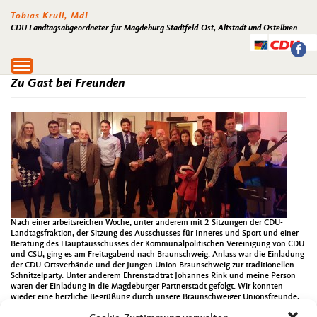
Tobias Krull, MdL
CDU Landtagsabgeordneter für Magdeburg Stadtfeld-Ost, Altstadt und Ostelbien
Toggle
navigation
Zu Gast bei Freunden
Nach einer arbeitsreichen Woche, unter anderem mit 2 Sitzungen der CDU-
Landtagsfraktion, der Sitzung des Ausschusses für Inneres und Sport und einer
Beratung des Hauptausschusses der Kommunalpolitischen Vereinigung von CDU
und CSU, ging es am Freitagabend nach Braunschweig. Anlass war die Einladung
der CDU-Ortsverbände und der Jungen Union Braunschweig zur traditionellen
Schnitzelparty. Unter anderem Ehrenstadtrat Johannes Rink und meine Person
waren der Einladung in die Magdeburger Partnerstadt gefolgt. Wir konnten
wieder eine herzliche Begrüßung durch unsere Braunschweiger Unionsfreunde,
darunter Bürgermeisterin a.D. Friederike Harlfinger und Stadtrat und