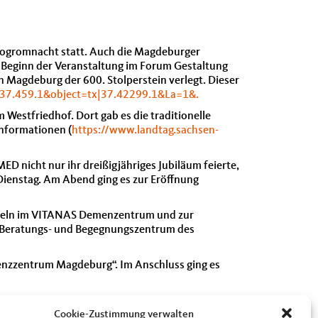
pogromnacht statt. Auch die Magdeburger
m Beginn der Veranstaltung im Forum Gestaltung
 Magdeburg der 600. Stolperstein verlegt. Dieser
37.459.1&object=tx|37.42299.1&La=1&.
Westfriedhof. Dort gab es die traditionelle
Informationen (
https://www.landtag.sachsen-
ED nicht nur ihr dreißigjähriges Jubiläum feierte,
Dienstag. Am Abend ging es zur Eröffnung
egeln im VITANAS Demenzentrum und zur
 Beratungs- und Begegnungszentrum des
enzzentrum Magdeburg“. Im Anschluss ging es
eswehr. Herzliche Glückwünsche an alle aktiven
Cookie-Zustimmung verwalten
lschaft. An Nachmittag tagten dann die Gremien