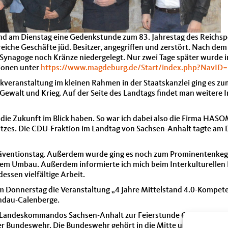
and am Dienstag eine Gedenkstunde zum 83. Jahrestag des Reichs
eiche Geschäfte jüd. Besitzer, angegriffen und zerstört. Nach de
ynagoge noch Kränze niedergelegt. Nur zwei Tage später wurde in
tionen unter
https://www.magdeburg.de/Start/index.php?NavID=
eranstaltung im kleinen Rahmen in der Staatskanzlei ging es zum 
Gewalt und Krieg. Auf der Seite des Landtags findet man weitere 
 die Zukunft im Blick haben. So war ich dabei also die Firma HASOM
tzes. Die CDU-Fraktion im Landtag von Sachsen-Anhalt tagte am 
präventionstag. Außerdem wurde ging es noch zum Prominentenk
m Umbau. Außerdem informierte ich mich beim Interkulturellen
ssen vielfältige Arbeit.
 Donnerstag die Veranstaltung „4 Jahre Mittelstand 4.0-Kompet
andau-Calenberge.
es Landeskommandos Sachsen-Anhalt zur Feierstunde 66 Jahre Bund
r Bundeswehr. Die Bundeswehr gehört in die Mitte unserer Gesel