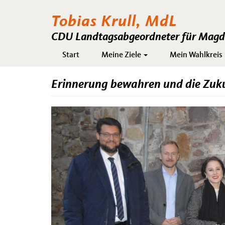
Tobias Krull, MdL
CDU Landtagsabgeordneter für Magde
Hauptnavigation
Start
Meine Ziele
Mein Wahlkreis
Erinnerung bewahren und die Zuku