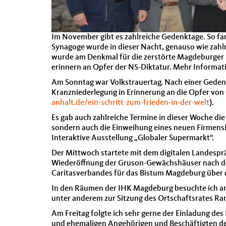
Im November gibt es zahlreiche Gedenktage. So f
Synagoge wurde in dieser Nacht, genauso wie zahlr
wurde am Denkmal für die zerstörte Magdeburger S
erinnern an Opfer der NS-Diktatur. Mehr Informa
Am Sonntag war Volkstrauertag. Nach einer Gedenkv
Kranzniederlegung in Erinnerung an die Opfer von 
anhalt.de/ein-schritt-zum-frieden-in-der-welt
).
Es gab auch zahlreiche Termine in dieser Woche die
sondern auch die Einweihung eines neuen Firmensi
Interaktive Ausstellung „Globaler Supermarkt“.
Der Mittwoch startete mit dem digitalen Landes
Wiederöffnung der Gruson-Gewächshäuser nach de
Caritasverbandes für das Bistum Magdeburg über de
In den Räumen der IHK Magdeburg besuchte ich am
unter anderem zur Sitzung des Ortschaftsrates R
Am Freitag folgte ich sehr gerne der Einladung d
und ehemaligen Angehörigen und Beschäftigten de