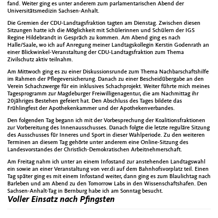
fand. Weiter ging es unter anderem zum parlamentarischen Abend der
Universitätsmedizin Sachsen-Anhalt.
Die Gremien der CDU-Landtagsfraktion tagten am Dienstag. Zwischen diesen
Sitzungen hatte ich die Möglichkeit mit Schülerinnen und Schülern der IGS
Regine Hildebrandt in Gespräch zu kommen. Am Abend ging es nach
Halle/Saale, wo ich auf Anregung meiner Landtagskollegin Kerstin Godenrath an
einer Blickwinkel-Veranstaltung der CDU-Landtagsfraktion zum Thema
Zivilschutz aktiv teilnahm.
Am Mittwoch ging es zu einer Diskussionsrunde zum Thema Nachbarschaftshilfe
im Rahmen der Pflegeversicherung. Danach zu einer Bescheidübergabe an den
Verein Schachzwerge für ein inklusives Schachprojekt. Weiter führte mich meines
Tagesprogramm zur Magdeburger Freiwilligenagentur, die am Nachmittag ihr
20jähriges Bestehen gefeiert hat. Den Abschluss des Tages bildete das
Frühlingfest der Apothekenkammer und der Apothekenverbandes.
Den folgenden Tag begann ich mit der Vorbesprechung der Koalitionsfraktionen
zur Vorbereitung des Innenausschusses. Danach folgte die letzte reguläre Sitzung
des Ausschusses für Inneres und Sport in dieser Wahlperiode. Zu den weiteren
Terminen an diesem Tag gehörte unter anderem eine Online-Sitzung des
Landesvorstandes der Christlich-Demokratischen Arbeitnehmerschaft.
Am Freitag nahm ich unter an einem Infostand zur anstehenden Landtagswahl
ein sowie an einer Veranstaltung von ver.di auf dem Bahnhofsvorplatz teil. Einen
Tag später ging es mit einem Infostand weiter, dann ging es zum Blaulichtag nach
Barleben und am Abend zu den Tomorrow Labs in den Wissenschaftshafen. Den
Sachsen-Anhalt-Tag in Bernburg habe ich am Sonntag besucht.
Voller Einsatz nach Pfingsten