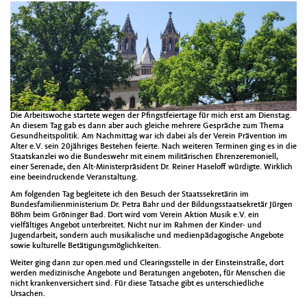
Die Arbeitswoche startete wegen der Pfingstfeiertage für mich erst am Dienstag.
An diesem Tag gab es dann aber auch gleiche mehrere Gespräche zum Thema
Gesundheitspolitik. Am Nachmittag war ich dabei als der Verein Prävention im
Alter e.V. sein 20jähriges Bestehen feierte. Nach weiteren Terminen ging es in die
Staatskanzlei wo die Bundeswehr mit einem militärischen Ehrenzeremoniell,
einer Serenade, den Alt-Ministerpräsident Dr. Reiner Haseloff würdigte. Wirklich
eine beeindruckende Veranstaltung.
Am folgenden Tag begleitete ich den Besuch der Staatssekretärin im
Bundesfamilienministerium Dr. Petra Bahr und der Bildungsstaatsekretär Jürgen
Böhm beim Gröninger Bad. Dort wird vom Verein Aktion Musik e.V. ein
vielfältiges Angebot unterbreitet. Nicht nur im Rahmen der Kinder- und
Jugendarbeit, sondern auch musikalische und medienpädagogische Angebote
sowie kulturelle Betätigungsmöglichkeiten.
Weiter ging dann zur open.med und Clearingsstelle in der Einsteinstraße, dort
werden medizinische Angebote und Beratungen angeboten, für Menschen die
nicht krankenversichert sind. Für diese Tatsache gibt es unterschiedliche
Ursachen.