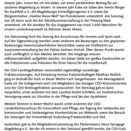
diesem Jahr. Gerne bin ich mit dabei, um einen persönlichen Beitrag für ein
sauberes Magdeburg zu leisten. In diesem Jahr habe ich dabei den Verein Bürger
für Stadtfeld e.V., die Magdeburger Freiwilligenagentur e.V. sowie die
Bürgerinitiative „Stadion Neue Welt“ bei Putzaktionen unterstützt. Am Samstag
war ich dann auch bei der Abschlussveranstaltung in der Festung Mark
anwesend. Ich bin dankbar für das Engagement von rund 3.600 Menschen für
unsere Landeshauptstadt im Rahmen dieser Aktion.
Am Donnerstag fand die Sitzung des Ausschusses für Inneres und Sport statt.
Auf der Tagesordnung standen unter anderem die Beratungen zu den geplanten
Änderungen kommunalrechtlicher Vorschriften sowie ein Prüfbericht zur
Asservatenverwaltung bei der Polizei Sachsen-Anhalt. Über diesen Punkt wurde
auch umfänglich in den Medien berichtet. Die Vorgänge müssen
selbstverständlich aufgeklärt werden. An dieser Stelle ein großes Dankeschön an
alle Polizistinnen und Polizisten für ihren Dienst für die Gesellschaft.
Die CDU-Landtagsfraktion veranstaltet regelmäßige auswärtige
Fraktionssitzungen. Auf Einladung meines Fraktionskollegen Matthias Redlich
ging es deshalb für mich in dieser Woche nach Sangerhausen. Am Montagabend
hatte ich die Gelegenheit mich mit Mitgliedern des dortigen CDU-Kreisvorstandes
und der CDU-Kreistagsfraktion auszutauschen. Am Dienstag gab es dann
Gespräche, unter anderem mit dem Landrat André Schröder, zur medizinischen
Versorgung sowie zur Situation in der Pflege und bei den Apotheken.
Weitere Termine in dieser Woche waren unter anderem der CDU-
Landesfachausschuss für Gesundheit und Pflege, die Tagung des Verbandes der
kommunalen und landeseigenen Krankenhäuser am Mittwoch sowie der Besuch
der Sitzungen der Ortsverbände Sudenburg/Friedenshöhe und Süd.
Außerdem gab es die Mitgliederversammlung des Fördervereins Neue Synagoge
Magdeburg e.V., bei der ich erneut in den Vorstand gewählt wurde, die CSD-Gala