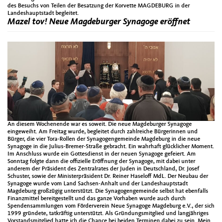
des Besuchs von Teilen der Besatzung der Korvette MAGDEBURG in der
Landeshauptstadt begleitet.
Mazel tov! Neue Magdeburger Synagoge eröffnet
An diesem Wochenende war es soweit. Die neue Magdeburger Synagoge
eingeweiht. Am Freitag wurde, begleitet durch zahlreiche Bürgerinnen und
Bürger, die vier Tora-Rollen der Synagogengemeinde Magdeburg in die neue
Synagoge in die Julius-Bremer-Straße gebracht. Ein wahrhaft glücklicher Moment.
Im Anschluss wurde ein Gottesdienst in der neuen Synagoge gefeiert. Am
Sonntag folgte dann die offizielle Eröffnung der Synagoge, mit dabei unter
anderem der Präsident des Zentralrates der Juden in Deutschland, Dr. Josef
Schuster, sowie der Ministerpräsident Dr. Reiner Haseloff MdL. Der Neubau der
Synagoge wurde vom Land Sachsen-Anhalt und der Landeshauptstadt
Magdeburg großzügig unterstützt. Die Synagogengemeinde selbst hat ebenfalls
Finanzmittel bereitgestellt und das ganze Vorhaben wurde auch durch
Spendensammlungen vom Förderverein Neue Synagoge Magdeburg e.V., der sich
1999 gründete, tatkräftig unterstützt. Als Gründungsmitglied und langjähriges
Vorstandsmitglied hatte ich die Chance bei beiden Terminen dabei zu sein. Mein