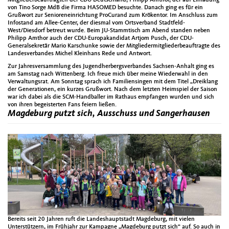
von Tino Sorge MdB die Firma HASOMED besuchte. Danach ging es für ein
Grußwort zur Senioreneinrichtung ProCurand zum Krökentor. Im Anschluss zum
Infostand am Allee-Center, der diesmal vom Ortsverband Stadtfeld-
West/Diesdorf betreut wurde. Beim JU-Stammtisch am Abend standen neben
Philipp Amthor auch der CDU-Europakandidat Artjom Pusch, der CDU-
Generalsekretär Mario Karschunke sowie der Mitgliedermitgliederbeauftragte des
Landesverbandes Michel Kleinhans Rede und Antwort.
Zur Jahresversammlung des Jugendherbergsverbandes Sachsen-Anhalt ging es
am Samstag nach Wittenberg. Ich freue mich über meine Wiederwahl in den
Verwaltungsrat. Am Sonntag sprach ich Familiensingen mit dem Titel „Dreiklang
der Generationen, ein kurzes Grußwort. Nach dem letzten Heimspiel der Saison
war ich dabei als die SCM-Handballer im Rathaus empfangen wurden und sich
von ihren begeisterten Fans feiern ließen.
Magdeburg putzt sich, Ausschuss und Sangerhausen
Bereits seit 20 Jahren ruft die Landeshauptstadt Magdeburg, mit vielen
Unterstützern, im Frühjahr zur Kampagne „Magdeburg putzt sich“ auf. So auch in