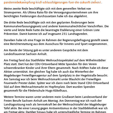
pandemiebekaempfung-krull-schlussfolgerungen-fuer-die-zukunft-ziehen/
.
Meine zweite Rede beschäftigte sich mit dem generellen Verbot von
Stromsperren. Als Ultima Ratio für die Versorgungsunternehmen um ihre
berichtigten Forderungen durchzusetzen habe ich das abgelehnt.
Die dritte Rede beschäftigte sich mit den geplanten Änderungen beim
Kommunalverfassungsgesetz und anderer kommunalrechtlicher Vorschriften. Die
vierte und letzte Rede hatte die beantragte Etablierung einer Grünen Liste
Prävention. Damit komme ich auf insgesamt 231 Landtagsreden.
Daneben habe ich eine Frage im Rahmen der Regierungsbefragung gestellt sowie
eine Berichterstattung aus dem Ausschuss für Inneres und Sport vorgenommen.
Am Rande der Sitzung gab es unter anderem Gespräche mit dem
Landesfrauenrat Sachsen-Anhalt.
Am Freitag fand das Stadtfelder Weihnachtsspektakel auf dem Wilhelmstädter
Platz statt. Dort hat der CDU-Ortsverband Mitte Spenden für den Verein
schwerstkranker Kinder und ihrer Eltern gesammelt. Nach Kräften habe ich diese
Aktion unterstützt. Am gleichen Tag habe ich auch das Winterfest der
Magdeburger Freiwilligenagentur auf dem Spielplatz in der Hegelstraße besucht.
Am Samstag war ich beim Weihnachtsmarkt unter Blaulicht der Freiwilligen
Feuerwehr Prester dabei. Später war ich dann noch beim Stand CDU-Ortsverband
Süd auf dem Weihnachtsmarkt im Hopfenplatz. Dort wurden Spenden
gesammelt für die Förderschule Hugo Kükelhaus.
Weitere Termine waren unter anderem mein Grußwort beim Landesverband der
Freien Berufe Sachsen-Anhalt am Montag. Am Donnerstag war ich nach der
Landtagssitzung noch als Servicekraft bei der Weihnachtstafel der Magdeburger
Tafel aktiv. Bei einer Lesung gegen Antisemitismus in der Stadtbibliothek war ich
am Freitag aktiv. Darüber hinaus habe ich unterschiedliche Termine im Rahmen