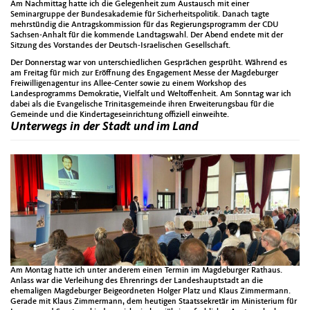
Am Nachmittag hatte ich die Gelegenheit zum Austausch mit einer
Seminargruppe der Bundesakademie für Sicherheitspolitik. Danach tagte
mehrstündig die Antragskommission für das Regierungsprogramm der CDU
Sachsen-Anhalt für die kommende Landtagswahl. Der Abend endete mit der
Sitzung des Vorstandes der Deutsch-Israelischen Gesellschaft.
Der Donnerstag war von unterschiedlichen Gesprächen gesprüht. Während es
am Freitag für mich zur Eröffnung des Engagement Messe der Magdeburger
Freiwilligenagentur ins Allee-Center sowie zu einem Workshop des
Landesprogramms Demokratie, Vielfalt und Weltoffenheit. Am Sonntag war ich
dabei als die Evangelische Trinitasgemeinde ihren Erweiterungsbau für die
Gemeinde und die Kindertageseinrichtung offiziell einweihte.
Unterwegs in der Stadt und im Land
Am Montag hatte ich unter anderem einen Termin im Magdeburger Rathaus.
Anlass war die Verleihung des Ehrenrings der Landeshauptstadt an die
ehemaligen Magdeburger Beigeordneten Holger Platz und Klaus Zimmermann.
Gerade mit Klaus Zimmermann, dem heutigen Staatssekretär im Ministerium für