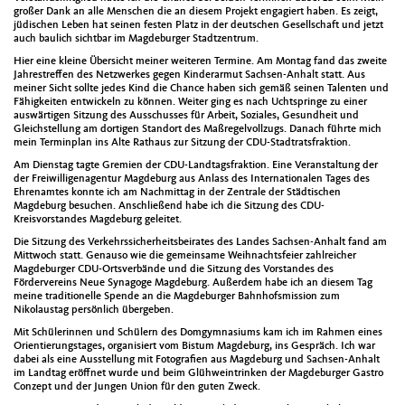
großer Dank an alle Menschen die an diesem Projekt engagiert haben. Es zeigt,
jüdischen Leben hat seinen festen Platz in der deutschen Gesellschaft und jetzt
auch baulich sichtbar im Magdeburger Stadtzentrum.
Hier eine kleine Übersicht meiner weiteren Termine. Am Montag fand das zweite
Jahrestreffen des Netzwerkes gegen Kinderarmut Sachsen-Anhalt statt. Aus
meiner Sicht sollte jedes Kind die Chance haben sich gemäß seinen Talenten und
Fähigkeiten entwickeln zu können. Weiter ging es nach Uchtspringe zu einer
auswärtigen Sitzung des Ausschusses für Arbeit, Soziales, Gesundheit und
Gleichstellung am dortigen Standort des Maßregelvollzugs. Danach führte mich
mein Terminplan ins Alte Rathaus zur Sitzung der CDU-Stadtratsfraktion.
Am Dienstag tagte Gremien der CDU-Landtagsfraktion. Eine Veranstaltung der
der Freiwilligenagentur Magdeburg aus Anlass des Internationalen Tages des
Ehrenamtes konnte ich am Nachmittag in der Zentrale der Städtischen
Magdeburg besuchen. Anschließend habe ich die Sitzung des CDU-
Kreisvorstandes Magdeburg geleitet.
Die Sitzung des Verkehrssicherheitsbeirates des Landes Sachsen-Anhalt fand am
Mittwoch statt. Genauso wie die gemeinsame Weihnachtsfeier zahlreicher
Magdeburger CDU-Ortsverbände und die Sitzung des Vorstandes des
Fördervereins Neue Synagoge Magdeburg. Außerdem habe ich an diesem Tag
meine traditionelle Spende an die Magdeburger Bahnhofsmission zum
Nikolaustag persönlich übergeben.
Mit Schülerinnen und Schülern des Domgymnasiums kam ich im Rahmen eines
Orientierungstages, organisiert vom Bistum Magdeburg, ins Gespräch. Ich war
dabei als eine Ausstellung mit Fotografien aus Magdeburg und Sachsen-Anhalt
im Landtag eröffnet wurde und beim Glühweintrinken der Magdeburger Gastro
Conzept und der Jungen Union für den guten Zweck.