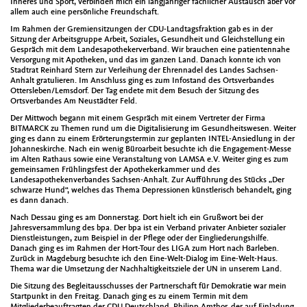
Inneres und Sport, verbinden mich ein langjähriger fachlicher Austausch aber vor
allem auch eine persönliche Freundschaft.
Im Rahmen der Gremiensitzungen der CDU-Landtagsfraktion gab es in der
Sitzung der Arbeitsgruppe Arbeit, Soziales, Gesundheit und Gleichstellung ein
Gespräch mit dem Landesapothekerverband. Wir brauchen eine patientennahe
Versorgung mit Apotheken, und das im ganzen Land. Danach konnte ich von
Stadtrat Reinhard Stern zur Verleihung der Ehrennadel des Landes Sachsen-
Anhalt gratulieren. Im Anschluss ging es zum Infostand des Ortsverbandes
Ottersleben/Lemsdorf. Der Tag endete mit dem Besuch der Sitzung des
Ortsverbandes Am Neustädter Feld.
Der Mittwoch begann mit einem Gespräch mit einem Vertreter der Firma
BITMARCK zu Themen rund um die Digitalisierung im Gesundheitswesen. Weiter
ging es dann zu einem Erörterungstermin zur geplanten INTEL-Ansiedlung in der
Johanneskirche. Nach ein wenig Büroarbeit besuchte ich die Engagement-Messe
im Alten Rathaus sowie eine Veranstaltung von LAMSA e.V. Weiter ging es zum
gemeinsamen Frühlingsfest der Apothekerkammer und des
Landesapothekenverbandes Sachsen-Anhalt. Zur Aufführung des Stücks „Der
schwarze Hund“, welches das Thema Depressionen künstlerisch behandelt, ging
es dann danach.
Nach Dessau ging es am Donnerstag. Dort hielt ich ein Grußwort bei der
Jahresversammlung des bpa. Der bpa ist ein Verband privater Anbieter sozialer
Dienstleistungen, zum Beispiel in der Pflege oder der Eingliederungshilfe.
Danach ging es im Rahmen der Hort-Tour des LIGA zum Hort nach Barleben.
Zurück in Magdeburg besuchte ich den Eine-Welt-Dialog im Eine-Welt-Haus.
Thema war die Umsetzung der Nachhaltigkeitsziele der UN in unserem Land.
Die Sitzung des Begleitausschusses der Partnerschaft für Demokratie war mein
Startpunkt in den Freitag. Danach ging es zu einem Termin mit dem
Mitgliederbeauftragten der CDU Deutschland, Philipp Amthor, der auf Einladung