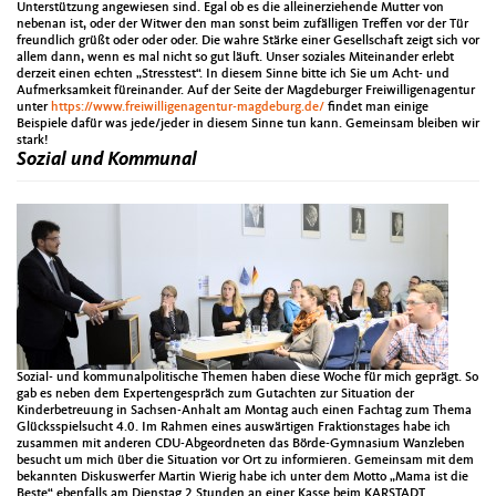
Unterstützung angewiesen sind. Egal ob es die alleinerziehende Mutter von
nebenan ist, oder der Witwer den man sonst beim zufälligen Treffen vor der Tür
freundlich grüßt oder oder oder. Die wahre Stärke einer Gesellschaft zeigt sich vor
allem dann, wenn es mal nicht so gut läuft. Unser soziales Miteinander erlebt
derzeit einen echten „Stresstest“. In diesem Sinne bitte ich Sie um Acht- und
Aufmerksamkeit füreinander. Auf der Seite der Magdeburger Freiwilligenagentur
unter
https://www.freiwilligenagentur-magdeburg.de/
findet man einige
Beispiele dafür was jede/jeder in diesem Sinne tun kann. Gemeinsam bleiben wir
stark!
Sozial und Kommunal
Sozial- und kommunalpolitische Themen haben diese Woche für mich geprägt. So
gab es neben dem Expertengespräch zum Gutachten zur Situation der
Kinderbetreuung in Sachsen-Anhalt am Montag auch einen Fachtag zum Thema
Glücksspielsucht 4.0. Im Rahmen eines auswärtigen Fraktionstages habe ich
zusammen mit anderen CDU-Abgeordneten das Börde-Gymnasium Wanzleben
besucht um mich über die Situation vor Ort zu informieren. Gemeinsam mit dem
bekannten Diskuswerfer Martin Wierig habe ich unter dem Motto „Mama ist die
Beste“ ebenfalls am Dienstag 2 Stunden an einer Kasse beim KARSTADT