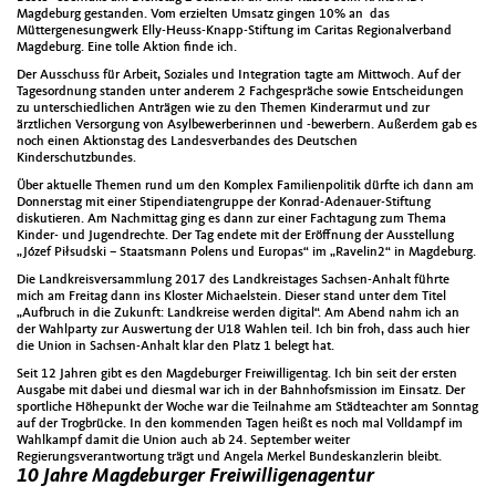
Magdeburg gestanden. Vom erzielten Umsatz gingen 10% an das
Müttergenesungwerk Elly-Heuss-Knapp-Stiftung im Caritas Regionalverband
Magdeburg. Eine tolle Aktion finde ich.
Der Ausschuss für Arbeit, Soziales und Integration tagte am Mittwoch. Auf der
Tagesordnung standen unter anderem 2 Fachgespräche sowie Entscheidungen
zu unterschiedlichen Anträgen wie zu den Themen Kinderarmut und zur
ärztlichen Versorgung von Asylbewerberinnen und -bewerbern. Außerdem gab es
noch einen Aktionstag des Landesverbandes des Deutschen
Kinderschutzbundes.
Über aktuelle Themen rund um den Komplex Familienpolitik dürfte ich dann am
Donnerstag mit einer Stipendiatengruppe der Konrad-Adenauer-Stiftung
diskutieren. Am Nachmittag ging es dann zur einer Fachtagung zum Thema
Kinder- und Jugendrechte. Der Tag endete mit der Eröffnung der Ausstellung
„Józef Piłsudski – Staatsmann Polens und Europas“ im „Ravelin2“ in Magdeburg.
Die Landkreisversammlung 2017 des Landkreistages Sachsen-Anhalt führte
mich am Freitag dann ins Kloster Michaelstein. Dieser stand unter dem Titel
„Aufbruch in die Zukunft: Landkreise werden digital“. Am Abend nahm ich an
der Wahlparty zur Auswertung der U18 Wahlen teil. Ich bin froh, dass auch hier
die Union in Sachsen-Anhalt klar den Platz 1 belegt hat.
Seit 12 Jahren gibt es den Magdeburger Freiwilligentag. Ich bin seit der ersten
Ausgabe mit dabei und diesmal war ich in der Bahnhofsmission im Einsatz. Der
sportliche Höhepunkt der Woche war die Teilnahme am Städteachter am Sonntag
auf der Trogbrücke. In den kommenden Tagen heißt es noch mal Volldampf im
Wahlkampf damit die Union auch ab 24. September weiter
Regierungsverantwortung trägt und Angela Merkel Bundeskanzlerin bleibt.
10 Jahre Magdeburger Freiwilligenagentur