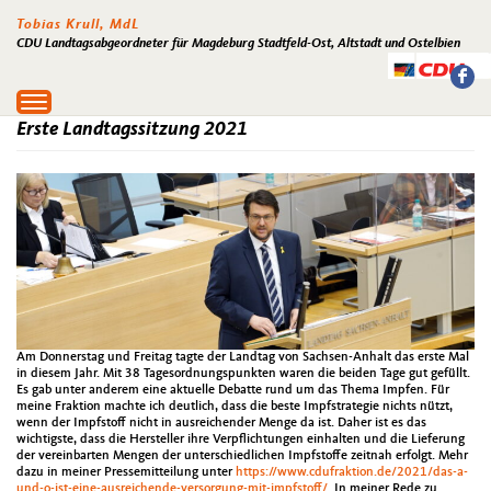
Tobias Krull, MdL
CDU Landtagsabgeordneter für Magdeburg Stadtfeld-Ost, Altstadt und Ostelbien
Toggle
navigation
Erste Landtagssitzung 2021
Am Donnerstag und Freitag tagte der Landtag von Sachsen-Anhalt das erste Mal
in diesem Jahr. Mit 38 Tagesordnungspunkten waren die beiden Tage gut gefüllt.
Es gab unter anderem eine aktuelle Debatte rund um das Thema Impfen. Für
meine Fraktion machte ich deutlich, dass die beste Impfstrategie nichts nützt,
wenn der Impfstoff nicht in ausreichender Menge da ist. Daher ist es das
wichtigste, dass die Hersteller ihre Verpflichtungen einhalten und die Lieferung
der vereinbarten Mengen der unterschiedlichen Impfstoffe zeitnah erfolgt. Mehr
dazu in meiner Pressemitteilung unter
https://www.cdufraktion.de/2021/das-a-
und-o-ist-eine-ausreichende-versorgung-mit-impfstoff/.
In meiner Rede zu