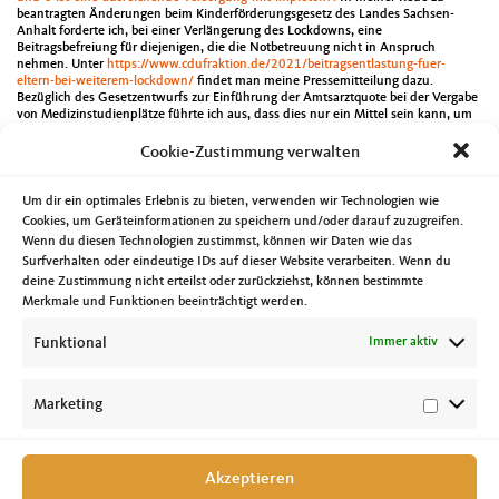
beantragten Änderungen beim Kinderförderungsgesetz des Landes Sachsen-
Anhalt forderte ich, bei einer Verlängerung des Lockdowns, eine
Beitragsbefreiung für diejenigen, die die Notbetreuung nicht in Anspruch
nehmen. Unter
https://www.cdufraktion.de/2021/beitragsentlastung-fuer-
eltern-bei-weiterem-lockdown/
findet man meine Pressemitteilung dazu.
Bezüglich des Gesetzentwurfs zur Einführung der Amtsarztquote bei der Vergabe
von Medizinstudienplätze führte ich aus, dass dies nur ein Mittel sein kann, um
die personellen Engpässe im öffentlichen Gesundheitsdienst zu beseitigen.
Derzeit sind rund 30 Prozent der Stellen für Ärztinnen und Ärzte in diesem
Cookie-Zustimmung verwalten
Bereich in Sachsen-Anhalt nicht besetzt. Mehr unter
https://www.cdufraktion.de/2021/oeffentlichen-gesundheitsdienst-nachhaltig-
staerken/
. Zum Thema des neuen Glückspielstaatsvertrages sprach ich mich für
Um dir ein optimales Erlebnis zu bieten, verwenden wir Technologien wie
eine Regulierung des Marktes bei gleichzeitiger Stärkung des Jugend- und
Cookies, um Geräteinformationen zu speichern und/oder darauf zuzugreifen.
Spielerschutzes aus. Weitere Infos unter
https://www.cdufraktion.de/2021/der-
Wenn du diesen Technologien zustimmst, können wir Daten wie das
gluecksspielmarkt-muss-reguliert-werden/
. In weiteren Reden beschäftigte ich
Surfverhalten oder eindeutige IDs auf dieser Website verarbeiten. Wenn du
mich mit der Absenkung der Anzahl der notwendigen Unterstützerunterschriften
um bei den Landtagswahlen und den Direktwahlen antreten zu können sowie
deine Zustimmung nicht erteilst oder zurückziehst, können bestimmte
mit der Förderung von freien Trägern der Kinder- und Jugendhilfe durch das
Merkmale und Funktionen beeinträchtigt werden.
Land. Inzwischen habe ich für die CDU-Fraktion im Landtag von Sachsen-Anhalt
159 Reden im Plenum gehalten.
Funktional
Immer aktiv
Weitere Termine in dieser Woche waren unter anderem die Online-Sitzung des
CDU-Ortsverbandes Mitte, der zweitägige Online-eHealthCare-Summit 2021
Sachsen-Anhalt sowie die Jubiläumsveranstaltung 30 Jahre Kinder- und
Marketing
Jugendtelefon Halberstadt.
Akzeptieren